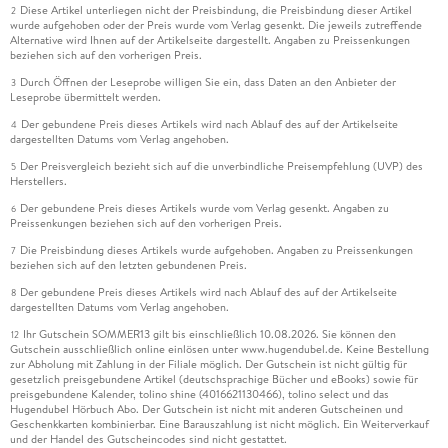
Diese Artikel unterliegen nicht der Preisbindung, die Preisbindung dieser Artikel
2
wurde aufgehoben oder der Preis wurde vom Verlag gesenkt. Die jeweils zutreffende
Alternative wird Ihnen auf der Artikelseite dargestellt. Angaben zu Preissenkungen
beziehen sich auf den vorherigen Preis.
Durch Öffnen der Leseprobe willigen Sie ein, dass Daten an den Anbieter der
3
Leseprobe übermittelt werden.
Der gebundene Preis dieses Artikels wird nach Ablauf des auf der Artikelseite
4
dargestellten Datums vom Verlag angehoben.
Der Preisvergleich bezieht sich auf die unverbindliche Preisempfehlung (UVP) des
5
Herstellers.
Der gebundene Preis dieses Artikels wurde vom Verlag gesenkt. Angaben zu
6
Preissenkungen beziehen sich auf den vorherigen Preis.
Die Preisbindung dieses Artikels wurde aufgehoben. Angaben zu Preissenkungen
7
beziehen sich auf den letzten gebundenen Preis.
Der gebundene Preis dieses Artikels wird nach Ablauf des auf der Artikelseite
8
dargestellten Datums vom Verlag angehoben.
Ihr Gutschein SOMMER13 gilt bis einschließlich 10.08.2026. Sie können den
12
Gutschein ausschließlich online einlösen unter www.hugendubel.de. Keine Bestellung
zur Abholung mit Zahlung in der Filiale möglich. Der Gutschein ist nicht gültig für
gesetzlich preisgebundene Artikel (deutschsprachige Bücher und eBooks) sowie für
preisgebundene Kalender, tolino shine (4016621130466), tolino select und das
Hugendubel Hörbuch Abo. Der Gutschein ist nicht mit anderen Gutscheinen und
Geschenkkarten kombinierbar. Eine Barauszahlung ist nicht möglich. Ein Weiterverkauf
und der Handel des Gutscheincodes sind nicht gestattet.