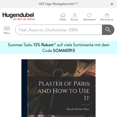
100 Tage Rückgaberecht***
Abholung in über 100 Filialen
Filiale
Konto
Merkzettel
Warenkorb
Hugendubel
Menu
Summer Sale:
13% Rabatt
auf viele Sortimente mit dem
12
mehr
Code
SOMMER13
erfahren