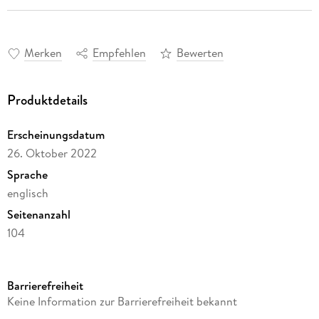
Merken
Empfehlen
Bewerten
Produktdetails
Erscheinungsdatum
26. Oktober 2022
Sprache
englisch
Seitenanzahl
104
Autor/Autorin
Martin Wiener Ware
Barrierefreiheit
Verlag/Hersteller
Keine Information zur Barrierefreiheit bekannt
Creative Media Partners, LLC