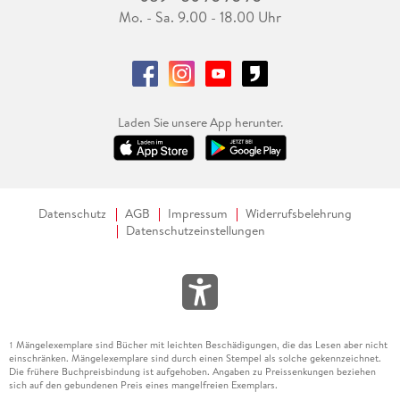
Mo. - Sa. 9.00 - 18.00 Uhr
Laden Sie unsere App herunter.
Datenschutz
AGB
Impressum
Widerrufsbelehrung
Datenschutzeinstellungen
Mängelexemplare sind Bücher mit leichten Beschädigungen, die das Lesen aber nicht
1
einschränken. Mängelexemplare sind durch einen Stempel als solche gekennzeichnet.
Die frühere Buchpreisbindung ist aufgehoben. Angaben zu Preissenkungen beziehen
sich auf den gebundenen Preis eines mangelfreien Exemplars.