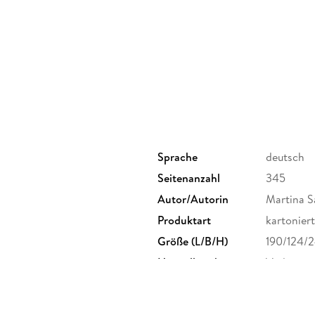
Sprache
deutsch
Seitenanzahl
345
Autor/Autorin
Martina S
Produktart
kartoniert
Größe (L/B/H)
190/124/
Herstelleradresse
Verlagsg
Straße 3
GmbH & C