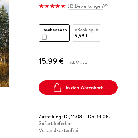
Fremdsprachige Bücher
n Lernhilfen
 Jugendbücher
eiber
Hörbuch Downloads im Bundle
(
13 Bewertungen
)
15
cher
 Vergleich
 Puzzlezubehör
Lernen
New Adult
STABILO
Taschenbücher
hilfen
hriller
 Backen
er
lender
Ratgeber
op
hriller
Romance
Taschenbuch
eBook epub
9,99 €
Sachbücher
precher:innen
Science Fiction
Fremdsprachige Bücher
15,99 €
inkl. Mwst.
In den Warenkorb
Zustellung:
Di, 11.08. - Do, 13.08.
Sofort lieferbar
Versandkostenfrei