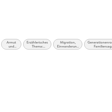
Armut
Erzählerisches
Migration,
Generationenr
und
Thema:
Einwanderung
Familiensag
Prekariat
Vertreibung,
und
Exil,
Auswanderung
Migration