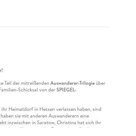
r!
te Teil der mitreißenden
Auswanderer-Trilogie
über
Familien-Schicksal von der
SPIEGEL-
ihr Heimatdorf in Hessen verlassen haben, sind
 haben sie mit anderen Auswanderern eine
bt inzwischen in Saratow, Christina hat sich ihr
 und nur Klara ist in der Einwanderer-Siedlung
das Schicksal große Herausforderungen für die