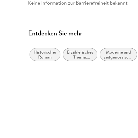
Keine Information zur Barrierefreiheit bekannt
Entdecken Sie mehr
Historischer
Erzählerisches
Moderne und
Roman
Thema:
zeitgenössische
Identität /
Belletristik:
Zugehörigkeit
allgemein und
literarisch