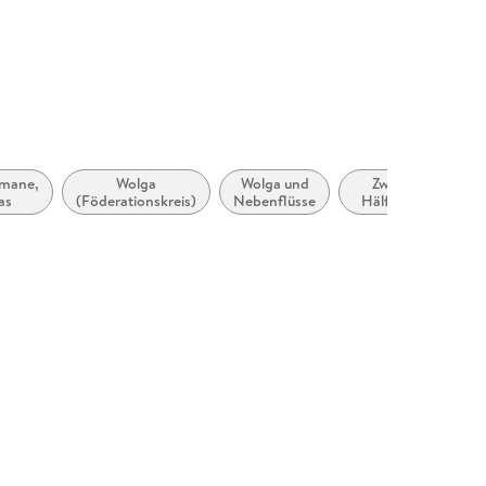
omane,
Wolga
Wolga und
Zweite
as
(Föderationskreis)
Nebenflüsse
Hälfte 18.
Jahrhundert
(ca. 1750
bis ca. 1799)