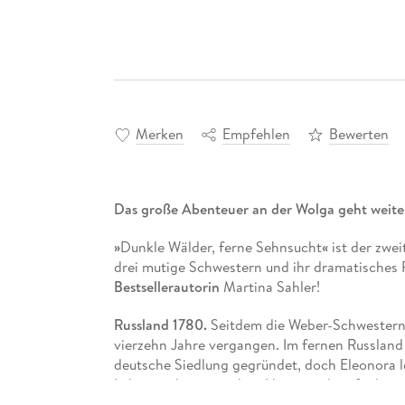
Merken
Empfehlen
Bewerten
Das große Abenteuer an der Wolga geht weite
»
Dunkle Wälder, ferne Sehnsucht
«
ist der zwei
drei mutige Schwestern und ihr dramatisches 
Bestsellerautorin
Martina Sahler!
Russland 1780.
Seitdem die Weber-Schwestern 
vierzehn Jahre vergangen. Im fernen Russland
deutsche Siedlung gegründet, doch Eleonora le
Leben in der russischen Hauptstadt aufgebaut,
geblieben. Im weiten Land an der Wolga hält 