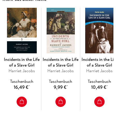
Resignation
To a Republican Friend
"From Empedocles on Etna, and Other Poems"
Memorial verses
The Buried Life
Lines Written in Kensington Gardens
Indifference
Absence
A Summer Night
Morality
Incidents in the Life
Incidents in the Life
Incidents in the Lif
"Stanzas in Memory of the Author of "Obermann"
of a Slave Girl
of a Slave Girl
of a Slave Girl
The Future
Harriet Jacobs
Harriet Jacobs
Harriet Jacobs
"From Poems, A New Edition"
The Scholar Gipsy
Taschenbuch
Taschenbuch
Taschenbuch
Sohrab and Rustum
16,49 €
9,99 €
10,49 €
*
*
*
Requiescat
"From Poems, Second Series"
Stanzas from the Grande Chartreuse
To Marguerite
A Southern Night (1861)