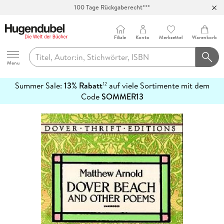
100 Tage Rückgaberecht***
Abholung in über 100 Filialen
Filiale
Konto
Merkzettel
Warenkorb
Hugendubel
Menu
Summer Sale:
13% Rabatt
auf viele Sortimente mit dem
12
mehr
Code
SOMMER13
erfahren