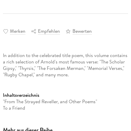
Merken
Empfehlen
Bewerten
In addition to the celebrated title poem, this volume contains
a rich selection of Arnold's most famous verse: "The Scholar
Gipsy," "Thyrsis," "The Forsaken Merman," "Memorial Verses,"
"Rugby Chapel," and many more.
Inhaltsverzeichnis
"From The Strayed Reveller, and Other Poems"
To a Friend
The Forsaken Merman
The Strayed Reveller
Shakespeare
Mehr aus dieser Reihe