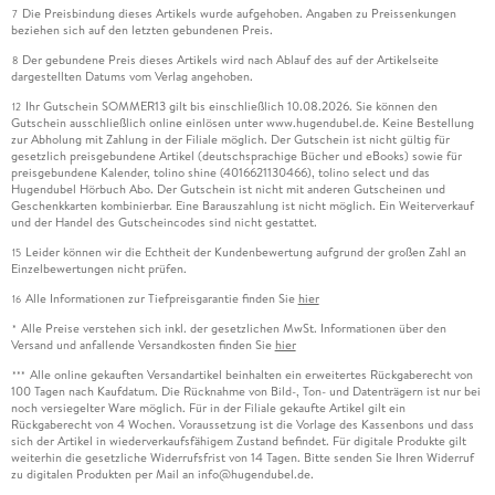
Die Preisbindung dieses Artikels wurde aufgehoben. Angaben zu Preissenkungen
7
beziehen sich auf den letzten gebundenen Preis.
Der gebundene Preis dieses Artikels wird nach Ablauf des auf der Artikelseite
8
dargestellten Datums vom Verlag angehoben.
Ihr Gutschein SOMMER13 gilt bis einschließlich 10.08.2026. Sie können den
12
Gutschein ausschließlich online einlösen unter www.hugendubel.de. Keine Bestellung
zur Abholung mit Zahlung in der Filiale möglich. Der Gutschein ist nicht gültig für
gesetzlich preisgebundene Artikel (deutschsprachige Bücher und eBooks) sowie für
preisgebundene Kalender, tolino shine (4016621130466), tolino select und das
Hugendubel Hörbuch Abo. Der Gutschein ist nicht mit anderen Gutscheinen und
Geschenkkarten kombinierbar. Eine Barauszahlung ist nicht möglich. Ein Weiterverkauf
und der Handel des Gutscheincodes sind nicht gestattet.
Leider können wir die Echtheit der Kundenbewertung aufgrund der großen Zahl an
15
Einzelbewertungen nicht prüfen.
Alle Informationen zur Tiefpreisgarantie finden Sie
hier
16
Alle Preise verstehen sich inkl. der gesetzlichen MwSt. Informationen über den
*
Versand und anfallende Versandkosten finden Sie
hier
Alle online gekauften Versandartikel beinhalten ein erweitertes Rückgaberecht von
***
100 Tagen nach Kaufdatum. Die Rücknahme von Bild-, Ton- und Datenträgern ist nur bei
noch versiegelter Ware möglich. Für in der Filiale gekaufte Artikel gilt ein
Rückgaberecht von 4 Wochen. Voraussetzung ist die Vorlage des Kassenbons und dass
sich der Artikel in wiederverkaufsfähigem Zustand befindet. Für digitale Produkte gilt
weiterhin die gesetzliche Widerrufsfrist von 14 Tagen. Bitte senden Sie Ihren Widerruf
zu digitalen Produkten per Mail an info@hugendubel.de.