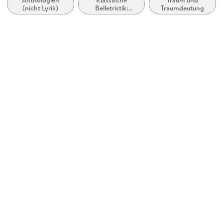
Anthologien
Klassische
Traum und
Produktart
(nicht Lyrik)
Belletristik:
Traumdeutung
kartoniert
allgemein und
literarisch
Gewicht
170 g
Größe (L/B/H)
127/202/18 mm
ISBN
9780486851112