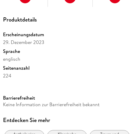
Produktdetails
Erscheinungsdatum
29. Dezember 2023
Sprache
englisch
Seitenanzahl
224
Reihe
Dover Thrift Editions
Barrierefreiheit
Autor/Autorin
Keine Information zur Barrierefreiheit bekannt
Various
Verlag/Hersteller
Entdecken Sie mehr
Dover Publications Inc.