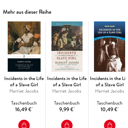
timeless nocturnal musings that can reveal a writer's most
intimate self through nightmare and comedy alike! This
Mehr aus dieser Reihe
original collection contains selections from Louisa May
Alcott, the Brontë sisters, G. K. Chesterton, Cicero, René
Descartes, Charles Dickens, Emily Dickinson, Fyodor
Dostoyevsky, Ralph Waldo Emerson, Sigmund Freud, Homer,
Victor Hugo, Edgar Allan Poe, William Shakespeare,
Sophocles, Robert Louis Stevenson, and other dreamers.
Incidents in the Life
Incidents in the Life
Incidents in the Lif
of a Slave Girl
of a Slave Girl
of a Slave Girl
Harriet Jacobs
Harriet Jacobs
Harriet Jacobs
Taschenbuch
Taschenbuch
Taschenbuch
16,49 €
9,99 €
10,49 €
*
*
*