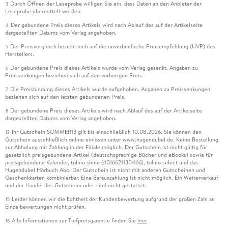
Durch Öffnen der Leseprobe willigen Sie ein, dass Daten an den Anbieter der
3
Leseprobe übermittelt werden.
Der gebundene Preis dieses Artikels wird nach Ablauf des auf der Artikelseite
4
dargestellten Datums vom Verlag angehoben.
Der Preisvergleich bezieht sich auf die unverbindliche Preisempfehlung (UVP) des
5
Herstellers.
Der gebundene Preis dieses Artikels wurde vom Verlag gesenkt. Angaben zu
6
Preissenkungen beziehen sich auf den vorherigen Preis.
Die Preisbindung dieses Artikels wurde aufgehoben. Angaben zu Preissenkungen
7
beziehen sich auf den letzten gebundenen Preis.
Der gebundene Preis dieses Artikels wird nach Ablauf des auf der Artikelseite
8
dargestellten Datums vom Verlag angehoben.
Ihr Gutschein SOMMER13 gilt bis einschließlich 10.08.2026. Sie können den
12
Gutschein ausschließlich online einlösen unter www.hugendubel.de. Keine Bestellung
zur Abholung mit Zahlung in der Filiale möglich. Der Gutschein ist nicht gültig für
gesetzlich preisgebundene Artikel (deutschsprachige Bücher und eBooks) sowie für
preisgebundene Kalender, tolino shine (4016621130466), tolino select und das
Hugendubel Hörbuch Abo. Der Gutschein ist nicht mit anderen Gutscheinen und
Geschenkkarten kombinierbar. Eine Barauszahlung ist nicht möglich. Ein Weiterverkauf
und der Handel des Gutscheincodes sind nicht gestattet.
Leider können wir die Echtheit der Kundenbewertung aufgrund der großen Zahl an
15
Einzelbewertungen nicht prüfen.
Alle Informationen zur Tiefpreisgarantie finden Sie
hier
16