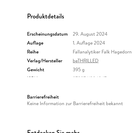
Produktdetails
Erscheinungsdatum
29. August 2024
Auflage
1. Auflage 2024
Reihe
Fallanalytiker Falk Hagedorn
Verlag/Hersteller
beTHRILLED
Gewicht
395 g
ISBN
9783741304347
Barrierefreiheit
Keine Information zur Barrierefreiheit bekannt
Entdecken Sie mehr