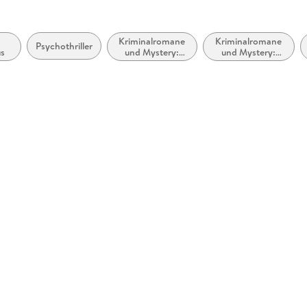
Kriminalromane
Kriminalromane
Psychothriller
us
und Mystery:
und Mystery:
Polizeiarbeit &
Privatdetektiv /
Forensik
Amateurdetektive