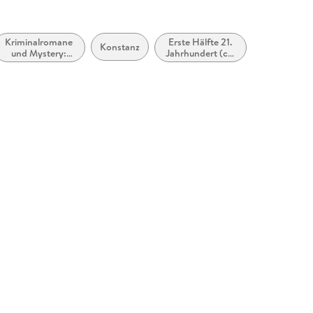
Kriminalromane
Erste Hälfte 21.
Konstanz
und Mystery:
Jahrhundert (ca.
Hard Boiled,
2000 bis ca.
Roman noir
2050)