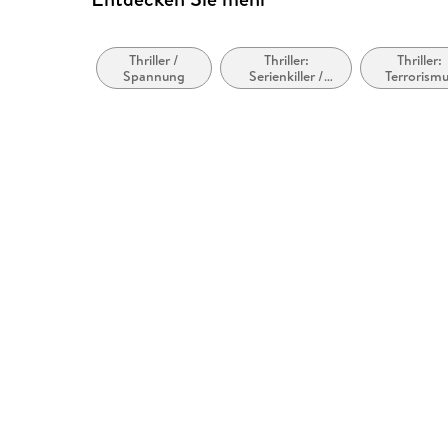
Thriller /
Thriller:
Thriller:
Spannung
Serienkiller /
Terrorism
Serienmörder