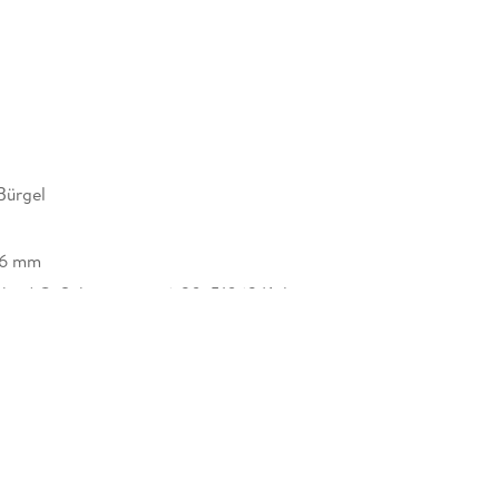
Bürgel
26 mm
bbe AG, Schanzenstr. 6-20, 51063 Köln,
cherheit@bastei-luebbe.de