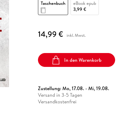
Fremdsprachige Bücher
Taschenbuch
eBook epub
n Lernhilfen
 Jugendbücher
eiber
Hörbuch Downloads im Bundle
cher
 Vergleich
 Puzzlezubehör
Lernen
New Adult
STABILO
3,99 €
Taschenbücher
hilfen
hriller
 Backen
er
lender
Ratgeber
op
hriller
Romance
14,99 €
inkl. Mwst.
Sachbücher
precher:innen
Science Fiction
Fremdsprachige Bücher
In den Warenkorb
Zustellung:
Mo, 17.08. - Mi, 19.08.
Versand in 3-5 Tagen
Versandkostenfrei