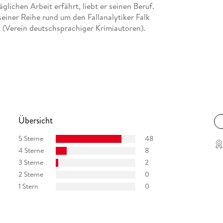
glichen Arbeit erfährt, liebt er seinen Beruf.
seiner Reihe rund um den Fallanalytiker Falk
 (Verein deutschsprachiger Krimiautoren).
Übersicht
5 Sterne
48
4 Sterne
8
3 Sterne
2
2 Sterne
0
1 Stern
0