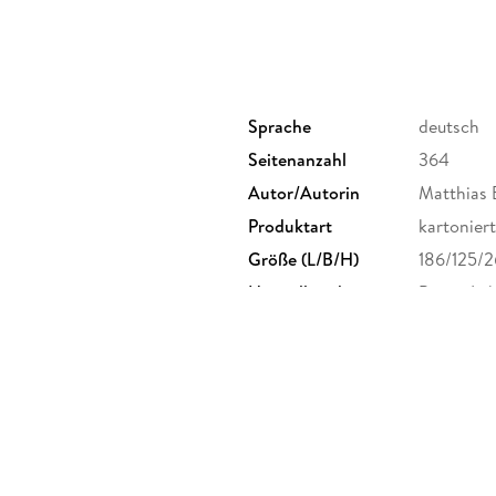
Sprache
deutsch
Seitenanzahl
364
Autor/Autorin
Matthias 
Produktart
kartoniert
Größe (L/B/H)
186/125/
Herstelleradresse
Bastei Lü
produktsi