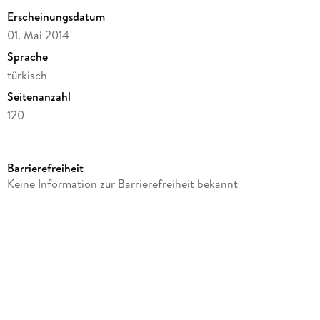
özel olarak resimlenmesi, kitabin degerini daha da artiriyor.
Erscheinungsdatum
01. Mai 2014
Sprache
türkisch
Seitenanzahl
120
Autor/Autorin
Mehmet Güler
Barrierefreiheit
Verlag/Hersteller
Keine Information zur Barrierefreiheit bekannt
Nesin Yayinevi
Produktart
kartoniert
ISBN
9786054883059