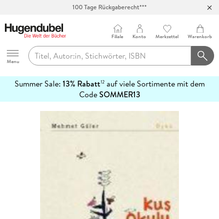
100 Tage Rückgaberecht***
Abholung in über 100 Filialen
Filiale
Konto
Merkzettel
Warenkorb
Hugendubel
Menu
Summer Sale:
13% Rabatt
auf viele Sortimente mit dem
12
mehr
Code
SOMMER13
erfahren