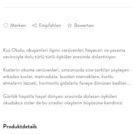
Merken
Empfehlen
Bewerten
Kus Okulu, okuyanlari ilginc serüvenler, heyecan ve yasama
sevinciyle dolu türlü türlü öyküler arasinda dolastiriyor.
Kuslarin okuma serüvenleri, omzunuzda size sarkilar söyleyen
arkadas kuslar, matruskala, buzdan merceklere, kurtlu
elmalarin lezzeti, hormonlu gidalarla fareye dönüsen kediler...
Günlük hayatla hayal dünyasi arasinda dolasan öyküleri
okudukca sizler de bu siradisi olaylarin büyüsüne kendinizi
kaptiracak, kesfedeceginiz yeni dünyalarda dolasacaksiniz.
Bu birbirinden ilginc öykülerin, cocuk kitaplari alaninda
Produktdetails
uluslararasi üne sahip Iranli sanatci Sahar Bardai tarafindan