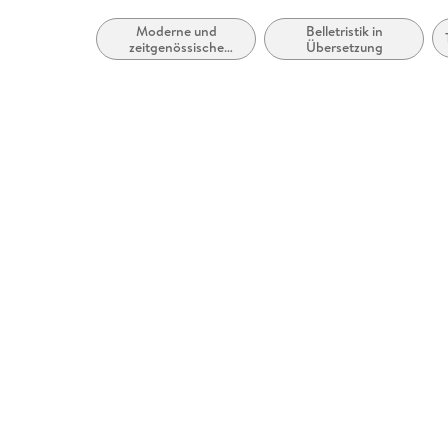
Moderne und
Belletristik in
zeitgenössische
Übersetzung
Belletristik: allgemein
und literarisch