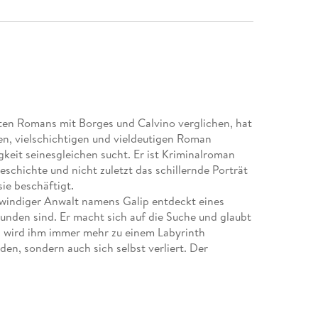
ten Romans mit Borges und Calvino verglichen, hat
en, vielschichtigen und vieldeutigen Roman
keit seinesgleichen sucht. Er ist Kriminalroman
schichte und nicht zuletzt das schillernde Porträt
sie beschäftigt.
 windiger Anwalt namens Galip entdeckt eines
unden sind. Er macht sich auf die Suche und glaubt
l wird ihm immer mehr zu einem Labyrinth
den, sondern auch sich selbst verliert. Der
 Stadt Istanbul. Orhan Pamuk ergründet für uns ihre
rlagernden Schichten, er taucht hinab in die
 Großstadt sich erhebt Byzantion, Byzos, Nova
iner Stadt, die am Schnittpunkt zwischen Europa