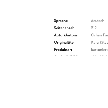
und dem Nahen Osten liegt, zwischen Geschic
Sprache
deutsch
Seitenanzahl
512
Autor/Autorin
Orhan Pa
Originaltitel
Kara Kita
Produktart
kartoniert
Größe (L/B/H)
190/125/
Herstelleradresse
S. Fische
Frankfurt
produktsi