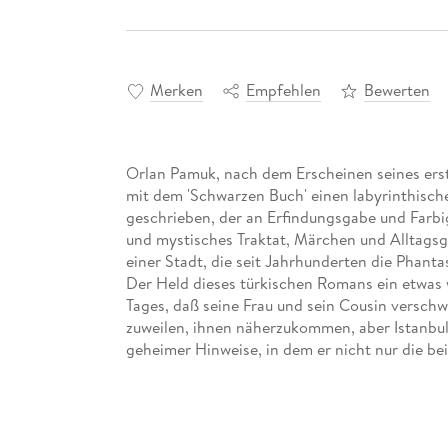
Merken
Empfehlen
Bewerten
Orlan Pamuk, nach dem Erscheinen seines ers
mit dem 'Schwarzen Buch' einen labyrinthisch
geschrieben, der an Erfindungsgabe und Farbig
und mystisches Traktat, Märchen und Alltagsge
einer Stadt, die seit Jahrhunderten die Phanta
Der Held dieses türkischen Romans ein etwas
Tages, daß seine Frau und sein Cousin verschw
zuweilen, ihnen näherzukommen, aber Istanbu
geheimer Hinweise, in dem er nicht nur die bei
eigentliche Protagonist dieses Romans ist die
Tiefen, ihre Verborgenheiten und ihre sich übe
unterirdischen Gänge, auf denen die moderne
Roma, Konstantinopolis die vielen Gesichter e