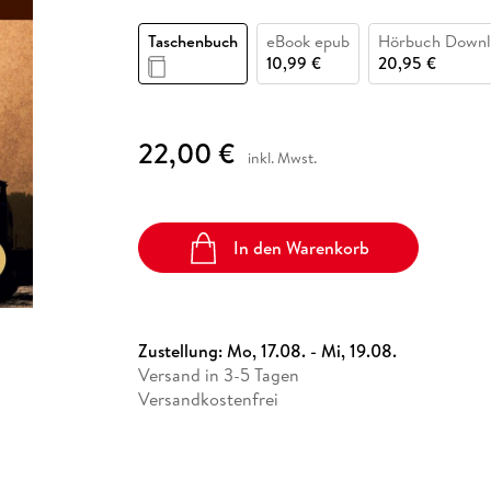
Fremdsprachige Bücher
n Lernhilfen
 Jugendbücher
eiber
Hörbuch Downloads im Bundle
cher
 Vergleich
 Puzzlezubehör
Lernen
New Adult
STABILO
Taschenbücher
Taschenbuch
eBook epub
Hörbuch Downl
hilfen
hriller
 Backen
er
lender
Ratgeber
10,99 €
20,95 €
op
hriller
Romance
Sachbücher
22,00 €
precher:innen
inkl. Mwst.
Science Fiction
Fremdsprachige Bücher
In den Warenkorb
Zustellung:
Mo, 17.08. - Mi, 19.08.
Versand in 3-5 Tagen
Versandkostenfrei