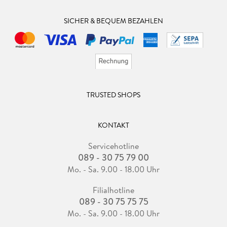
er es tut. Fazit: Sehr interessante Lektüre, wenn man dran
bleibt.#Rezension #bookstagram #buchblogger
SICHER & BEQUEM BEZAHLEN
#bookaddicted #instabook #buch #lesen #booklover
#bücherwurm #buchblog #leseempfehlung #meinung
#lesenswert
TRUSTED SHOPS
KONTAKT
Servicehotline
089 - 30 75 79 00
Mo. - Sa. 9.00 - 18.00 Uhr
Filialhotline
089 - 30 75 75 75
Mo. - Sa. 9.00 - 18.00 Uhr