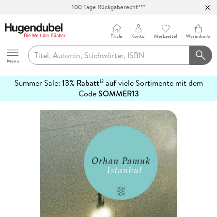
100 Tage Rückgaberecht***
Abholung in über 100 Filialen
Filiale
Konto
Merkzettel
Warenkorb
Hugendubel
Menu
Summer Sale:
13% Rabatt
auf viele Sortimente mit dem
12
mehr
Code
SOMMER13
erfahren