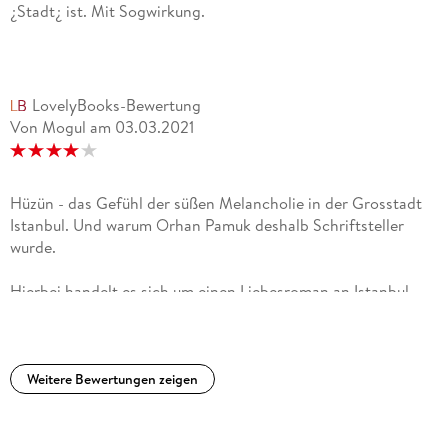
¿Stadt¿ ist. Mit Sogwirkung.
LovelyBooks-Bewertung
Von Mogul
am
03.03.2021
Hüzün - das Gefühl der süßen Melancholie in der Grosstadt
Istanbul. Und warum Orhan Pamuk deshalb Schriftsteller
wurde.
Hierbei handelt es sich um einen Liebesroman an Istanbul
von Orhan Pamuk, einem der wohl bekanntesten türkischen
Schriftsteller, der auch vor einigen Jahren den Nobelpreis für
Literatur bekam. Er nennt den vorliegenden Text seine
Memoiren, in denen er sich seiner Kindheit, Jugend und
Weitere Bewertungen zeigen
jungen Mannesjahren erinnert, die er in Istanbul, wo er auch
heute noch lebt, verbrachte. Mit zunehmendem Alter
entdeckte er in seiner Jugend immer mehr Facetten der