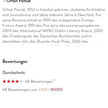
Orhan Pamuk
Orhan Pamuk, 1952 in Istanbul geboren, studierte Architektur
und Journalismus und lebte mehrere Jahre in New York. Für
seine Romane erhielt er 1990 den Independent Foreign
Fiction Award, 1991 den Prix de la découverte européenne,
2003 den International IMPAC Dublin Literary Award, 2005
den Friedenspreis des Deutschen Buchhandels und in
demselben Jahr den Ricarda-Huch-Preis, 2006 den
Nobelpreis für Literatur und 2007 die Ehrendoktorwürde der
Freien Universität Berlin als »Ausnahmeerscheinung der
Weltliteratur«.
Bewertungen
Durchschnitt
15
68 Bewertungen
68 Bewertungen
von
LovelyBooks