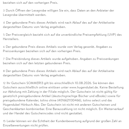
beziehen sich auf den vorherigen Preis.
Durch Öffnen der Leseprobe willigen Sie ein, dass Daten an den Anbieter der
3
Leseprobe übermittelt werden.
Der gebundene Preis dieses Artikels wird nach Ablauf des auf der Artikelseite
4
dargestellten Datums vom Verlag angehoben.
Der Preisvergleich bezieht sich auf die unverbindliche Preisempfehlung (UVP) des
5
Herstellers.
Der gebundene Preis dieses Artikels wurde vom Verlag gesenkt. Angaben zu
6
Preissenkungen beziehen sich auf den vorherigen Preis.
Die Preisbindung dieses Artikels wurde aufgehoben. Angaben zu Preissenkungen
7
beziehen sich auf den letzten gebundenen Preis.
Der gebundene Preis dieses Artikels wird nach Ablauf des auf der Artikelseite
8
dargestellten Datums vom Verlag angehoben.
Ihr Gutschein SOMMER13 gilt bis einschließlich 10.08.2026. Sie können den
12
Gutschein ausschließlich online einlösen unter www.hugendubel.de. Keine Bestellung
zur Abholung mit Zahlung in der Filiale möglich. Der Gutschein ist nicht gültig für
gesetzlich preisgebundene Artikel (deutschsprachige Bücher und eBooks) sowie für
preisgebundene Kalender, tolino shine (4016621130466), tolino select und das
Hugendubel Hörbuch Abo. Der Gutschein ist nicht mit anderen Gutscheinen und
Geschenkkarten kombinierbar. Eine Barauszahlung ist nicht möglich. Ein Weiterverkauf
und der Handel des Gutscheincodes sind nicht gestattet.
Leider können wir die Echtheit der Kundenbewertung aufgrund der großen Zahl an
15
Einzelbewertungen nicht prüfen.