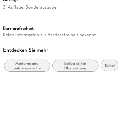
3. Auflage, Sonderausgabe
Seitenanzahl
640
Barrierefreiheit
Reihe
Keine Information zur Barrierefreiheit bekannt
Fischer TaschenBibliothek
Autor/Autorin
Entdecken Sie mehr
Orhan Pamuk
Moderne und
Belletristik in
Übersetzung
Türkei
zeitgenössische
Übersetzung
Gerhard Meier
Belletristik: allgemein
und literarisch
Verlag/Hersteller
FISCHER Taschenbuch
Originaltitel
stanbul - Hatralar ve ehir
Originalsprache
türkisch
Produktart