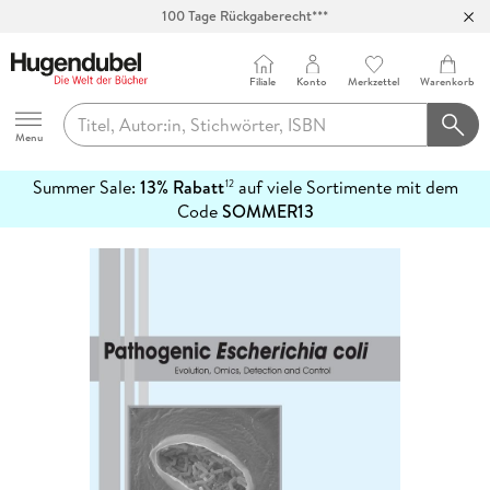
100 Tage Rückgaberecht***
Abholung in über 100 Filialen
Filiale
Konto
Merkzettel
Warenkorb
Hugendubel
Menu
Summer Sale:
13% Rabatt
auf viele Sortimente mit dem
12
mehr
Code
SOMMER13
erfahren