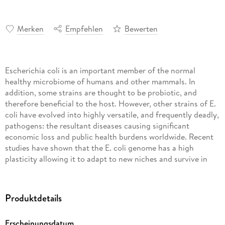
Merken
Empfehlen
Bewerten
Escherichia coli is an important member of the normal
healthy microbiome of humans and other mammals. In
addition, some strains are thought to be probiotic, and
therefore beneficial to the host. However, other strains of E.
coli have evolved into highly versatile, and frequently deadly,
pathogens: the resultant diseases causing significant
economic loss and public health burdens worldwide. Recent
studies have shown that the E. coli genome has a high
plasticity allowing it to adapt to new niches and survive in
stressful conditions and to evolve into new hybrid strains
with shared genes, including virulence genes. Omics and
whole genome sequencing approaches have transformed
Produktdetails
research in this field allowing fascinating new insights into
the molecular and cellular biology of the bacterium thus
Erscheinungsdatum
paving the way for the development of novel therapeutic