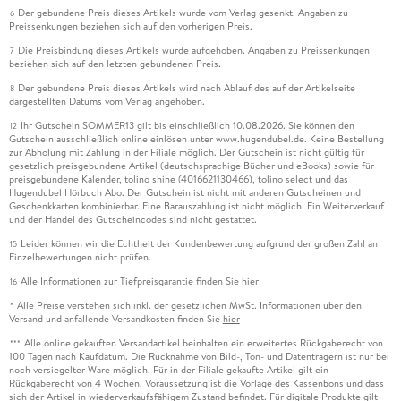
Der gebundene Preis dieses Artikels wurde vom Verlag gesenkt. Angaben zu
6
Preissenkungen beziehen sich auf den vorherigen Preis.
Die Preisbindung dieses Artikels wurde aufgehoben. Angaben zu Preissenkungen
7
beziehen sich auf den letzten gebundenen Preis.
Der gebundene Preis dieses Artikels wird nach Ablauf des auf der Artikelseite
8
dargestellten Datums vom Verlag angehoben.
Ihr Gutschein SOMMER13 gilt bis einschließlich 10.08.2026. Sie können den
12
Gutschein ausschließlich online einlösen unter www.hugendubel.de. Keine Bestellung
zur Abholung mit Zahlung in der Filiale möglich. Der Gutschein ist nicht gültig für
gesetzlich preisgebundene Artikel (deutschsprachige Bücher und eBooks) sowie für
preisgebundene Kalender, tolino shine (4016621130466), tolino select und das
Hugendubel Hörbuch Abo. Der Gutschein ist nicht mit anderen Gutscheinen und
Geschenkkarten kombinierbar. Eine Barauszahlung ist nicht möglich. Ein Weiterverkauf
und der Handel des Gutscheincodes sind nicht gestattet.
Leider können wir die Echtheit der Kundenbewertung aufgrund der großen Zahl an
15
Einzelbewertungen nicht prüfen.
Alle Informationen zur Tiefpreisgarantie finden Sie
hier
16
Alle Preise verstehen sich inkl. der gesetzlichen MwSt. Informationen über den
*
Versand und anfallende Versandkosten finden Sie
hier
Alle online gekauften Versandartikel beinhalten ein erweitertes Rückgaberecht von
***
100 Tagen nach Kaufdatum. Die Rücknahme von Bild-, Ton- und Datenträgern ist nur bei
noch versiegelter Ware möglich. Für in der Filiale gekaufte Artikel gilt ein
Rückgaberecht von 4 Wochen. Voraussetzung ist die Vorlage des Kassenbons und dass
sich der Artikel in wiederverkaufsfähigem Zustand befindet. Für digitale Produkte gilt