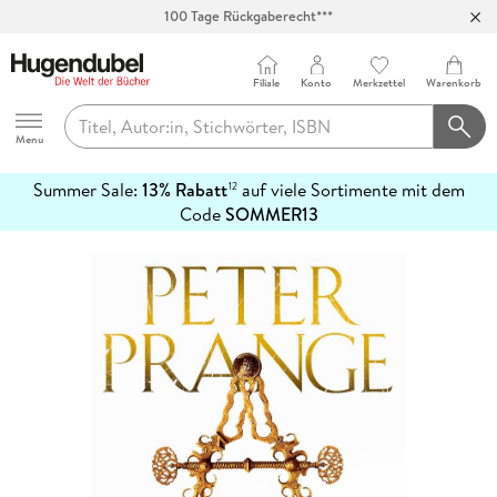
100 Tage Rückgaberecht***
Abholung in über 100 Filialen
Filiale
Konto
Merkzettel
Warenkorb
Hugendubel
Menu
Summer Sale:
13% Rabatt
auf viele Sortimente mit dem
12
mehr
Code
SOMMER13
erfahren