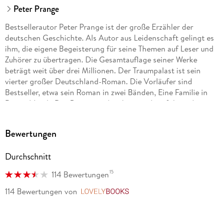
Peter Prange
Bestsellerautor Peter Prange ist der große Erzähler der
deutschen Geschichte. Als Autor aus Leidenschaft gelingt es
ihm, die eigene Begeisterung für seine Themen auf Leser und
Zuhörer zu übertragen. Die Gesamtauflage seiner Werke
beträgt weit über drei Millionen. Der Traumpalast ist sein
vierter großer Deutschland-Roman. Die Vorläufer sind
Bestseller, etwa sein Roman in zwei Bänden, Eine Familie in
Deutschland . Das Bernstein-Amulett wurde erfolgreich
verfilmt, der TV-Mehrteiler zu Unsere wunderbaren Jahre
begeisterte in zwei Staffeln ein Millionenpublikum. Der Autor
Bewertungen
lebt mit seiner Frau in Tübingen.
Durchschnitt
15
114 Bewertungen
114 Bewertungen
von
LovelyBooks