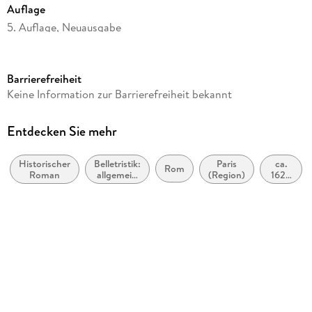
Auflage
5. Auflage, Neuausgabe
Seitenanzahl
496
Barrierefreiheit
Reihe
Keine Information zur Barrierefreiheit bekannt
Fischer Taschenbücher
Autor/Autorin
Entdecken Sie mehr
Peter Prange
Historischer
Belletristik:
Paris
ca.
Verlag/Hersteller
Rom
Roman
allgemein
(Region)
1620
S. Fischer Verlag
und
bis
literarisch,
ca.
Produktart
nicht nach
1629
Genre
kartoniert
Gewicht
486 g
Größe (L/B/H)
190/125/27 mm