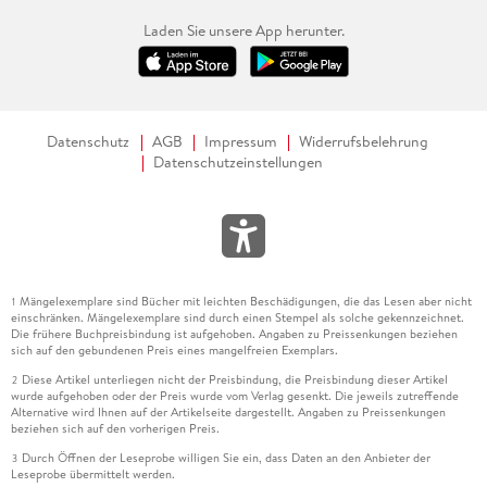
Laden Sie unsere App herunter.
Datenschutz
AGB
Impressum
Widerrufsbelehrung
Datenschutzeinstellungen
Mängelexemplare sind Bücher mit leichten Beschädigungen, die das Lesen aber nicht
1
einschränken. Mängelexemplare sind durch einen Stempel als solche gekennzeichnet.
Die frühere Buchpreisbindung ist aufgehoben. Angaben zu Preissenkungen beziehen
sich auf den gebundenen Preis eines mangelfreien Exemplars.
Diese Artikel unterliegen nicht der Preisbindung, die Preisbindung dieser Artikel
2
wurde aufgehoben oder der Preis wurde vom Verlag gesenkt. Die jeweils zutreffende
Alternative wird Ihnen auf der Artikelseite dargestellt. Angaben zu Preissenkungen
beziehen sich auf den vorherigen Preis.
Durch Öffnen der Leseprobe willigen Sie ein, dass Daten an den Anbieter der
3
Leseprobe übermittelt werden.