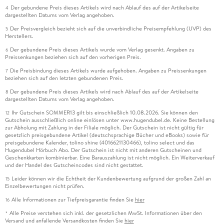
Der gebundene Preis dieses Artikels wird nach Ablauf des auf der Artikelseite
4
dargestellten Datums vom Verlag angehoben.
Der Preisvergleich bezieht sich auf die unverbindliche Preisempfehlung (UVP) des
5
Herstellers.
Der gebundene Preis dieses Artikels wurde vom Verlag gesenkt. Angaben zu
6
Preissenkungen beziehen sich auf den vorherigen Preis.
Die Preisbindung dieses Artikels wurde aufgehoben. Angaben zu Preissenkungen
7
beziehen sich auf den letzten gebundenen Preis.
Der gebundene Preis dieses Artikels wird nach Ablauf des auf der Artikelseite
8
dargestellten Datums vom Verlag angehoben.
Ihr Gutschein SOMMER13 gilt bis einschließlich 10.08.2026. Sie können den
12
Gutschein ausschließlich online einlösen unter www.hugendubel.de. Keine Bestellung
zur Abholung mit Zahlung in der Filiale möglich. Der Gutschein ist nicht gültig für
gesetzlich preisgebundene Artikel (deutschsprachige Bücher und eBooks) sowie für
preisgebundene Kalender, tolino shine (4016621130466), tolino select und das
Hugendubel Hörbuch Abo. Der Gutschein ist nicht mit anderen Gutscheinen und
Geschenkkarten kombinierbar. Eine Barauszahlung ist nicht möglich. Ein Weiterverkauf
und der Handel des Gutscheincodes sind nicht gestattet.
Leider können wir die Echtheit der Kundenbewertung aufgrund der großen Zahl an
15
Einzelbewertungen nicht prüfen.
Alle Informationen zur Tiefpreisgarantie finden Sie
hier
16
Alle Preise verstehen sich inkl. der gesetzlichen MwSt. Informationen über den
*
Versand und anfallende Versandkosten finden Sie
hier