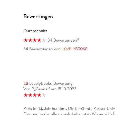
Spannend und lehrreich zugleich! Rhein-Neckar-Ze
Bewertungen
Peter Prange gewährt in seinem Roman nie gesehen
Protagonisten und der Bürger von Paris ( ). Wunde
Durchschnitt
Auf der Such nach Ostergeschenken? Hier ist eins f
15
34 Bewertungen
Ohne Zweifel ist er einer der besten Autoren histor
34 Bewertungen
von
LovelyBooks
LovelyBooks-Bewertung
Von P_Gandalf
am
15.10.2023
Paris im 13. Jahrhundert. Die berühmte Pariser Univ
Europas, in der alle damals bekannten Wissenschaf