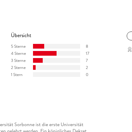
itung
e Einblicke in das akademische Leben seiner
rbar geistreich. Rainer Holbe, Luxemburger Wort
Übersicht
ür alle Wissensdurstigen. Brigitte
5 Sterne
8
ischer Romane unserer Zeit. Fantasia
4 Sterne
17
3 Sterne
7
2 Sterne
2
1 Stern
0
ersität Sorbonne ist die erste Universität
ten gelehrt werden. Ein königliches Dekret