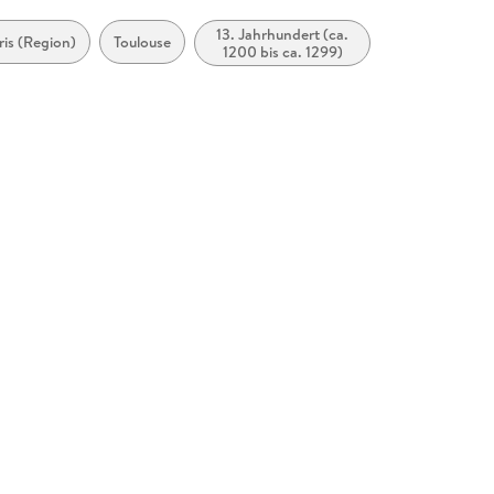
13. Jahrhundert (ca.
ris (Region)
Toulouse
1200 bis ca. 1299)