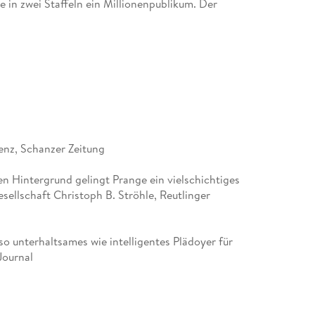
 in zwei Staffeln ein Millionenpublikum. Der
enz, Schanzer Zeitung
en Hintergrund gelingt Prange ein vielschichtiges
ellschaft Christoph B. Ströhle, Reutlinger
so unterhaltsames wie intelligentes Plädoyer für
Journal
 zu den historischen Fakten) rundet den Roman