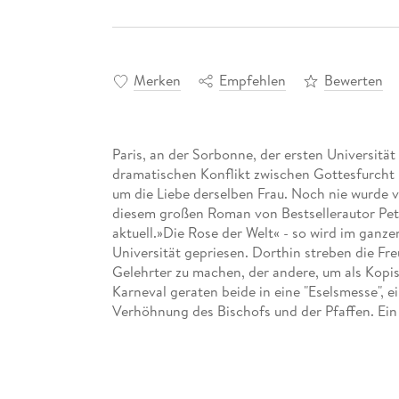
Merken
Empfehlen
Bewerten
Paris, an der Sorbonne, der ersten Universität
dramatischen Konflikt zwischen Gottesfurcht
um die Liebe derselben Frau. Noch nie wurde v
diesem großen Roman von Bestsellerautor Pete
aktuell.»Die Rose der Welt« - so wird im ganz
Universität gepriesen. Dorthin streben die Fre
Gelehrter zu machen, der andere, um als Kopis
Karneval geraten beide in eine "Eselsmesse", e
Verhöhnung des Bischofs und der Pfaffen. Ein 
nieder. Die Folgen erschüttern Paris und ganz 
Machtkampf beginnt zwischen den Magistern u
Obrigkeit von Kirche und Staat auf der ander
Robert sich entscheiden: zwischen der Liebe z