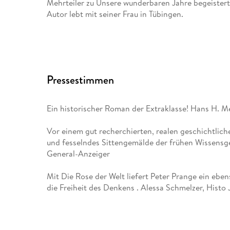
Mehrteiler zu Unsere wunderbaren Jahre begeisterte
Autor lebt mit seiner Frau in Tübingen.
Pressestimmen
Ein historischer Roman der Extraklasse! Hans H. M
Vor einem gut recherchierten, realen geschichtlich
und fesselndes Sittengemälde der frühen Wissensges
General-Anzeiger
Mit Die Rose der Welt liefert Peter Prange ein eben
die Freiheit des Denkens . Alessa Schmelzer, Histo 
Das Zusatzmaterial (Glossar und Autoren-Nachwort
gelungen ab. Irène Weitz, Schweizer Familie