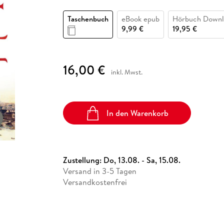
Fremdsprachige Bücher
n Lernhilfen
 Jugendbücher
eiber
Hörbuch Downloads im Bundle
cher
 Vergleich
 Puzzlezubehör
Lernen
New Adult
STABILO
Taschenbücher
Taschenbuch
eBook epub
Hörbuch Downl
hilfen
hriller
 Backen
er
lender
Ratgeber
9,99 €
19,95 €
op
hriller
Romance
Sachbücher
16,00 €
precher:innen
inkl. Mwst.
Science Fiction
Fremdsprachige Bücher
In den Warenkorb
Zustellung:
Do, 13.08. - Sa, 15.08.
Versand in 3-5 Tagen
Versandkostenfrei