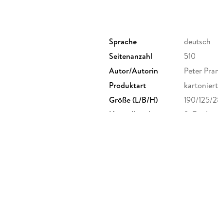
zur schönen Marie, in der er eine Seelenverwa
besten Freundes Paul . . .
Sprache
deutsch
Seitenanzahl
510
Autor/Autorin
Peter Pra
Produktart
kartoniert
Größe (L/B/H)
190/125/
Herstelleradresse
S. Fische
Frankfurt
produktsi