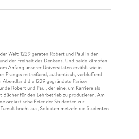
 der Welt: 1229 geraten Robert und Paul in den
 und der Freiheit des Denkens. Und beide kämpfen
om Anfang unserer Universitäten erzählt wie in
r Prange: mitreißend, authentisch, verblüffend
en Abendland die 1229 gegründete Pariser
unde Robert und Paul, der eine, um Karriere als
t Bücher für den Lehrbetrieb zu produzieren. Am
ine orgiastische Feier der Studenten zur
Tumult bricht aus, Soldaten metzeln die Studenten
Frankreich. Die Sorbonne tritt in den Streik, ein
nd ihren Studenten auf der einen sowie der
en Seite. Im Sturm der entfesselten Mächte muss
ur Wissenschaft und seiner Karriere - und der Liebe