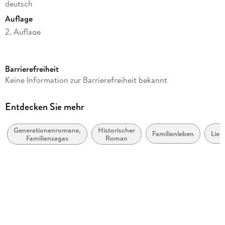
deutsch
Auflage
2. Auflage
Seitenanzahl
813
Barrierefreiheit
Reihe
Keine Information zur Barrierefreiheit bekannt
Eine Familie in Deutschland, 2
Autor/Autorin
Entdecken Sie mehr
Peter Prange
Generationenromane,
Historischer
Verlag/Hersteller
Familienleben
Lieb
Familiensagas
Roman
FISCHER Taschenbuch
Originaltitel
Dekalogie
Produktart
kartoniert
Abbildungen