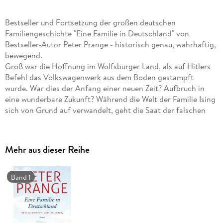
Bestseller und Fortsetzung der großen deutschen
Familiengeschichte "Eine Familie in Deutschland" von
Bestseller-Autor Peter Prange - historisch genau, wahrhaftig,
bewegend.
Groß war die Hoffnung im Wolfsburger Land, als auf Hitlers
Befehl das Volkswagenwerk aus dem Boden gestampft
wurde. War dies der Anfang einer neuen Zeit? Aufbruch in
eine wunderbare Zukunft? Während die Welt der Familie Ising
sich von Grund auf verwandelt, geht die Saat der falschen
Verheißungen auf. Der Krieg bricht aus, und nun muss ein
jeder sich zu erkennen geben, im Guten wie im Bösen . . .
Während Horst in der Partei Karriere macht, begleitet Edda
Mehr aus dieser Reihe
mit dem Sonderfilmtrupp Riefenstahl den Polen-Feldzug der
Wehrmacht. Georg bricht mit seinem VW zu einer Testfahrt
auf, die ihn kreuz und quer durch das umkämpfte Europa bis
Band 1
nach Afghanistan führt. Zu Hause bangen die Eltern um ihr
Sorgenkind, den kleinen Willy. Und Charly wartet auf
Nachricht von Benny, der Liebe ihres Lebens. Doch er
scheint in den Wirren von Krieg und Zerstörung verschollen.