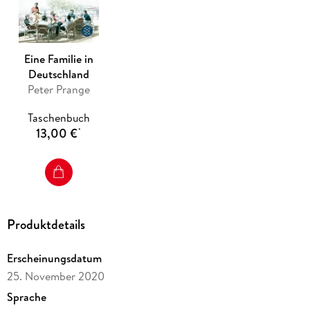
Was wird für sie alle in den Zeiten der Bewährung am Ende
übrig bleiben - von ihren Träumen, von ihrer Hoffnung?
Peter Prange bringt uns mit seinem Nr. 2-Bestseller "Am Ende
die Hoffnung", der Fortsetzung seines Romans "Eine Familie
Eine Familie in
in Deutschland. Zeit zu hoffen, Zeit zu leben", unsere
Deutschland
Geschichte nah - in den Zeiten des Zweiten Weltkriegs 1939-
Peter Prange
1945.
Taschenbuch
13,00 €
*
Produktdetails
Erscheinungsdatum
25. November 2020
Sprache