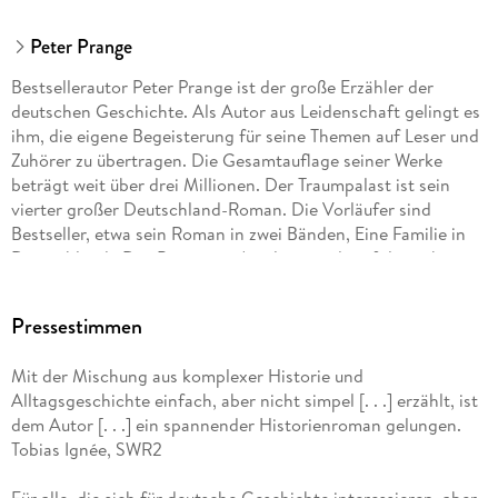
Peter Prange
Bestsellerautor Peter Prange ist der große Erzähler der
deutschen Geschichte. Als Autor aus Leidenschaft gelingt es
ihm, die eigene Begeisterung für seine Themen auf Leser und
Zuhörer zu übertragen. Die Gesamtauflage seiner Werke
beträgt weit über drei Millionen. Der Traumpalast ist sein
vierter großer Deutschland-Roman. Die Vorläufer sind
Bestseller, etwa sein Roman in zwei Bänden, Eine Familie in
Deutschland . Das Bernstein-Amulett wurde erfolgreich
verfilmt, der TV-Mehrteiler zu Unsere wunderbaren Jahre
begeisterte in zwei Staffeln ein Millionenpublikum. Der Autor
Pressestimmen
lebt mit seiner Frau in Tübingen.
Mit der Mischung aus komplexer Historie und
Alltagsgeschichte einfach, aber nicht simpel [. . .] erzählt, ist
dem Autor [. . .] ein spannender Historienroman gelungen.
Tobias Ignée, SWR2