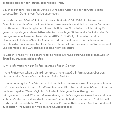
beziehen sich auf den letzten gebundenen Preis.
Der gebundene Preis dieses Artikels wird nach Ablauf des auf der Artikelseite
8
dargestellten Datums vom Verlag angehoben.
Ihr Gutschein SOMMER13 gilt bis einschließlich 10.08.2026. Sie können den
12
Gutschein ausschließlich online einlösen unter www.hugendubel.de. Keine Bestellung
zur Abholung mit Zahlung in der Filiale möglich. Der Gutschein ist nicht gültig für
gesetzlich preisgebundene Artikel (deutschsprachige Bücher und eBooks) sowie für
preisgebundene Kalender, tolino shine (4016621130466), tolino select und das
Hugendubel Hörbuch Abo. Der Gutschein ist nicht mit anderen Gutscheinen und
Geschenkkarten kombinierbar. Eine Barauszahlung ist nicht möglich. Ein Weiterverkauf
und der Handel des Gutscheincodes sind nicht gestattet.
Leider können wir die Echtheit der Kundenbewertung aufgrund der großen Zahl an
15
Einzelbewertungen nicht prüfen.
Alle Informationen zur Tiefpreisgarantie finden Sie
hier
16
Alle Preise verstehen sich inkl. der gesetzlichen MwSt. Informationen über den
*
Versand und anfallende Versandkosten finden Sie
hier
Alle online gekauften Versandartikel beinhalten ein erweitertes Rückgaberecht von
***
100 Tagen nach Kaufdatum. Die Rücknahme von Bild-, Ton- und Datenträgern ist nur bei
noch versiegelter Ware möglich. Für in der Filiale gekaufte Artikel gilt ein
Rückgaberecht von 4 Wochen. Voraussetzung ist die Vorlage des Kassenbons und dass
sich der Artikel in wiederverkaufsfähigem Zustand befindet. Für digitale Produkte gilt
weiterhin die gesetzliche Widerrufsfrist von 14 Tagen. Bitte senden Sie Ihren Widerruf
zu digitalen Produkten per Mail an info@hugendubel.de.