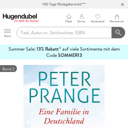
100 Tage Rückgaberecht***
Abholung in über 100 Filialen
Filiale
Konto
Merkzettel
Warenkorb
Hugendubel
Menu
Summer Sale:
13% Rabatt
auf viele Sortimente mit dem
12
mehr
Code
SOMMER13
erfahren
Band 2