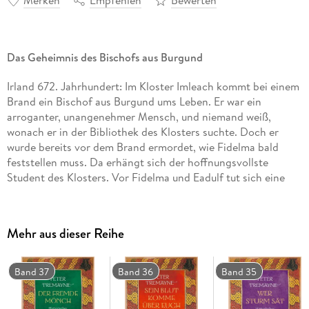
Merken
Empfehlen
Bewerten
Das Geheimnis des Bischofs aus Burgund
Irland 672. Jahrhundert: Im Kloster Imleach kommt bei einem
Brand ein Bischof aus Burgund ums Leben. Er war ein
arroganter, unangenehmer Mensch, und niemand weiß,
wonach er in der Bibliothek des Klosters suchte. Doch er
wurde bereits vor dem Brand ermordet, wie Fidelma bald
feststellen muss. Da erhängt sich der hoffnungsvollste
Student des Klosters. Vor Fidelma und Eadulf tut sich eine
fremde Welt der Angst, Intrige, Missgunst und des Verrats
auf.
Mehr aus dieser Reihe
Die erfolgreichste historische
Serie auf dem deutschen Markt
»Wer einen Roman von Peter Tremayne gelesen hat, der
Band 37
Band 36
Band 35
möchte sie alle lesen. «
NDR