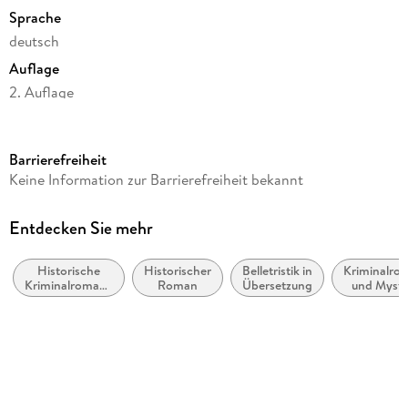
Sprache
deutsch
Auflage
2. Auflage
Seitenanzahl
448
Barrierefreiheit
Reihe
Keine Information zur Barrierefreiheit bekannt
Schwester Fidelma, 34
Autor/Autorin
Entdecken Sie mehr
Peter Tremayne
Historische
Historischer
Belletristik in
Kriminalro
Übersetzung
Kriminalromane
Roman
Übersetzung
und Myste
Bela Wohl
und Mystery
weiblich
Ermittle
Verlag/Hersteller
Aufbau Taschenbuch Verlag
Originaltitel
Death of a Heretic