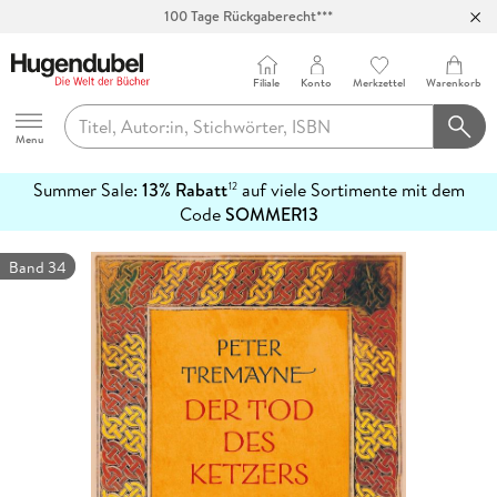
100 Tage Rückgaberecht***
Abholung in über 100 Filialen
Filiale
Konto
Merkzettel
Warenkorb
Hugendubel
Menu
Summer Sale:
13% Rabatt
auf viele Sortimente mit dem
12
mehr
Code
SOMMER13
erfahren
Band 34