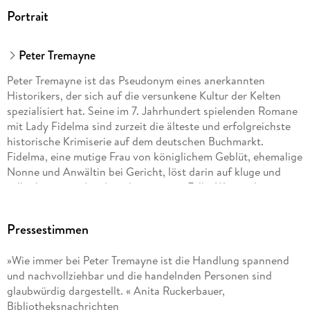
Portrait
Peter Tremayne
Peter Tremayne ist das Pseudonym eines anerkannten
Historikers, der sich auf die versunkene Kultur der Kelten
spezialisiert hat. Seine im 7. Jahrhundert spielenden Romane
mit Lady Fidelma sind zurzeit die älteste und erfolgreichste
historische Krimiserie auf dem deutschen Buchmarkt.
Fidelma, eine mutige Frau von königlichem Geblüt, ehemalige
Nonne und Anwältin bei Gericht, löst darin auf kluge und
selbstbewusste Art die schwierigsten Fälle. Wegen des
großen internationalen Erfolgs der Serie wurde Peter
Tremayne 2002 zum Ehrenmitglied der Irish Literary Society
Pressestimmen
auf Lebenszeit ernannt.
»Wie immer bei Peter Tremayne ist die Handlung spannend
Bisher sind im Aufbau Taschenbuch erschienen: Die Tote im
und nachvollziehbar und die handelnden Personen sind
Klosterbrunnen, Tod im Skriptorium, Der Tote am Steinkreuz,
glaubwürdig dargestellt. « Anita Ruckerbauer,
Tod in der Königsburg, Tod auf dem Pilgerschiff, Nur der Tod
Bibliotheksnachrichten
bringt Vergebung, Ein Totenhemd für den Erzbischof, Vor