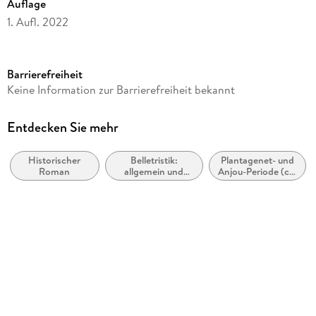
Auflage
1. Aufl. 2022
Seitenanzahl
1200
Barrierefreiheit
Reihe
Keine Information zur Barrierefreiheit bekannt
Waringham-Saga, 3
Autor/Autorin
Entdecken Sie mehr
Rebecca Gablé
Historischer
Belletristik:
Plantagenet- und
Verlag/Hersteller
Roman
allgemein und
Anjou-Periode (ca.
Lübbe
literarisch, nicht
1154 bis ca. 1485)
nach Genre
Originalsprache
deutsch
Produktart
kartoniert
Gewicht
697 g