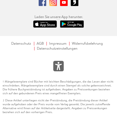
Laden Sie unsere App herunter.
Datenschutz
AGB
Impressum
Widerrufsbelehrung
Datenschutzeinstellungen
Mängelexemplare sind Bücher mit leichten Beschädigungen, die das Lesen aber nicht
1
einschränken. Mängelexemplare sind durch einen Stempel als solche gekennzeichnet.
Die frühere Buchpreisbindung ist aufgehoben. Angaben zu Preissenkungen beziehen
sich auf den gebundenen Preis eines mangelfreien Exemplars.
Diese Artikel unterliegen nicht der Preisbindung, die Preisbindung dieser Artikel
2
wurde aufgehoben oder der Preis wurde vom Verlag gesenkt. Die jeweils zutreffende
Alternative wird Ihnen auf der Artikelseite dargestellt. Angaben zu Preissenkungen
beziehen sich auf den vorherigen Preis.