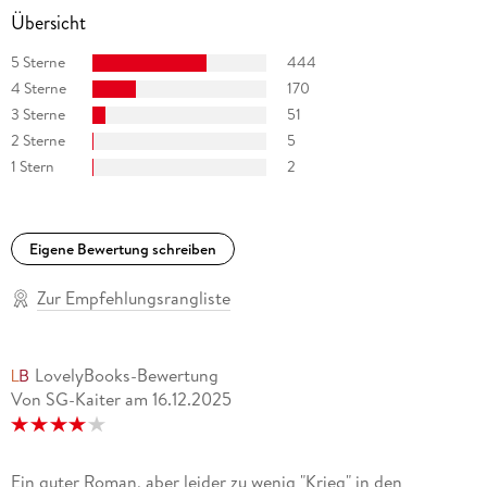
Übersicht
5 Sterne
444
4 Sterne
170
3 Sterne
51
2 Sterne
5
1 Stern
2
Eigene Bewertung schreiben
Zur Empfehlungsrangliste
LovelyBooks-Bewertung
Von SG-Kaiter
am
16.12.2025
Ein guter Roman, aber leider zu wenig "Krieg" in den