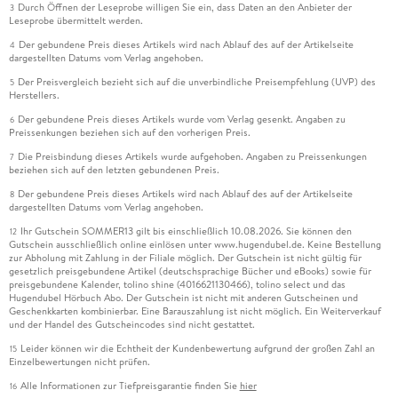
Durch Öffnen der Leseprobe willigen Sie ein, dass Daten an den Anbieter der
3
Leseprobe übermittelt werden.
Der gebundene Preis dieses Artikels wird nach Ablauf des auf der Artikelseite
4
dargestellten Datums vom Verlag angehoben.
Der Preisvergleich bezieht sich auf die unverbindliche Preisempfehlung (UVP) des
5
Herstellers.
Der gebundene Preis dieses Artikels wurde vom Verlag gesenkt. Angaben zu
6
Preissenkungen beziehen sich auf den vorherigen Preis.
Die Preisbindung dieses Artikels wurde aufgehoben. Angaben zu Preissenkungen
7
beziehen sich auf den letzten gebundenen Preis.
Der gebundene Preis dieses Artikels wird nach Ablauf des auf der Artikelseite
8
dargestellten Datums vom Verlag angehoben.
Ihr Gutschein SOMMER13 gilt bis einschließlich 10.08.2026. Sie können den
12
Gutschein ausschließlich online einlösen unter www.hugendubel.de. Keine Bestellung
zur Abholung mit Zahlung in der Filiale möglich. Der Gutschein ist nicht gültig für
gesetzlich preisgebundene Artikel (deutschsprachige Bücher und eBooks) sowie für
preisgebundene Kalender, tolino shine (4016621130466), tolino select und das
Hugendubel Hörbuch Abo. Der Gutschein ist nicht mit anderen Gutscheinen und
Geschenkkarten kombinierbar. Eine Barauszahlung ist nicht möglich. Ein Weiterverkauf
und der Handel des Gutscheincodes sind nicht gestattet.
Leider können wir die Echtheit der Kundenbewertung aufgrund der großen Zahl an
15
Einzelbewertungen nicht prüfen.
Alle Informationen zur Tiefpreisgarantie finden Sie
hier
16