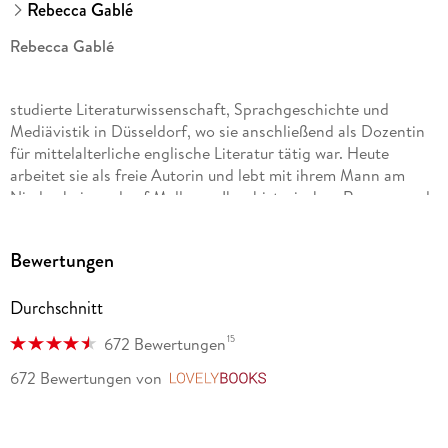
Rebecca Gablé
Rebecca Gablé
studierte Literaturwissenschaft, Sprachgeschichte und
Mediävistik in Düsseldorf, wo sie anschließend als Dozentin
für mittelalterliche englische Literatur tätig war. Heute
arbeitet sie als freie Autorin und lebt mit ihrem Mann am
Niederrhein und auf Mallorca. Ihre historischen Romane und
ihr Buch zur Geschichte des englischen Mittelalters wurden
allesamt Bestseller und in viele Sprachen übersetzt.
Bewertungen
Durchschnitt
15
672 Bewertungen
672 Bewertungen
von
LovelyBooks