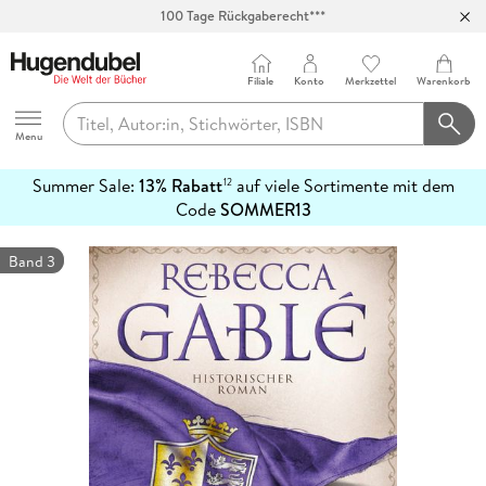
100 Tage Rückgaberecht***
Abholung in über 100 Filialen
Filiale
Konto
Merkzettel
Warenkorb
Hugendubel
Menu
Summer Sale:
13% Rabatt
auf viele Sortimente mit dem
12
mehr
Code
SOMMER13
erfahren
Band 3