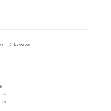
en
Bewerten
ch
ulph
ulph