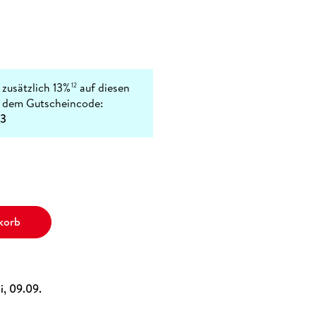
 zusätzlich 13%
auf diesen
12
t dem Gutscheincode:
3
korb
i, 09.09.