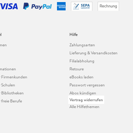
l
Hilfe
hmen
Zahlungsarten
Lieferung & Versandkosten
Filialabholung
mationen
Retoure
ür Firmenkunden
eBooks laden
r Schulen
Passwort vergessen
r Bibliotheken
Abos kündigen
Vertrag widerrufen
r freie Berufe
Alle Hilfethemen