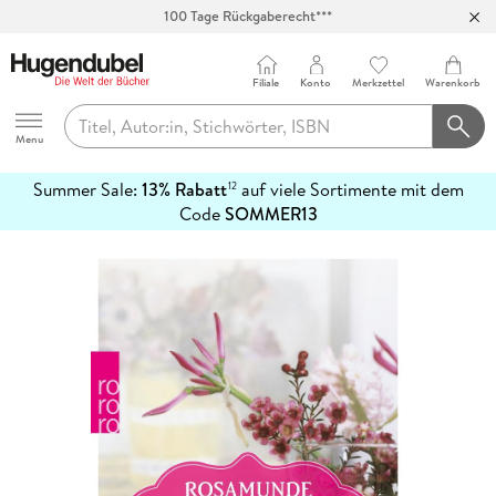
100 Tage Rückgaberecht***
Abholung in über 100 Filialen
Filiale
Konto
Merkzettel
Warenkorb
Hugendubel
Menu
Summer Sale:
13% Rabatt
auf viele Sortimente mit dem
12
mehr
Code
SOMMER13
erfahren