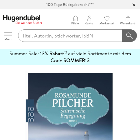
100 Tage Rückgaberecht***
Abholung in über 100 Filialen
Filiale
Konto
Merkzettel
Warenkorb
Hugendubel
Menu
Summer Sale:
13% Rabatt
auf viele Sortimente mit dem
12
mehr
Code
SOMMER13
erfahren