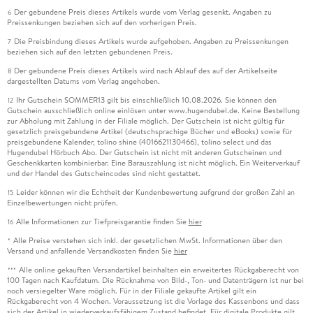
Der gebundene Preis dieses Artikels wurde vom Verlag gesenkt. Angaben zu
6
Preissenkungen beziehen sich auf den vorherigen Preis.
Die Preisbindung dieses Artikels wurde aufgehoben. Angaben zu Preissenkungen
7
beziehen sich auf den letzten gebundenen Preis.
Der gebundene Preis dieses Artikels wird nach Ablauf des auf der Artikelseite
8
dargestellten Datums vom Verlag angehoben.
Ihr Gutschein SOMMER13 gilt bis einschließlich 10.08.2026. Sie können den
12
Gutschein ausschließlich online einlösen unter www.hugendubel.de. Keine Bestellung
zur Abholung mit Zahlung in der Filiale möglich. Der Gutschein ist nicht gültig für
gesetzlich preisgebundene Artikel (deutschsprachige Bücher und eBooks) sowie für
preisgebundene Kalender, tolino shine (4016621130466), tolino select und das
Hugendubel Hörbuch Abo. Der Gutschein ist nicht mit anderen Gutscheinen und
Geschenkkarten kombinierbar. Eine Barauszahlung ist nicht möglich. Ein Weiterverkauf
und der Handel des Gutscheincodes sind nicht gestattet.
Leider können wir die Echtheit der Kundenbewertung aufgrund der großen Zahl an
15
Einzelbewertungen nicht prüfen.
Alle Informationen zur Tiefpreisgarantie finden Sie
hier
16
Alle Preise verstehen sich inkl. der gesetzlichen MwSt. Informationen über den
*
Versand und anfallende Versandkosten finden Sie
hier
Alle online gekauften Versandartikel beinhalten ein erweitertes Rückgaberecht von
***
100 Tagen nach Kaufdatum. Die Rücknahme von Bild-, Ton- und Datenträgern ist nur bei
noch versiegelter Ware möglich. Für in der Filiale gekaufte Artikel gilt ein
Rückgaberecht von 4 Wochen. Voraussetzung ist die Vorlage des Kassenbons und dass
sich der Artikel in wiederverkaufsfähigem Zustand befindet. Für digitale Produkte gilt