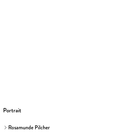
Größe (L/B/H)
190/125/18 mm
ISBN
9783499268151
Herstelleradresse
Rowohlt Verlag GmbH, Kirchenallee 19, 20099 Hamburg,
Rowohlt Verlag GmbH, produktsicherheit@rowohlt.de
Portrait
Rosamunde Pilcher