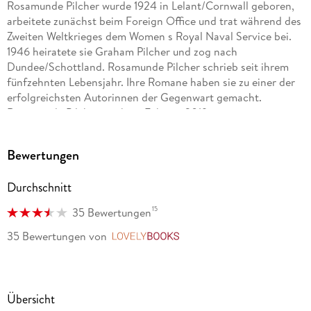
Rosamunde Pilcher wurde 1924 in Lelant/Cornwall geboren,
arbeitete zunächst beim Foreign Office und trat während des
Zweiten Weltkrieges dem Women s Royal Naval Service bei.
1946 heiratete sie Graham Pilcher und zog nach
Dundee/Schottland. Rosamunde Pilcher schrieb seit ihrem
fünfzehnten Lebensjahr. Ihre Romane haben sie zu einer der
erfolgreichsten Autorinnen der Gegenwart gemacht.
Rosamunde Pilcher starb im Februar 2019.
Jürgen Abel hat zahlreiche Werke aus dem Englischen, den
Bewertungen
amerikanischen Englisch und dem Französischen ins
Deutsche übertragen. Zu den von ihm übersetzen Autorinnen
Durchschnitt
und Autoren gehören unter anderem John Irving, Doris
Lessing und Roald Dahl.
15
35 Bewertungen
35 Bewertungen
von
LovelyBooks
Übersicht