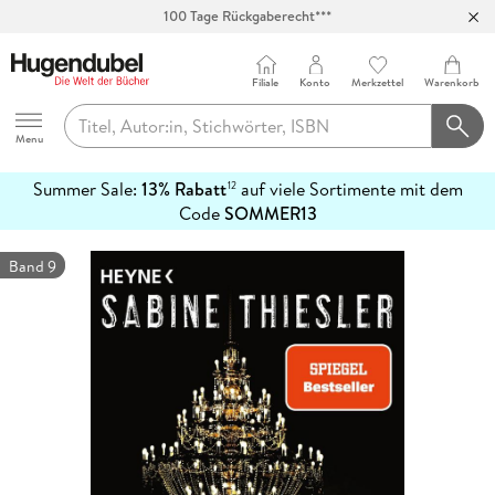
100 Tage Rückgaberecht***
Abholung in über 100 Filialen
Filiale
Konto
Merkzettel
Warenkorb
Hugendubel
Menu
Summer Sale:
13% Rabatt
auf viele Sortimente mit dem
12
mehr
Code
SOMMER13
erfahren
Band 9