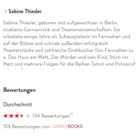
Sabine Thiesler
Sabine Thiesler, geboren und aufgewachsen in Berlin,
studierte Germanistik und Theaterwissenschaften. Sie
arbeitete einige Jahre als Schauspielerin im Fernsehen und
auf der Bühne und schrieb außerdem erfolgreich
Theaterstücke und zahlreiche Drehbücher fürs Fernsehen (u.
a. Das Haus am Watt, Der Mörder und sein Kind, Stich ins
Herz und mehrere Folgen für die Reihen Tatort und Polizeiruf
110). Ihr Debütroman »Der Kindersammler« war ein
sensationeller Erfolg, und auch all ihre weiteren Thriller
standen auf der Bestsellerliste.
Bewertungen
Durchschnitt
15
134 Bewertungen
134 Bewertungen
von
LovelyBooks