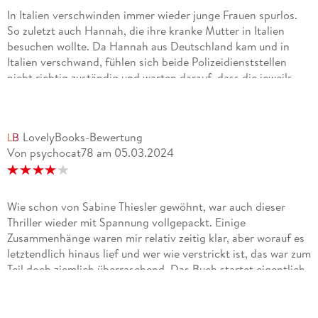
In Italien verschwinden immer wieder junge Frauen spurlos.
So zuletzt auch Hannah, die ihre kranke Mutter in Italien
besuchen wollte. Da Hannah aus Deutschland kam und in
Italien verschwand, fühlen sich beide Polizeidienststellen
nicht richtig zuständig und warten darauf, dass die jeweils
andere sich meldet. So verläuft der Fall im Sand bis zufällig
ein Knochen von Hannah gefunden wird.Die Geschichte
hinter den Taten ist eine traurige und es ist bedingt
LovelyBooks-Bewertung
nachvollziehbar, warum der Täter so handelt. Aber für mich
Von psychocat78
am
05.03.2024
war das ganze ziemlich konfus und das Ende auch sehr
unlogisch. Zwei Sterne gebe ich, weil ich den Schreibstil der
Autorin eigentlich mochte. Aber die Geschichte hat mir gar
nicht gefallen.
Wie schon von Sabine Thiesler gewöhnt, war auch dieser
Thriller wieder mit Spannung vollgepackt. Einige
Zusammenhänge waren mir relativ zeitig klar, aber worauf es
letztendlich hinaus lief und wer wie verstrickt ist, das war zum
Teil doch ziemlich überraschend. Das Buch startet eigentlich
in der Mitte, denn die zugrunde liegenden Ereignisse, die zu
dem geführt haben, worum es sich in dem Buch dreht, liegen
in der Vergangenheit eines der Protagonisten.Der Autorin ist