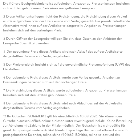
Die frühere Buchpreisbindung ist aufgehoben. Angaben zu Preissenkungen beziehen
sich auf den gebundenen Preis eines mangelfreien Exemplars.
Diese Artikel unterliegen nicht der Preisbindung, die Preisbindung dieser Artikel
2
wurde aufgehoben oder der Preis wurde vom Verlag gesenkt. Die jeweils zutreffende
Alternative wird Ihnen auf der Artikelseite dargestellt. Angaben zu Preissenkungen
beziehen sich auf den vorherigen Preis.
Durch Öffnen der Leseprobe willigen Sie ein, dass Daten an den Anbieter der
3
Leseprobe übermittelt werden.
Der gebundene Preis dieses Artikels wird nach Ablauf des auf der Artikelseite
4
dargestellten Datums vom Verlag angehoben.
Der Preisvergleich bezieht sich auf die unverbindliche Preisempfehlung (UVP) des
5
Herstellers.
Der gebundene Preis dieses Artikels wurde vom Verlag gesenkt. Angaben zu
6
Preissenkungen beziehen sich auf den vorherigen Preis.
Die Preisbindung dieses Artikels wurde aufgehoben. Angaben zu Preissenkungen
7
beziehen sich auf den letzten gebundenen Preis.
Der gebundene Preis dieses Artikels wird nach Ablauf des auf der Artikelseite
8
dargestellten Datums vom Verlag angehoben.
Ihr Gutschein SOMMER13 gilt bis einschließlich 10.08.2026. Sie können den
12
Gutschein ausschließlich online einlösen unter www.hugendubel.de. Keine Bestellung
zur Abholung mit Zahlung in der Filiale möglich. Der Gutschein ist nicht gültig für
gesetzlich preisgebundene Artikel (deutschsprachige Bücher und eBooks) sowie für
preisgebundene Kalender, tolino shine (4016621130466), tolino select und das