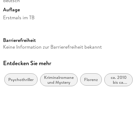
deutsch
Auflage
Erstmals im TB
Seitenanzahl
478
Barrierefreiheit
Reihe
Keine Information zur Barrierefreiheit bekannt
Donato Neri, 9
Autor/Autorin
Entdecken Sie mehr
Sabine Thiesler
Kriminalromane
ca. 2010
Verlag/Hersteller
Psychothriller
Florenz
und Mystery
bis ca.
Heyne Taschenbuch
2019
Produktart
kartoniert
Gewicht
384 g
Größe (L/B/H)