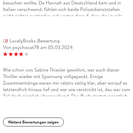
besuchen wollte. Da Hannah aus Deutschland kam und in
Italien verschwand, fühlen sich beide Polizeidienststellen
nicht richtig zuständig und warten darauf, dass die jeweils
andere sich meldet. So verläuft der Fall im Sand bis zufällig
ein Knochen von Hannah gefunden wird.Die Geschichte
hinter den Taten ist eine traurige und es ist bedingt
LovelyBooks-Bewertung
nachvollziehbar, warum der Täter so handelt. Aber für mich
Von psychocat78
am
05.03.2024
war das ganze ziemlich konfus und das Ende auch sehr
unlogisch. Zwei Sterne gebe ich, weil ich den Schreibstil der
Autorin eigentlich mochte. Aber die Geschichte hat mir gar
nicht gefallen.
Wie schon von Sabine Thiesler gewöhnt, war auch dieser
Thriller wieder mit Spannung vollgepackt. Einige
Zusammenhänge waren mir relativ zeitig klar, aber worauf es
letztendlich hinaus lief und wer wie verstrickt ist, das war zum
Teil doch ziemlich überraschend. Das Buch startet eigentlich
in der Mitte, denn die zugrunde liegenden Ereignisse, die zu
dem geführt haben, worum es sich in dem Buch dreht, liegen
in der Vergangenheit eines der Protagonisten.Der Autorin ist
es gut gelungen, die Täter-Opfer-Beziehung in einen
Weitere Bewertungen zeigen
nachvollziehbaren Zusammenhang zu bringen und den