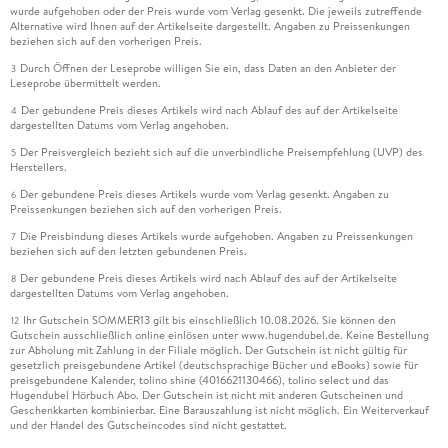
wurde aufgehoben oder der Preis wurde vom Verlag gesenkt. Die jeweils zutreffende
Alternative wird Ihnen auf der Artikelseite dargestellt. Angaben zu Preissenkungen
beziehen sich auf den vorherigen Preis.
Durch Öffnen der Leseprobe willigen Sie ein, dass Daten an den Anbieter der
3
Leseprobe übermittelt werden.
Der gebundene Preis dieses Artikels wird nach Ablauf des auf der Artikelseite
4
dargestellten Datums vom Verlag angehoben.
Der Preisvergleich bezieht sich auf die unverbindliche Preisempfehlung (UVP) des
5
Herstellers.
Der gebundene Preis dieses Artikels wurde vom Verlag gesenkt. Angaben zu
6
Preissenkungen beziehen sich auf den vorherigen Preis.
Die Preisbindung dieses Artikels wurde aufgehoben. Angaben zu Preissenkungen
7
beziehen sich auf den letzten gebundenen Preis.
Der gebundene Preis dieses Artikels wird nach Ablauf des auf der Artikelseite
8
dargestellten Datums vom Verlag angehoben.
Ihr Gutschein SOMMER13 gilt bis einschließlich 10.08.2026. Sie können den
12
Gutschein ausschließlich online einlösen unter www.hugendubel.de. Keine Bestellung
zur Abholung mit Zahlung in der Filiale möglich. Der Gutschein ist nicht gültig für
gesetzlich preisgebundene Artikel (deutschsprachige Bücher und eBooks) sowie für
preisgebundene Kalender, tolino shine (4016621130466), tolino select und das
Hugendubel Hörbuch Abo. Der Gutschein ist nicht mit anderen Gutscheinen und
Geschenkkarten kombinierbar. Eine Barauszahlung ist nicht möglich. Ein Weiterverkauf
und der Handel des Gutscheincodes sind nicht gestattet.