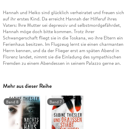
Hannah und Heiko sind glücklich verheiratet und freuen sich
auf ihr erstes Kind. Da erreicht Hannah der Hilferuf ihres
Vaters: Ihre Mutter sei depressiv und selbstmordgefährdet,
Hannah möge doch bitte kommen. Trotz ihrer
Schwangerschaft fliegt sie in die Toskana, wo ihre Eltern ein
Ferienhaus besitzen. Im Flugzeug lernt sie einen charmanten
Herrn kennen, und da der Flieger erst am späten Abend in
Florenz landet, nimmt sie die Einladung des sympathischen
Fremden zu einem Abendessen in seinem Palazzo gerne an.
Seitdem gibt es von Hannah kein Lebenszeichen mehr. Ihre
Familie ist vollkommen verzweifelt, und auch die Polizei ist
ratlos. Denn Hannah ist nicht die letzte junge Frau, die in der
Mehr aus dieser Reihe
Toskana spurlos verschwindet.
Band 8
Band 7