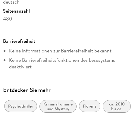
deutsch
Seitenanzahl
480
Dateigröße
4,81 MB
Barrierefreiheit
Reihe
Keine Informationen zur Barrierefreiheit bekannt
Donato Neri, 9
Keine Barrierefreiheitsfunktionen des Lesesystems
Autor/Autorin
deaktiviert
Sabine Thiesler
Weitere Hinweise:
Verlag/Hersteller
https://www.penguin.de/barrierefreiheit,
Penguin Random House
Entdecken Sie mehr
barrierefreiheit@penguinrandomhouse.de
Kopierschutz
mit Wasserzeichen versehen
Kriminalromane
ca. 2010
Psychothriller
Florenz
und Mystery
bis ca.
Family Sharing
2019
Ja
Produktart