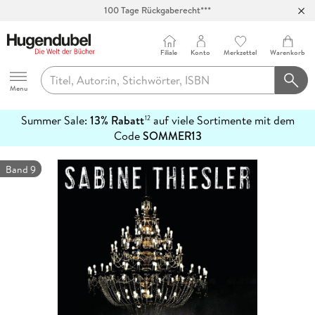
100 Tage Rückgaberecht***
Abholung in über 100 Filialen
Filiale
Konto
Merkzettel
Warenkorb
Hugendubel
Menu
Summer Sale:
13% Rabatt
auf viele Sortimente mit dem
12
mehr
Code
SOMMER13
erfahren
Band 9