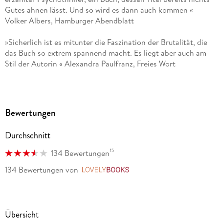
Gutes ahnen lässt. Und so wird es dann auch kommen «
Volker Albers, Hamburger Abendblatt
»Sicherlich ist es mitunter die Faszination der Brutalität, die
das Buch so extrem spannend macht. Es liegt aber auch am
Stil der Autorin « Alexandra Paulfranz, Freies Wort
»Gruselig! « Anke Gappel, Meins
»Das Motiv des Täters in Sabine Thieslers neuem Roman Der
Bewertungen
Keller ist besonders perfide. « Petra Albers, dpa
Durchschnitt
»Ein mega-spannender Thriller, der tief in ungeahnte
psychische Abgründe blicken lässt. « Mainhattan Kurier
15
134 Bewertungen
134 Bewertungen
von
LovelyBooks
Übersicht