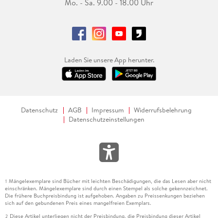
Mo. - Sa. 9.00 - 18.00 Uhr
Laden Sie unsere App herunter.
Datenschutz
AGB
Impressum
Widerrufsbelehrung
Datenschutzeinstellungen
Mängelexemplare sind Bücher mit leichten Beschädigungen, die das Lesen aber nicht
1
einschränken. Mängelexemplare sind durch einen Stempel als solche gekennzeichnet.
Die frühere Buchpreisbindung ist aufgehoben. Angaben zu Preissenkungen beziehen
sich auf den gebundenen Preis eines mangelfreien Exemplars.
Diese Artikel unterliegen nicht der Preisbindung, die Preisbindung dieser Artikel
2