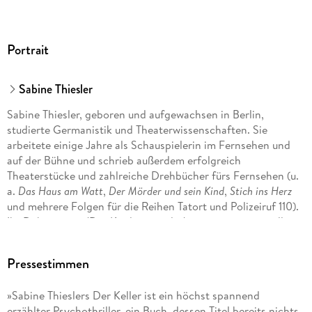
Portrait
Sabine Thiesler
Sabine Thiesler, geboren und aufgewachsen in Berlin,
studierte Germanistik und Theaterwissenschaften. Sie
arbeitete einige Jahre als Schauspielerin im Fernsehen und
auf der Bühne und schrieb außerdem erfolgreich
Theaterstücke und zahlreiche Drehbücher fürs Fernsehen (u.
a.
Das Haus am Watt
,
Der Mörder und sein Kind
,
Stich ins Herz
und mehrere Folgen für die Reihen Tatort und Polizeiruf 110).
Ihr Debütroman 'Der Kindersammler' war ein sensationeller
Erfolg, und auch all ihre weiteren Thriller standen auf der
Bestsellerliste.
Pressestimmen
»Sabine Thieslers Der Keller ist ein höchst spannend
erzählter Psychothriller, ein Buch, dessen Titel bereits nichts