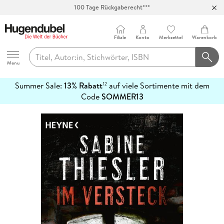
100 Tage Rückgaberecht***
Abholung in über 100 Filialen
Filiale
Konto
Merkzettel
Warenkorb
Hugendubel
Menu
Summer Sale:
13% Rabatt
auf viele Sortimente mit dem
12
mehr
Code
SOMMER13
erfahren