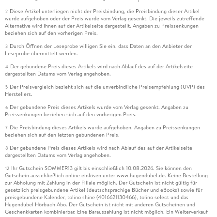
Diese Artikel unterliegen nicht der Preisbindung, die Preisbindung dieser Artikel
2
wurde aufgehoben oder der Preis wurde vom Verlag gesenkt. Die jeweils zutreffende
Alternative wird Ihnen auf der Artikelseite dargestellt. Angaben zu Preissenkungen
beziehen sich auf den vorherigen Preis.
Durch Öffnen der Leseprobe willigen Sie ein, dass Daten an den Anbieter der
3
Leseprobe übermittelt werden.
Der gebundene Preis dieses Artikels wird nach Ablauf des auf der Artikelseite
4
dargestellten Datums vom Verlag angehoben.
Der Preisvergleich bezieht sich auf die unverbindliche Preisempfehlung (UVP) des
5
Herstellers.
Der gebundene Preis dieses Artikels wurde vom Verlag gesenkt. Angaben zu
6
Preissenkungen beziehen sich auf den vorherigen Preis.
Die Preisbindung dieses Artikels wurde aufgehoben. Angaben zu Preissenkungen
7
beziehen sich auf den letzten gebundenen Preis.
Der gebundene Preis dieses Artikels wird nach Ablauf des auf der Artikelseite
8
dargestellten Datums vom Verlag angehoben.
Ihr Gutschein SOMMER13 gilt bis einschließlich 10.08.2026. Sie können den
12
Gutschein ausschließlich online einlösen unter www.hugendubel.de. Keine Bestellung
zur Abholung mit Zahlung in der Filiale möglich. Der Gutschein ist nicht gültig für
gesetzlich preisgebundene Artikel (deutschsprachige Bücher und eBooks) sowie für
preisgebundene Kalender, tolino shine (4016621130466), tolino select und das
Hugendubel Hörbuch Abo. Der Gutschein ist nicht mit anderen Gutscheinen und
Geschenkkarten kombinierbar. Eine Barauszahlung ist nicht möglich. Ein Weiterverkauf