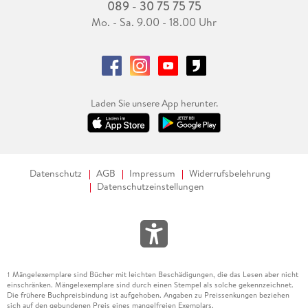
089 - 30 75 75 75
Mo. - Sa. 9.00 - 18.00 Uhr
Laden Sie unsere App herunter.
Datenschutz
AGB
Impressum
Widerrufsbelehrung
Datenschutzeinstellungen
Mängelexemplare sind Bücher mit leichten Beschädigungen, die das Lesen aber nicht
1
einschränken. Mängelexemplare sind durch einen Stempel als solche gekennzeichnet.
Die frühere Buchpreisbindung ist aufgehoben. Angaben zu Preissenkungen beziehen
sich auf den gebundenen Preis eines mangelfreien Exemplars.