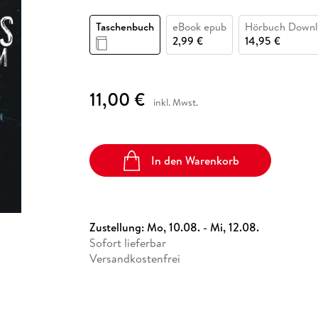
Fremdsprachige Bücher
n Lernhilfen
 Jugendbücher
eiber
Hörbuch Downloads im Bundle
cher
 Vergleich
 Puzzlezubehör
Lernen
New Adult
STABILO
Taschenbücher
Taschenbuch
eBook epub
Hörbuch Downl
hilfen
hriller
 Backen
er
lender
Ratgeber
2,99 €
14,95 €
op
hriller
Romance
Sachbücher
11,00 €
precher:innen
inkl. Mwst.
Science Fiction
Fremdsprachige Bücher
In den Warenkorb
Zustellung:
Mo, 10.08. - Mi, 12.08.
Sofort lieferbar
Versandkostenfrei