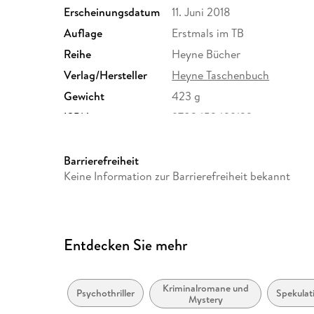
Erscheinungsdatum
11. Juni 2018
Auflage
Erstmals im TB
Reihe
Heyne Bücher
Verlag/Hersteller
Heyne Taschenbuch
Gewicht
423 g
ISBN
9783453439122
Barrierefreiheit
Keine Information zur Barrierefreiheit bekannt
Entdecken Sie mehr
Kriminalromane und
Psychothriller
Spekulati
Mystery