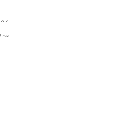
esler
43 mm
Random House Verlagsgruppe GmbH, Neumarkter
, 81673 München,
icherheit@penguinrandomhouse.de