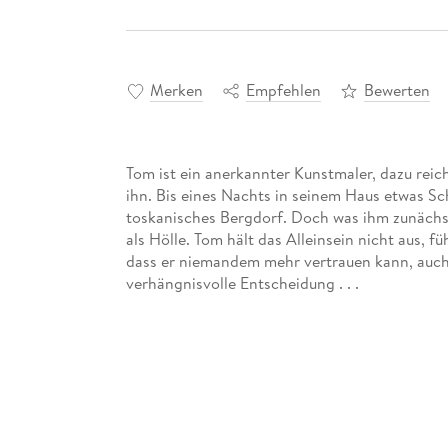
Merken
Empfehlen
Bewerten
Tom ist ein anerkannter Kunstmaler, dazu reich 
ihn. Bis eines Nachts in seinem Haus etwas Sch
toskanisches Bergdorf. Doch was ihm zunächst 
als Hölle. Tom hält das Alleinsein nicht aus, fü
dass er niemandem mehr vertrauen kann, auch se
verhängnisvolle Entscheidung . . .