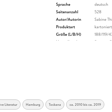
Sprache
deutsch
Seitenanzahl
528
Autor/Autorin
Sabine Thi
Produktart
kartoniert
Größe (L/B/H)
188/119/
Herstelleradresse
Penguin 
Straße 28
produkts
ve Literatur
Hamburg
Toskana
ca. 2010 bis ca. 2019