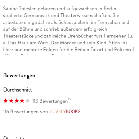
Sabine Thiesler, geboren und aufgewachsen in Berlin,
studierte Germanistik und Theaterwissenschaften. Sie
arbeitete einige Jahre als Schauspielerin im Fernsehen und
auf der Bühne und schrieb außerdem erfolgreich
Theaterstücke und zahlreiche Drehbücher fürs Fernsehen (u.
a. Das Haus am Watt, Der Mörder und sein Kind, Stich ins
Herz und mehrere Folgen für die Reihen Tatort und Polizeiruf
110). Ihr Debütroman »Der Kindersammler« war ein
sensationeller Erfolg, und auch all ihre weiteren Thriller
standen auf der Bestsellerliste.
Bewertungen
Durchschnitt
15
116 Bewertungen
116 Bewertungen
von
LovelyBooks