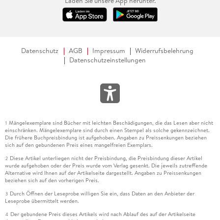
Laden Sie unsere App herunter.
Datenschutz
AGB
Impressum
Widerrufsbelehrung
Datenschutzeinstellungen
Mängelexemplare sind Bücher mit leichten Beschädigungen, die das Lesen aber nicht
1
einschränken. Mängelexemplare sind durch einen Stempel als solche gekennzeichnet.
Die frühere Buchpreisbindung ist aufgehoben. Angaben zu Preissenkungen beziehen
sich auf den gebundenen Preis eines mangelfreien Exemplars.
Diese Artikel unterliegen nicht der Preisbindung, die Preisbindung dieser Artikel
2
wurde aufgehoben oder der Preis wurde vom Verlag gesenkt. Die jeweils zutreffende
Alternative wird Ihnen auf der Artikelseite dargestellt. Angaben zu Preissenkungen
beziehen sich auf den vorherigen Preis.
Durch Öffnen der Leseprobe willigen Sie ein, dass Daten an den Anbieter der
3
Leseprobe übermittelt werden.
Der gebundene Preis dieses Artikels wird nach Ablauf des auf der Artikelseite
4