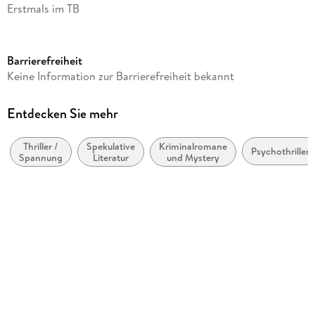
Erstmals im TB
Seitenanzahl
508
Barrierefreiheit
Autor/Autorin
Keine Information zur Barrierefreiheit bekannt
Sabine Thiesler
Verlag/Hersteller
Entdecken Sie mehr
Heyne Taschenbuch
Thriller /
Spekulative
Kriminalromane
Originalsprache
Psychothriller
Spannung
Literatur
und Mystery
deutsch
Produktart
kartoniert
Gewicht
422 g
Größe (L/B/H)
191/118/38 mm
ISBN