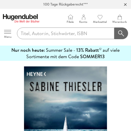
100 Tage Rückgaberecht***
Abholung in über 100 Filialen
Filiale
Konto
Merkzettel
Warenkorb
Hugendubel
Menu
Nur noch heute:
Summer Sale -
13% Rabatt
auf viele
12
mehr
Sortimente mit dem Code
SOMMER13
erfahren