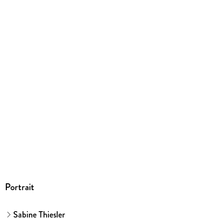
9783453419094
Herstelleradresse
Penguin Random House Verlagsgruppe GmbH, Neumarkter
Straße 28, 81673 München,
produktsicherheit@penguinrandomhouse.de
Portrait
Sabine Thiesler