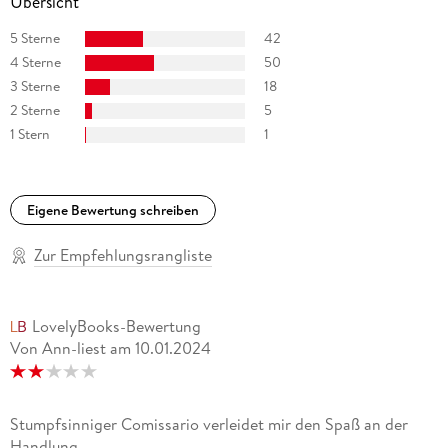
Übersicht
5 Sterne
42
4 Sterne
50
3 Sterne
18
2 Sterne
5
1 Stern
1
Eigene Bewertung schreiben
Zur Empfehlungsrangliste
LovelyBooks-Bewertung
Von Ann-liest
am
10.01.2024
Stumpfsinniger Comissario verleidet mir den Spaß an der
Handlung