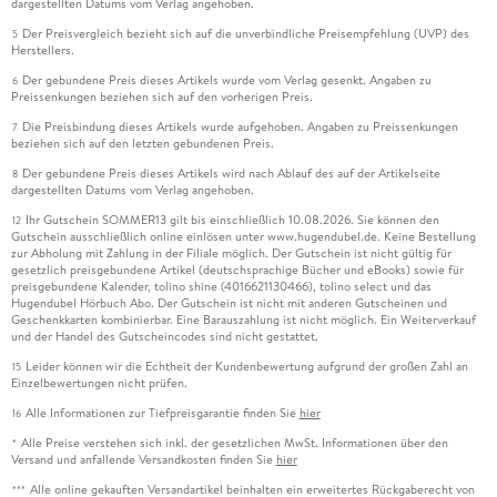
dargestellten Datums vom Verlag angehoben.
Der Preisvergleich bezieht sich auf die unverbindliche Preisempfehlung (UVP) des
5
Herstellers.
Der gebundene Preis dieses Artikels wurde vom Verlag gesenkt. Angaben zu
6
Preissenkungen beziehen sich auf den vorherigen Preis.
Die Preisbindung dieses Artikels wurde aufgehoben. Angaben zu Preissenkungen
7
beziehen sich auf den letzten gebundenen Preis.
Der gebundene Preis dieses Artikels wird nach Ablauf des auf der Artikelseite
8
dargestellten Datums vom Verlag angehoben.
Ihr Gutschein SOMMER13 gilt bis einschließlich 10.08.2026. Sie können den
12
Gutschein ausschließlich online einlösen unter www.hugendubel.de. Keine Bestellung
zur Abholung mit Zahlung in der Filiale möglich. Der Gutschein ist nicht gültig für
gesetzlich preisgebundene Artikel (deutschsprachige Bücher und eBooks) sowie für
preisgebundene Kalender, tolino shine (4016621130466), tolino select und das
Hugendubel Hörbuch Abo. Der Gutschein ist nicht mit anderen Gutscheinen und
Geschenkkarten kombinierbar. Eine Barauszahlung ist nicht möglich. Ein Weiterverkauf
und der Handel des Gutscheincodes sind nicht gestattet.
Leider können wir die Echtheit der Kundenbewertung aufgrund der großen Zahl an
15
Einzelbewertungen nicht prüfen.
Alle Informationen zur Tiefpreisgarantie finden Sie
hier
16
Alle Preise verstehen sich inkl. der gesetzlichen MwSt. Informationen über den
*
Versand und anfallende Versandkosten finden Sie
hier
Alle online gekauften Versandartikel beinhalten ein erweitertes Rückgaberecht von
***