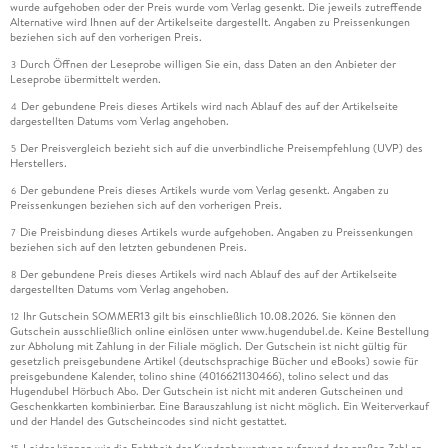
wurde aufgehoben oder der Preis wurde vom Verlag gesenkt. Die jeweils zutreffende
Alternative wird Ihnen auf der Artikelseite dargestellt. Angaben zu Preissenkungen
beziehen sich auf den vorherigen Preis.
Durch Öffnen der Leseprobe willigen Sie ein, dass Daten an den Anbieter der
3
Leseprobe übermittelt werden.
Der gebundene Preis dieses Artikels wird nach Ablauf des auf der Artikelseite
4
dargestellten Datums vom Verlag angehoben.
Der Preisvergleich bezieht sich auf die unverbindliche Preisempfehlung (UVP) des
5
Herstellers.
Der gebundene Preis dieses Artikels wurde vom Verlag gesenkt. Angaben zu
6
Preissenkungen beziehen sich auf den vorherigen Preis.
Die Preisbindung dieses Artikels wurde aufgehoben. Angaben zu Preissenkungen
7
beziehen sich auf den letzten gebundenen Preis.
Der gebundene Preis dieses Artikels wird nach Ablauf des auf der Artikelseite
8
dargestellten Datums vom Verlag angehoben.
Ihr Gutschein SOMMER13 gilt bis einschließlich 10.08.2026. Sie können den
12
Gutschein ausschließlich online einlösen unter www.hugendubel.de. Keine Bestellung
zur Abholung mit Zahlung in der Filiale möglich. Der Gutschein ist nicht gültig für
gesetzlich preisgebundene Artikel (deutschsprachige Bücher und eBooks) sowie für
preisgebundene Kalender, tolino shine (4016621130466), tolino select und das
Hugendubel Hörbuch Abo. Der Gutschein ist nicht mit anderen Gutscheinen und
Geschenkkarten kombinierbar. Eine Barauszahlung ist nicht möglich. Ein Weiterverkauf
und der Handel des Gutscheincodes sind nicht gestattet.
Leider können wir die Echtheit der Kundenbewertung aufgrund der großen Zahl an