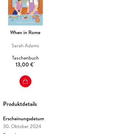
»Sarah Adams hat eine witzige, emotionale Liebesgeschichte
geschrieben, die ich bis ins kleinste Detail liebe. « SPIEGEL-
Bestsellerautorin B. K. Borison
When in Rome
Die Romane der Reihe sind unabhängig voneinander lesbar.
Sarah Adams
Taschenbuch
13,00 €
*
Produktdetails
Erscheinungsdatum
30. Oktober 2024