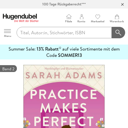
100 Tage Rückgaberecht***
Abholung in über 100 Filialen
Filiale
Konto
Merkzettel
Warenkorb
Hugendubel
Menu
Summer Sale:
13% Rabatt
auf viele Sortimente mit dem
12
mehr
Code
SOMMER13
erfahren
Band 2