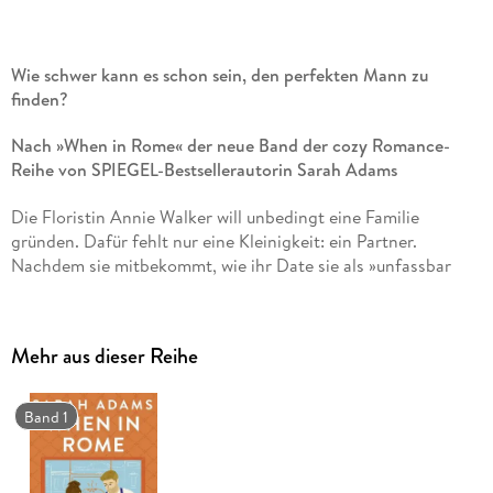
Wie schwer kann es schon sein, den perfekten Mann zu
finden?
Nach »When in Rome« der neue Band der cozy Romance-
Reihe von SPIEGEL-Bestsellerautorin Sarah Adams
Die Floristin Annie Walker will unbedingt eine Familie
gründen. Dafür fehlt nur eine Kleinigkeit: ein Partner.
Nachdem sie mitbekommt, wie ihr Date sie als »unfassbar
langweilig« bezeichnet, will Annie lernen, wie man flirtet. Sie
weiß auch schon genau, wer ihr das beibringen kann. Der
attraktive Will, der Bodyguard ihrer berühmten Schwägerin in
Mehr aus dieser Reihe
spe, ist zurück in Rome. Annie schafft es ihn zu überreden, ihr
Nachhilfe in Sachen Dating zu geben. Aber schon bald
beginnen die Grenzen zwischen Übung und Realität zu
Band 1
verschwimmen. Annie wünscht sich etwas Echtes mit Will,
der jedoch um jede ernsthafte Beziehung einen großen
Bogen macht . . .