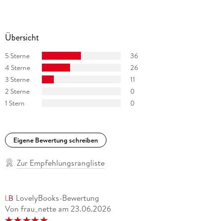
Übersetzerin aus dem Englischen und ist für zahlreiche
Verlage tätig. Neben der Arbeit an Texten interessiert sie sich
fürs Fotografieren, Laufen, Tanzen, Windsurfen, vegane
Übersicht
Ernährung und Meditation.
5 Sterne
36
4 Sterne
26
3 Sterne
11
2 Sterne
0
1 Stern
0
Eigene Bewertung schreiben
Zur Empfehlungsrangliste
LovelyBooks-Bewertung
Von frau_nette
am
23.06.2026