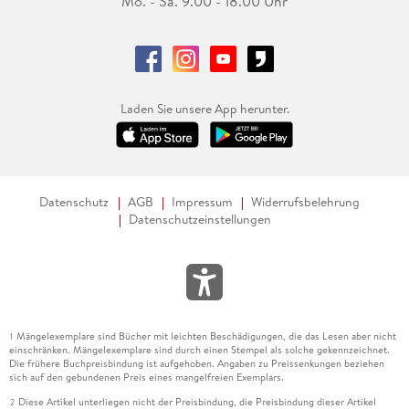
Mo. - Sa. 9.00 - 18.00 Uhr
Laden Sie unsere App herunter.
Datenschutz
AGB
Impressum
Widerrufsbelehrung
Datenschutzeinstellungen
Mängelexemplare sind Bücher mit leichten Beschädigungen, die das Lesen aber nicht
1
einschränken. Mängelexemplare sind durch einen Stempel als solche gekennzeichnet.
Die frühere Buchpreisbindung ist aufgehoben. Angaben zu Preissenkungen beziehen
sich auf den gebundenen Preis eines mangelfreien Exemplars.
Diese Artikel unterliegen nicht der Preisbindung, die Preisbindung dieser Artikel
2