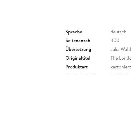
Sprache
deutsch
Seitenanzahl
400
Übersetzung
Julia Walt
Originaltitel
The Londo
Produktart
kartoniert
Größe (L/B/H)
186/124/
Herstelleradresse
Verlagsgr
Valentins