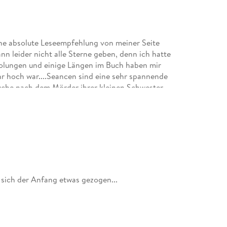
ine absolute Leseempfehlung von meiner Seite
ann leider nicht alle Sterne geben, denn ich hatte
holungen und einige Längen im Buch haben mir
r hoch war....Seancen sind eine sehr spannende
Suche nach dem Mörder ihrer kleinen Schwester.
 Mörder ist. Dabei lernt sie viele Menschen
 Wird sie auch die Ursache herausfinden, warum
d auch der Titel passt zur Geschichte!
 sich der Anfang etwas gezogen...