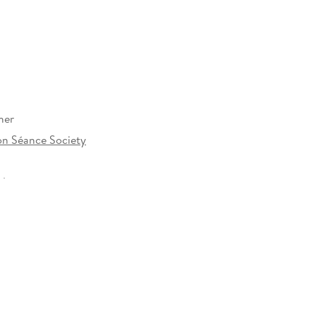
her
n Séance Society
34 mm
uppe HarperCollins Deutschland GmbH,
kamp 24, 20354 Hamburg, info@harpercollins.de