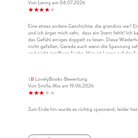
Von Lenny
am
04.07.2026
Eine etwas andere Geschichte, die grandios war! E
und ich ärger mich sehr, dass ein Stern fehlt! Ich k
das Gefühl einiges doppelt zu lesen. Diese Wieder
nicht gefallen. Gerade auch wenn die Spannung seh
und nicht greifbare Sache. Hier ist Lenna auf der 
Durch eine Seance möchte sie herausfinden, wer der
kennen und findet viel über ihre Schwester heraus.
ihre Schwester gestorben ist? Ein schönes Cover un
LovelyBooks-Bewertung
Von Smilla-Mia
am
19.06.2026
Zum Ende hin wurde es richtig spannend, leider hat