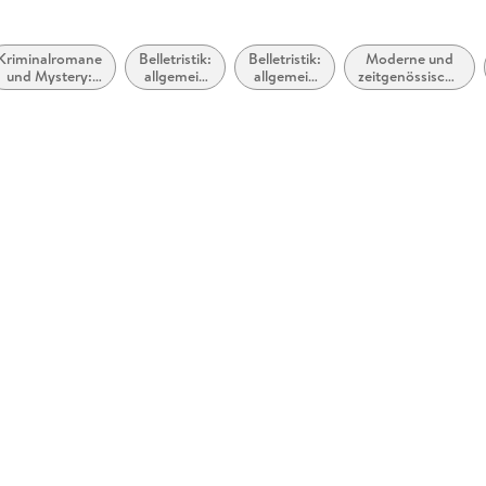
Kriminalromane
Belletristik:
Belletristik:
Moderne und
und Mystery:
allgemein
allgemein
zeitgenössische
weibliche
und
und
Belletristik:
Ermittler
literarisch
literarisch,
allgemein und
nicht nach
literarisch
Genre