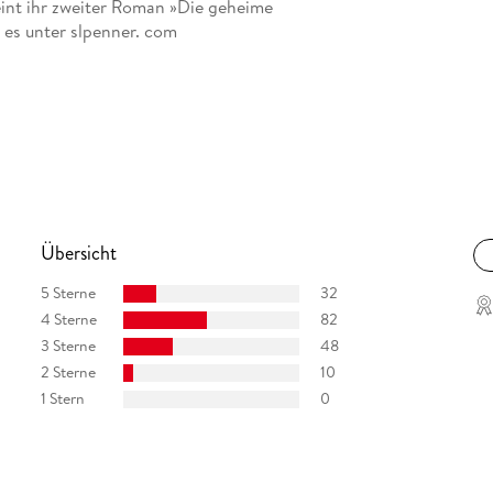
eint ihr zweiter Roman »Die geheime
 es unter slpenner. com
Übersicht
5 Sterne
32
4 Sterne
82
3 Sterne
48
2 Sterne
10
1 Stern
0