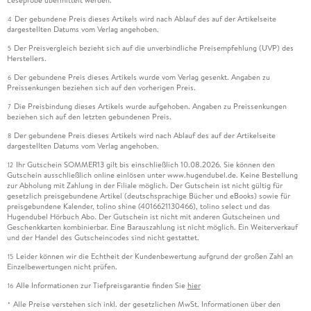
Der gebundene Preis dieses Artikels wird nach Ablauf des auf der Artikelseite
4
dargestellten Datums vom Verlag angehoben.
Der Preisvergleich bezieht sich auf die unverbindliche Preisempfehlung (UVP) des
5
Herstellers.
Der gebundene Preis dieses Artikels wurde vom Verlag gesenkt. Angaben zu
6
Preissenkungen beziehen sich auf den vorherigen Preis.
Die Preisbindung dieses Artikels wurde aufgehoben. Angaben zu Preissenkungen
7
beziehen sich auf den letzten gebundenen Preis.
Der gebundene Preis dieses Artikels wird nach Ablauf des auf der Artikelseite
8
dargestellten Datums vom Verlag angehoben.
Ihr Gutschein SOMMER13 gilt bis einschließlich 10.08.2026. Sie können den
12
Gutschein ausschließlich online einlösen unter www.hugendubel.de. Keine Bestellung
zur Abholung mit Zahlung in der Filiale möglich. Der Gutschein ist nicht gültig für
gesetzlich preisgebundene Artikel (deutschsprachige Bücher und eBooks) sowie für
preisgebundene Kalender, tolino shine (4016621130466), tolino select und das
Hugendubel Hörbuch Abo. Der Gutschein ist nicht mit anderen Gutscheinen und
Geschenkkarten kombinierbar. Eine Barauszahlung ist nicht möglich. Ein Weiterverkauf
und der Handel des Gutscheincodes sind nicht gestattet.
Leider können wir die Echtheit der Kundenbewertung aufgrund der großen Zahl an
15
Einzelbewertungen nicht prüfen.
Alle Informationen zur Tiefpreisgarantie finden Sie
hier
16
Alle Preise verstehen sich inkl. der gesetzlichen MwSt. Informationen über den
*