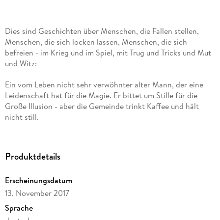
Dies sind Geschichten über Menschen, die Fallen stellen,
Menschen, die sich locken lassen, Menschen, die sich
befreien - im Krieg und im Spiel, mit Trug und Tricks und Mut
und Witz:
Ein vom Leben nicht sehr verwöhnter alter Mann, der eine
Leidenschaft hat für die Magie. Er bittet um Stille für die
Große Illusion - aber die Gemeinde trinkt Kaffee und hält
nicht still.
Ein Junge, der Bäume nur als Schrank super findet, sich im
Wald aber mit Hirschen anfreundet und eine Runde X-Box
Produktdetails
mit ihnen spielt.
Zwei Freunde, die mit Karacho und Geschick ihren
Erscheinungsdatum
Sehnsüchten hinterherjagen, quer durch Europa: einer
13. November 2017
christlichen Menschenrechtsaktivistin, einer syrischen
Sprache
Surrealistin, einem bedrohten Vogel.