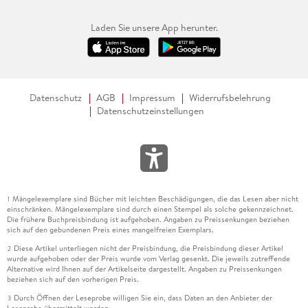
Laden Sie unsere App herunter.
Datenschutz
AGB
Impressum
Widerrufsbelehrung
Datenschutzeinstellungen
Mängelexemplare sind Bücher mit leichten Beschädigungen, die das Lesen aber nicht
1
einschränken. Mängelexemplare sind durch einen Stempel als solche gekennzeichnet.
Die frühere Buchpreisbindung ist aufgehoben. Angaben zu Preissenkungen beziehen
sich auf den gebundenen Preis eines mangelfreien Exemplars.
Diese Artikel unterliegen nicht der Preisbindung, die Preisbindung dieser Artikel
2
wurde aufgehoben oder der Preis wurde vom Verlag gesenkt. Die jeweils zutreffende
Alternative wird Ihnen auf der Artikelseite dargestellt. Angaben zu Preissenkungen
beziehen sich auf den vorherigen Preis.
Durch Öffnen der Leseprobe willigen Sie ein, dass Daten an den Anbieter der
3
Leseprobe übermittelt werden.