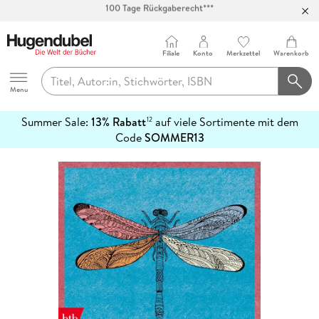
Abholung in über 100 Filialen
Filiale
Konto
Merkzettel
Warenkorb
Hugendubel
Menu
Summer Sale:
13% Rabatt
auf viele Sortimente mit dem
12
mehr
Code
SOMMER13
erfahren