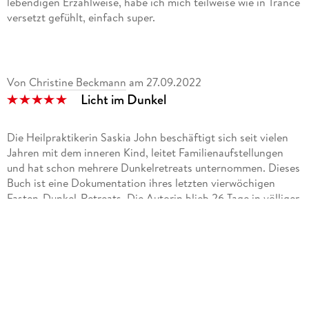
lebendigen Erzählweise, habe ich mich teilweise wie in Trance
versetzt gefühlt, einfach super.
Von
Christine Beckmann
am
27.09.2022
Licht im Dunkel
Die Heilpraktikerin Saskia John beschäftigt sich seit vielen
Jahren mit dem inneren Kind, leitet Familienaufstellungen
und hat schon mehrere Dunkelretreats unternommen. Dieses
Buch ist eine Dokumentation ihres letzten vierwöchigen
Fasten-Dunkel-Retreats. Die Autorin blieb 26 Tage in völliger
Dunkelheit, erhielt täglich für eine Stunde Besuch ihrer
hellsichtigen Betreuerin Gertrud und hatte noch dazu eine
57-köpfige Gruppe, die sich energetisch auf das Experiment
einstimmen wollte.
Für mich, die ich schon einige Meditationsretreats gemacht
habe und dabei eine Ahnung bekommen habe, was alles