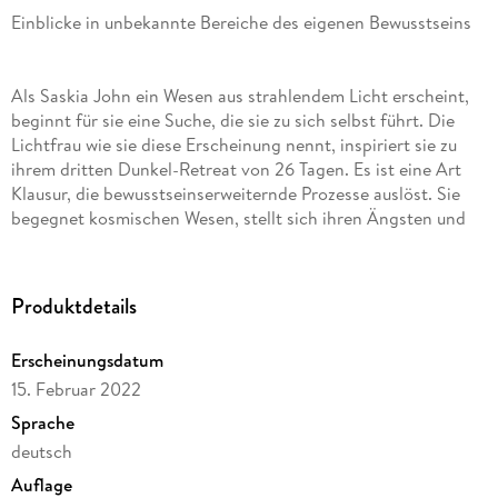
Einblicke in unbekannte Bereiche des eigenen Bewusstseins
Als Saskia John ein Wesen aus strahlendem Licht erscheint,
beginnt für sie eine Suche, die sie zu sich selbst führt. Die
Lichtfrau wie sie diese Erscheinung nennt, inspiriert sie zu
ihrem dritten Dunkel-Retreat von 26 Tagen. Es ist eine Art
Klausur, die bewusstseinserweiternde Prozesse auslöst. Sie
begegnet kosmischen Wesen, stellt sich ihren Ängsten und
erweckt die Heilerin in sich.
Im Spannungsfeld zwischen Todesangst und lichtvollem Sein
vollzieht sich eine geistige Geburt und ein tiefes Gefühl von
Produktdetails
Nachhause-Kommen.
Ein praxisbezogenes Buch für alle, die in die unbekannten
Erscheinungsdatum
Dimensionen des eigenen Seins tauchen möchten, um den
15. Februar 2022
eigenen Reifungs- und Wachstumsprozess zu forcieren
Sprache
deutsch
Auflage