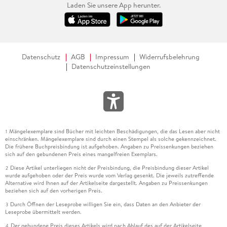
Laden Sie unsere App herunter.
Datenschutz
AGB
Impressum
Widerrufsbelehrung
Datenschutzeinstellungen
Mängelexemplare sind Bücher mit leichten Beschädigungen, die das Lesen aber nicht
1
einschränken. Mängelexemplare sind durch einen Stempel als solche gekennzeichnet.
Die frühere Buchpreisbindung ist aufgehoben. Angaben zu Preissenkungen beziehen
sich auf den gebundenen Preis eines mangelfreien Exemplars.
Diese Artikel unterliegen nicht der Preisbindung, die Preisbindung dieser Artikel
2
wurde aufgehoben oder der Preis wurde vom Verlag gesenkt. Die jeweils zutreffende
Alternative wird Ihnen auf der Artikelseite dargestellt. Angaben zu Preissenkungen
beziehen sich auf den vorherigen Preis.
Durch Öffnen der Leseprobe willigen Sie ein, dass Daten an den Anbieter der
3
Leseprobe übermittelt werden.
Der gebundene Preis dieses Artikels wird nach Ablauf des auf der Artikelseite
4