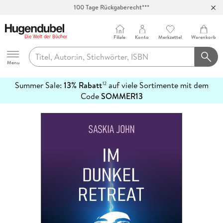
100 Tage Rückgaberecht***
Abholung in über 100 Filialen
Filiale
Konto
Merkzettel
Warenkorb
Hugendubel
Menu
Summer Sale:
13% Rabatt
auf viele Sortimente mit dem
12
mehr
Code
SOMMER13
erfahren