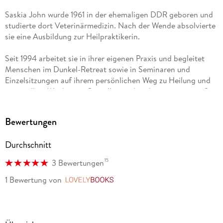
Saskia John wurde 1961 in der ehemaligen DDR geboren und
studierte dort Veterinärmedizin. Nach der Wende absolvierte
sie eine Ausbildung zur Heilpraktikerin.
Seit 1994 arbeitet sie in ihrer eigenen Praxis und begleitet
Menschen im Dunkel-Retreat sowie in Seminaren und
Einzelsitzungen auf ihrem persönlichen Weg zu Heilung und
spirituellem Wachstum. Sie selbst verbrachte insgesamt 62
Tage in absoluter Dunkelheit. Dies ist ihr zweites Buch.
Bewertungen
Durchschnitt
15
3 Bewertungen
1 Bewertung
von
LovelyBooks