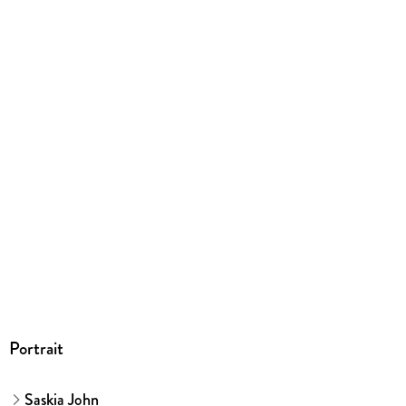
9783946959953
Herstelleradresse
Reichel Verlag, Kremser Str. 5, 93055 Regensburg, Marco
Reichel, mail@reichel-verlag.de
Portrait
Saskia John