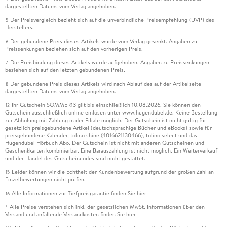
dargestellten Datums vom Verlag angehoben.
Der Preisvergleich bezieht sich auf die unverbindliche Preisempfehlung (UVP) des
5
Herstellers.
Der gebundene Preis dieses Artikels wurde vom Verlag gesenkt. Angaben zu
6
Preissenkungen beziehen sich auf den vorherigen Preis.
Die Preisbindung dieses Artikels wurde aufgehoben. Angaben zu Preissenkungen
7
beziehen sich auf den letzten gebundenen Preis.
Der gebundene Preis dieses Artikels wird nach Ablauf des auf der Artikelseite
8
dargestellten Datums vom Verlag angehoben.
Ihr Gutschein SOMMER13 gilt bis einschließlich 10.08.2026. Sie können den
12
Gutschein ausschließlich online einlösen unter www.hugendubel.de. Keine Bestellung
zur Abholung mit Zahlung in der Filiale möglich. Der Gutschein ist nicht gültig für
gesetzlich preisgebundene Artikel (deutschsprachige Bücher und eBooks) sowie für
preisgebundene Kalender, tolino shine (4016621130466), tolino select und das
Hugendubel Hörbuch Abo. Der Gutschein ist nicht mit anderen Gutscheinen und
Geschenkkarten kombinierbar. Eine Barauszahlung ist nicht möglich. Ein Weiterverkauf
und der Handel des Gutscheincodes sind nicht gestattet.
Leider können wir die Echtheit der Kundenbewertung aufgrund der großen Zahl an
15
Einzelbewertungen nicht prüfen.
Alle Informationen zur Tiefpreisgarantie finden Sie
hier
16
Alle Preise verstehen sich inkl. der gesetzlichen MwSt. Informationen über den
*
Versand und anfallende Versandkosten finden Sie
hier