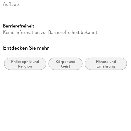
Auflage
Seitenanzahl
324
Barrierefreiheit
Autor/Autorin
Keine Information zur Barrierefreiheit bekannt
Saskia John
Verlag/Hersteller
Entdecken Sie mehr
Reichel Verlag
Philosophie und
Körper und
Fitness und
Produktart
Religion
Geist
Ernährung
kartoniert
Abbildungen
3 Skizzen
Gewicht
466 g
Größe (L/B/H)
208/145/23 mm
ISBN