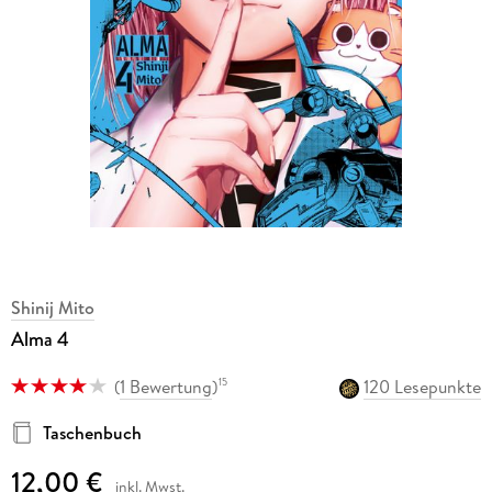
Shinij Mito
Alma 4
(
1 Bewertung
)
120 Lesepunkte
15
Taschenbuch
12,00 €
inkl. Mwst.