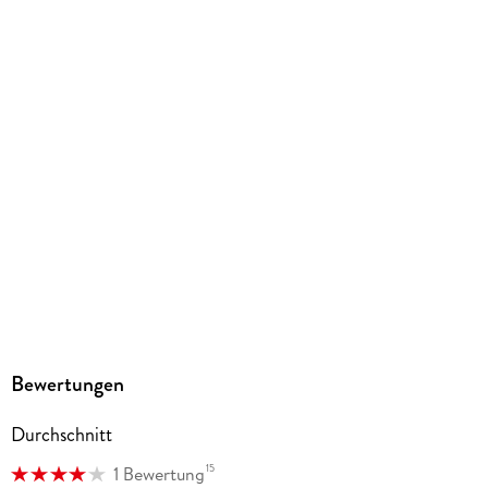
ISBN
9783757303457
Herstelleradresse
Penguin Random House Verlagsgruppe GmbH, Neumarkter
Straße 28, 81673 München,
produktsicherheit@penguinrandomhouse.de
Bewertungen
Durchschnitt
15
1 Bewertung