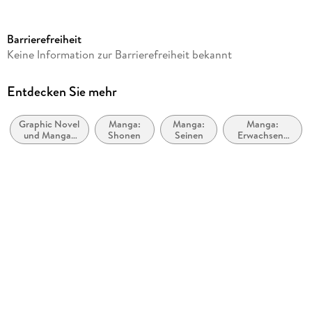
Reihe
Alma, 4
Barrierefreiheit
Autor/Autorin
Keine Information zur Barrierefreiheit bekannt
Shinij Mito
Übersetzung
Entdecken Sie mehr
Sascha Mandler
Graphic Novel
Manga:
Manga:
Manga:
Verlag/Hersteller
und Manga-
Shonen
Seinen
Erwachsene
Manga Cult
Kunst
(Erotik,
extreme
Originaltitel
Gewalt)
___
Originalsprache
japanisch
Gewicht
224 g
Größe (L/B/H)
208/138/19 mm