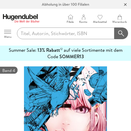
Abholung in über 100 Filialen
Filiale
Konto
Merkzettel
Warenkorb
Hugendubel
Menu
Summer Sale:
13% Rabatt
auf viele Sortimente mit dem
12
mehr
Code
SOMMER13
erfahren
Band 4