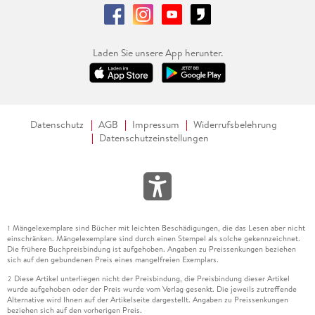
Laden Sie unsere App herunter.
Datenschutz
AGB
Impressum
Widerrufsbelehrung
Datenschutzeinstellungen
Mängelexemplare sind Bücher mit leichten Beschädigungen, die das Lesen aber nicht
1
einschränken. Mängelexemplare sind durch einen Stempel als solche gekennzeichnet.
Die frühere Buchpreisbindung ist aufgehoben. Angaben zu Preissenkungen beziehen
sich auf den gebundenen Preis eines mangelfreien Exemplars.
Diese Artikel unterliegen nicht der Preisbindung, die Preisbindung dieser Artikel
2
wurde aufgehoben oder der Preis wurde vom Verlag gesenkt. Die jeweils zutreffende
Alternative wird Ihnen auf der Artikelseite dargestellt. Angaben zu Preissenkungen
beziehen sich auf den vorherigen Preis.