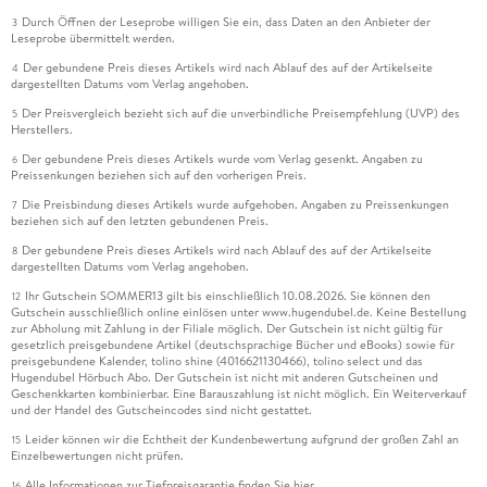
Durch Öffnen der Leseprobe willigen Sie ein, dass Daten an den Anbieter der
3
Leseprobe übermittelt werden.
Der gebundene Preis dieses Artikels wird nach Ablauf des auf der Artikelseite
4
dargestellten Datums vom Verlag angehoben.
Der Preisvergleich bezieht sich auf die unverbindliche Preisempfehlung (UVP) des
5
Herstellers.
Der gebundene Preis dieses Artikels wurde vom Verlag gesenkt. Angaben zu
6
Preissenkungen beziehen sich auf den vorherigen Preis.
Die Preisbindung dieses Artikels wurde aufgehoben. Angaben zu Preissenkungen
7
beziehen sich auf den letzten gebundenen Preis.
Der gebundene Preis dieses Artikels wird nach Ablauf des auf der Artikelseite
8
dargestellten Datums vom Verlag angehoben.
Ihr Gutschein SOMMER13 gilt bis einschließlich 10.08.2026. Sie können den
12
Gutschein ausschließlich online einlösen unter www.hugendubel.de. Keine Bestellung
zur Abholung mit Zahlung in der Filiale möglich. Der Gutschein ist nicht gültig für
gesetzlich preisgebundene Artikel (deutschsprachige Bücher und eBooks) sowie für
preisgebundene Kalender, tolino shine (4016621130466), tolino select und das
Hugendubel Hörbuch Abo. Der Gutschein ist nicht mit anderen Gutscheinen und
Geschenkkarten kombinierbar. Eine Barauszahlung ist nicht möglich. Ein Weiterverkauf
und der Handel des Gutscheincodes sind nicht gestattet.
Leider können wir die Echtheit der Kundenbewertung aufgrund der großen Zahl an
15
Einzelbewertungen nicht prüfen.
Alle Informationen zur Tiefpreisgarantie finden Sie
hier
16