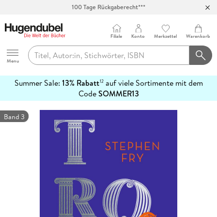
Abholung in über 100 Filialen
Filiale
Konto
Merkzettel
Warenkorb
Hugendubel
Menu
Summer Sale:
13% Rabatt
auf viele Sortimente mit dem
12
mehr
Code
SOMMER13
erfahren
Band 3