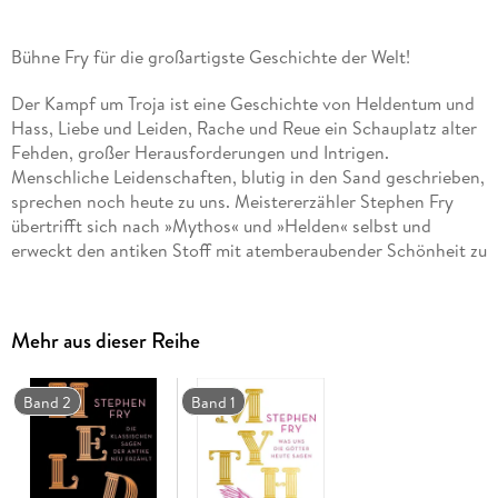
Bühne Fry für die großartigste Geschichte der Welt!
Der Kampf um Troja ist eine Geschichte von Heldentum und
Hass, Liebe und Leiden, Rache und Reue ein Schauplatz alter
Fehden, großer Herausforderungen und Intrigen.
Menschliche Leidenschaften, blutig in den Sand geschrieben,
sprechen noch heute zu uns. Meistererzähler Stephen Fry
übertrifft sich nach »Mythos« und »Helden« selbst und
erweckt den antiken Stoff mit atemberaubender Schönheit zu
neuem Leben zeitlos und modern zugleich.
»Eine unnachahmliche Neuerzählung der Belagerung von
Mehr aus dieser Reihe
Troja« THE OBSERVER
Band 2
Band 1