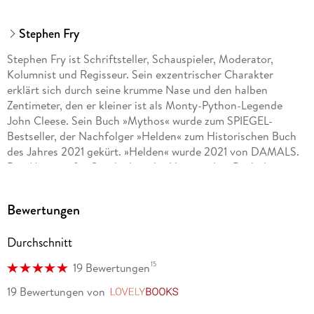
Stephen Fry
Stephen Fry ist Schriftsteller, Schauspieler, Moderator,
Kolumnist und Regisseur. Sein exzentrischer Charakter
erklärt sich durch seine krumme Nase und den halben
Zentimeter, den er kleiner ist als Monty-Python-Legende
John Cleese. Sein Buch »Mythos« wurde zum SPIEGEL-
Bestseller, der Nachfolger »Helden« zum Historischen Buch
des Jahres 2021 gekürt. »Helden« wurde 2021 von DAMALS.
Das Magazin für Geschichte als »Historisches Buch des
Jahres« ausgezeichnet.
Bewertungen
Bei Aufbau und im Aufbau Taschenbuch sind seine Romane
»Geschichte machen«, »Der Lügner«, »Das Nilpferd« und
Durchschnitt
»Der Sterne Tennisbälle« lieferbar, ebenso »Paperweight.
Literarische Snacks« lieferbar sowie »Mythos. Was uns die
15
19 Bewertungen
Götter heute sagen«, »Helden. Die klassischen Sagen der
Antike neu erzählt«, »Troja. Von Göttern und Menschen,
19 Bewertungen
von
LovelyBooks
Liebe und Hass« und »Odyssee. Von Abenteuern, Irrfahrten