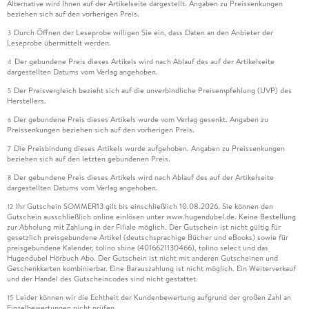
Alternative wird Ihnen auf der Artikelseite dargestellt. Angaben zu Preissenkungen
beziehen sich auf den vorherigen Preis.
Durch Öffnen der Leseprobe willigen Sie ein, dass Daten an den Anbieter der
3
Leseprobe übermittelt werden.
Der gebundene Preis dieses Artikels wird nach Ablauf des auf der Artikelseite
4
dargestellten Datums vom Verlag angehoben.
Der Preisvergleich bezieht sich auf die unverbindliche Preisempfehlung (UVP) des
5
Herstellers.
Der gebundene Preis dieses Artikels wurde vom Verlag gesenkt. Angaben zu
6
Preissenkungen beziehen sich auf den vorherigen Preis.
Die Preisbindung dieses Artikels wurde aufgehoben. Angaben zu Preissenkungen
7
beziehen sich auf den letzten gebundenen Preis.
Der gebundene Preis dieses Artikels wird nach Ablauf des auf der Artikelseite
8
dargestellten Datums vom Verlag angehoben.
Ihr Gutschein SOMMER13 gilt bis einschließlich 10.08.2026. Sie können den
12
Gutschein ausschließlich online einlösen unter www.hugendubel.de. Keine Bestellung
zur Abholung mit Zahlung in der Filiale möglich. Der Gutschein ist nicht gültig für
gesetzlich preisgebundene Artikel (deutschsprachige Bücher und eBooks) sowie für
preisgebundene Kalender, tolino shine (4016621130466), tolino select und das
Hugendubel Hörbuch Abo. Der Gutschein ist nicht mit anderen Gutscheinen und
Geschenkkarten kombinierbar. Eine Barauszahlung ist nicht möglich. Ein Weiterverkauf
und der Handel des Gutscheincodes sind nicht gestattet.
Leider können wir die Echtheit der Kundenbewertung aufgrund der großen Zahl an
15
Einzelbewertungen nicht prüfen.