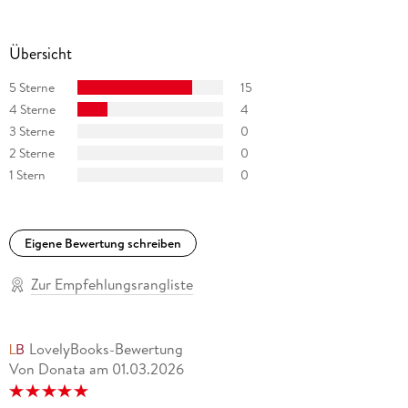
und Heimkehr«.
Übersicht
Matthias Frings, 1953 in Aachen geboren, war Journalist und
Fernsehmoderator und lebt als Schriftsteller in Berlin. Er
5 Sterne
15
studierte Anglistik, Germanistik und Linguistik und übertrug
4 Sterne
4
u. a. Stephen Fry, Kate White sowie David MacNeal ins
3 Sterne
0
Deutsche.
2 Sterne
0
1 Stern
0
Eigene Bewertung schreiben
Zur Empfehlungsrangliste
LovelyBooks-Bewertung
Von Donata
am
01.03.2026