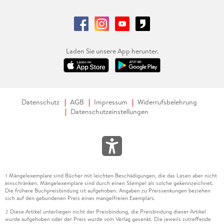
Laden Sie unsere App herunter.
Datenschutz
AGB
Impressum
Widerrufsbelehrung
Datenschutzeinstellungen
Mängelexemplare sind Bücher mit leichten Beschädigungen, die das Lesen aber nicht
1
einschränken. Mängelexemplare sind durch einen Stempel als solche gekennzeichnet.
Die frühere Buchpreisbindung ist aufgehoben. Angaben zu Preissenkungen beziehen
sich auf den gebundenen Preis eines mangelfreien Exemplars.
Diese Artikel unterliegen nicht der Preisbindung, die Preisbindung dieser Artikel
2
wurde aufgehoben oder der Preis wurde vom Verlag gesenkt. Die jeweils zutreffende