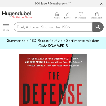
100 Tage Rückgaberecht***
Abholung in über 100 Filialen
Filiale
Konto
Merkzettel
Warenkorb
Hugendubel
Menu
Summer Sale:
13% Rabatt
auf viele Sortimente mit dem
12
mehr
Code
SOMMER13
erfahren