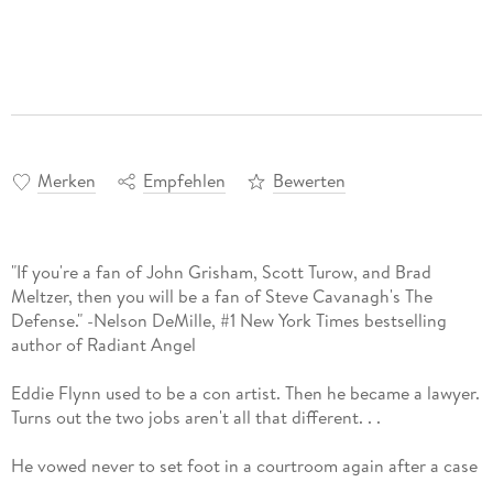
Merken
Empfehlen
Bewerten
"If you're a fan of John Grisham, Scott Turow, and Brad
Meltzer, then you will be a fan of Steve Cavanagh's The
Defense." -Nelson DeMille, #1 New York Times bestselling
author of Radiant Angel
Eddie Flynn used to be a con artist. Then he became a lawyer.
Turns out the two jobs aren't all that different. . .
He vowed never to set foot in a courtroom again after a case
gone disastrously wrong. But today Eddie doesn't have a