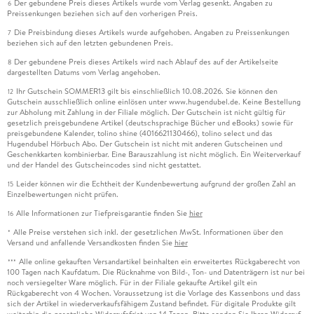
Der gebundene Preis dieses Artikels wurde vom Verlag gesenkt. Angaben zu
6
Preissenkungen beziehen sich auf den vorherigen Preis.
Die Preisbindung dieses Artikels wurde aufgehoben. Angaben zu Preissenkungen
7
beziehen sich auf den letzten gebundenen Preis.
Der gebundene Preis dieses Artikels wird nach Ablauf des auf der Artikelseite
8
dargestellten Datums vom Verlag angehoben.
Ihr Gutschein SOMMER13 gilt bis einschließlich 10.08.2026. Sie können den
12
Gutschein ausschließlich online einlösen unter www.hugendubel.de. Keine Bestellung
zur Abholung mit Zahlung in der Filiale möglich. Der Gutschein ist nicht gültig für
gesetzlich preisgebundene Artikel (deutschsprachige Bücher und eBooks) sowie für
preisgebundene Kalender, tolino shine (4016621130466), tolino select und das
Hugendubel Hörbuch Abo. Der Gutschein ist nicht mit anderen Gutscheinen und
Geschenkkarten kombinierbar. Eine Barauszahlung ist nicht möglich. Ein Weiterverkauf
und der Handel des Gutscheincodes sind nicht gestattet.
Leider können wir die Echtheit der Kundenbewertung aufgrund der großen Zahl an
15
Einzelbewertungen nicht prüfen.
Alle Informationen zur Tiefpreisgarantie finden Sie
hier
16
Alle Preise verstehen sich inkl. der gesetzlichen MwSt. Informationen über den
*
Versand und anfallende Versandkosten finden Sie
hier
Alle online gekauften Versandartikel beinhalten ein erweitertes Rückgaberecht von
***
100 Tagen nach Kaufdatum. Die Rücknahme von Bild-, Ton- und Datenträgern ist nur bei
noch versiegelter Ware möglich. Für in der Filiale gekaufte Artikel gilt ein
Rückgaberecht von 4 Wochen. Voraussetzung ist die Vorlage des Kassenbons und dass
sich der Artikel in wiederverkaufsfähigem Zustand befindet. Für digitale Produkte gilt