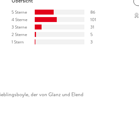
Übersicht
5 Sterne
86
4 Sterne
101
 Gegenkultur der sechziger Jahre. . . Nicht Pop,
3 Sterne
31
 Hintersinn."
2 Sterne
5
. 03
1 Stern
3
t die sprachlichen Möglichkeiten, die die
ch aus."
 Lieblingsboyle, der von Glanz und Elend
oyle gesagt. Aberwitzig ist seine Geschichte vom