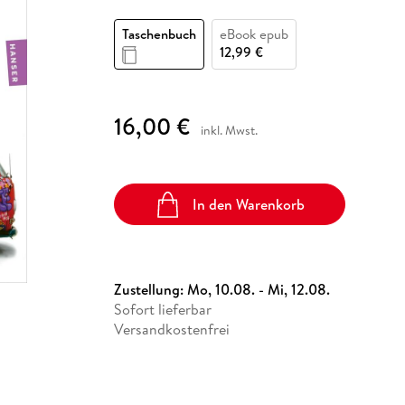
Fremdsprachige Bücher
n Lernhilfen
 Jugendbücher
eiber
Hörbuch Downloads im Bundle
cher
 Vergleich
 Puzzlezubehör
Lernen
New Adult
STABILO
Taschenbücher
Taschenbuch
eBook epub
hilfen
hriller
 Backen
er
lender
Ratgeber
12,99 €
op
hriller
Romance
Sachbücher
16,00 €
precher:innen
inkl. Mwst.
Science Fiction
Fremdsprachige Bücher
In den Warenkorb
Zustellung:
Mo, 10.08. - Mi, 12.08.
Sofort lieferbar
Versandkostenfrei