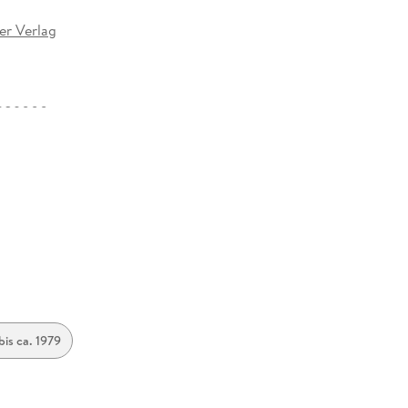
er Verlag
289000
bis ca. 1979