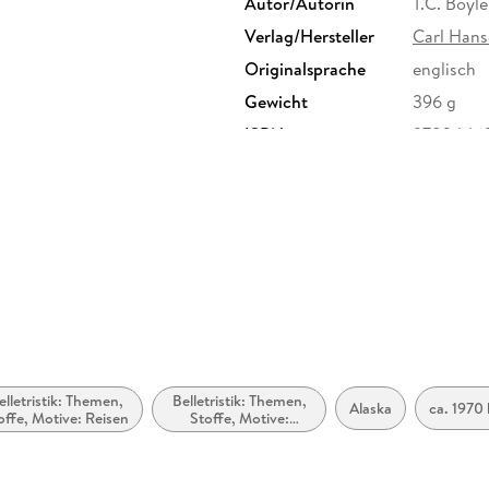
Autor/Autorin
T.C. Boyle
Verlag/Hersteller
Carl Hans
Originalsprache
englisch
Gewicht
396 g
ISBN
9783446
o.KG, Vilshofener Straße 10,
r.de
elletristik: Themen,
Belletristik: Themen,
Alaska
ca. 1970 
offe, Motive: Reisen
Stoffe, Motive:
Soziales