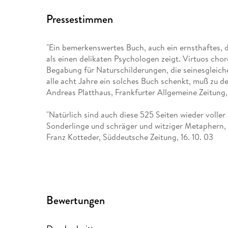
Pressestimmen
"Ein bemerkenswertes Buch, auch ein ernsthaftes, da
als einen delikaten Psychologen zeigt. Virtuos ch
Begabung für Naturschilderungen, die seinesgleichen 
alle acht Jahre ein solches Buch schenkt, muß zu d
Andreas Platthaus, Frankfurter Allgemeine Zeitung,
"Natürlich sind auch diese 525 Seiten wieder voller 
Sonderlinge und schräger und witziger Metaphern, fü
Franz Kotteder, Süddeutsche Zeitung, 16. 10. 03
"Ein "Lieblingsbuch" zielt meist direkt ins Herz. Ma
City" ist das nicht anders. Und doch: ganz anders. 
Ein atemberaubend spannender Abenteuerroman."
Wolfgang Herles, Die Welt
Bewertungen
"Ein praller Abenteuerroman samt Gesellschaftsutopi
gerichtet, das andere auf die Realität. Er könnte d