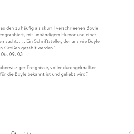
s den zu häufig als skurril verschrieenen Boyle
oreographiert, mit unbändigem Humor und einer
sucht. . . . Ein Schriftsteller, der uns wie Boyle
en Großen gezählt werden."
 06. 09. 03
aberwitziger Ereignisse, voller durchgeknallter
r die Boyle bekannt ist und geliebt wird."
n liebt und leidet mit seinen Helden. Bei "Drop
Dieser Roman aktiviert zugleich den Verstand. . .
e . . . Das eine Auge hat Boyle auf die Utopie
abei ins Schielen geraten und vorbeischießen.