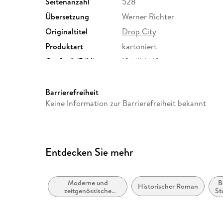
Seitenanzahl
528
Übersetzung
Werner Richter
Originaltitel
Drop City
Produktart
kartoniert
Größe (L/B/H)
186/114/40 mm
Herstelleradresse
Carl Hanser Verlag GmbH & C
81679 München, info@hanse
Barrierefreiheit
Keine Information zur Barrierefreiheit bekannt
Entdecken Sie mehr
Moderne und
B
Historischer Roman
zeitgenössische
St
Belletristik: allgemein
und literarisch