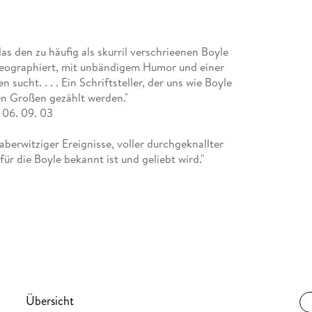
s den zu häufig als skurril verschrieenen Boyle
oreographiert, mit unbändigem Humor und einer
sucht. . . . Ein Schriftsteller, der uns wie Boyle
en Großen gezählt werden."
 06. 09. 03
aberwitziger Ereignisse, voller durchgeknallter
r die Boyle bekannt ist und geliebt wird."
n liebt und leidet mit seinen Helden. Bei "Drop
Dieser Roman aktiviert zugleich den Verstand. . .
e . . . Das eine Auge hat Boyle auf die Utopie
abei ins Schielen geraten und vorbeischießen.
Übersicht