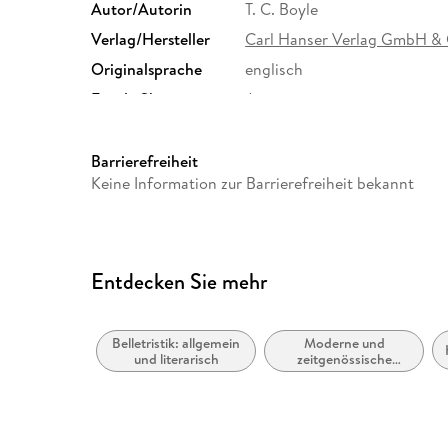
Autor/Autorin
T. C. Boyle
Verlag/Hersteller
Carl Hanser Verlag GmbH &
Originalsprache
englisch
Family Sharing
Ja
Dateiformat
EPUB
Barrierefreiheit
Keine Information zur Barrierefreiheit bekannt
Entdecken Sie mehr
Belletristik: allgemein
Moderne und
und literarisch
zeitgenössische
Belletristik: allgemein
und literarisch