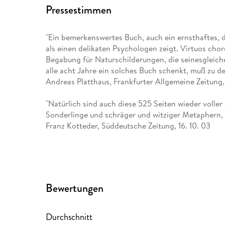
Pressestimmen
"Ein bemerkenswertes Buch, auch ein ernsthaftes, da
als einen delikaten Psychologen zeigt. Virtuos ch
Begabung für Naturschilderungen, die seinesgleichen 
alle acht Jahre ein solches Buch schenkt, muß zu d
Andreas Platthaus, Frankfurter Allgemeine Zeitung,
"Natürlich sind auch diese 525 Seiten wieder voller 
Sonderlinge und schräger und witziger Metaphern, fü
Franz Kotteder, Süddeutsche Zeitung, 16. 10. 03
"Ein "Lieblingsbuch" zielt meist direkt ins Herz. Ma
City" ist das nicht anders. Und doch: ganz anders. 
Ein atemberaubend spannender Abenteuerroman."
Wolfgang Herles, Die Welt
Bewertungen
"Ein praller Abenteuerroman samt Gesellschaftsutopi
gerichtet, das andere auf die Realität. Er könnte d
Durchschnitt