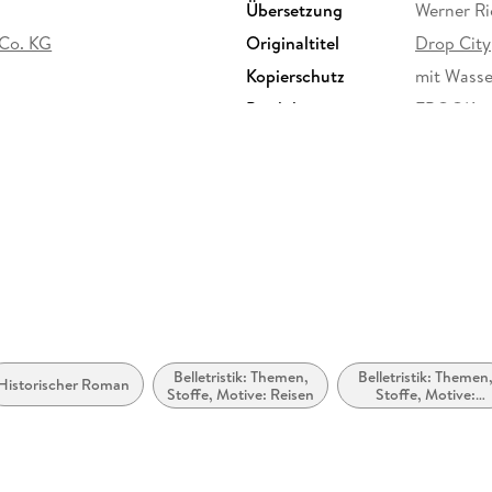
Übersetzung
Werner Ri
 Co. KG
Originaltitel
Drop City
Kopierschutz
mit Wasse
Produktart
EBOOK
ISBN
9783446
Belletristik: Themen,
Belletristik: Themen
Historischer Roman
Stoffe, Motive: Reisen
Stoffe, Motive:
Soziales