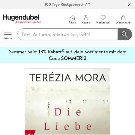
100 Tage Rückgaberecht***
Abholung in über 100 Filialen
Filiale
Konto
Merkzettel
Warenkorb
Hugendubel
Menu
Summer Sale:
13% Rabatt
auf viele Sortimente mit dem
12
mehr
Code
SOMMER13
erfahren