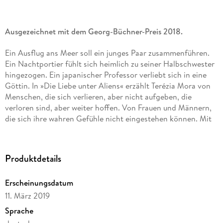
Ausgezeichnet mit dem Georg-Büchner-Preis 2018.
Ein Ausflug ans Meer soll ein junges Paar zusammenführen.
Ein Nachtportier fühlt sich heimlich zu seiner Halbschwester
hingezogen. Ein japanischer Professor verliebt sich in eine
Göttin. In »Die Liebe unter Aliens« erzählt Terézia Mora von
Menschen, die sich verlieren, aber nicht aufgeben, die
verloren sind, aber weiter hoffen. Von Frauen und Männern,
die sich ihre wahren Gefühle nicht eingestehen können. Mit
präziser Nüchternheit spürt Terézia Mora in jeder der zehn
Geschichten Empfindungen nach, für die es keinen Auslass zu
geben scheint, und erforscht die bisweilen tragikomische
Produktdetails
Sehnsucht nach Freundschaft, Liebe und Glück.
Erscheinungsdatum
11. März 2019
Sprache