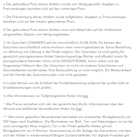
Der gebundene Preis dieses Artikels wurde vom Verlag gesenkt. Angaben zu
6
Preissenkungen beziehen sich auf den vorherigen Preis.
Die Preisbindung dieses Artikels wurde aufgehoben. Angaben zu Preissenkungen
7
beziehen sich auf den letzten gebundenen Preis.
Der gebundene Preis dieses Artikels wird nach Ablauf des auf der Artikelseite
8
dargestellten Datums vom Verlag angehoben.
Ihr Gutschein SOMMER13 gilt bis einschließlich 10.08.2026. Sie können den
12
Gutschein ausschließlich online einlösen unter www.hugendubel.de. Keine Bestellung
zur Abholung mit Zahlung in der Filiale möglich. Der Gutschein ist nicht gültig für
gesetzlich preisgebundene Artikel (deutschsprachige Bücher und eBooks) sowie für
preisgebundene Kalender, tolino shine (4016621130466), tolino select und das
Hugendubel Hörbuch Abo. Der Gutschein ist nicht mit anderen Gutscheinen und
Geschenkkarten kombinierbar. Eine Barauszahlung ist nicht möglich. Ein Weiterverkauf
und der Handel des Gutscheincodes sind nicht gestattet.
Leider können wir die Echtheit der Kundenbewertung aufgrund der großen Zahl an
15
Einzelbewertungen nicht prüfen.
Alle Informationen zur Tiefpreisgarantie finden Sie
hier
16
Alle Preise verstehen sich inkl. der gesetzlichen MwSt. Informationen über den
*
Versand und anfallende Versandkosten finden Sie
hier
Alle online gekauften Versandartikel beinhalten ein erweitertes Rückgaberecht von
***
100 Tagen nach Kaufdatum. Die Rücknahme von Bild-, Ton- und Datenträgern ist nur bei
noch versiegelter Ware möglich. Für in der Filiale gekaufte Artikel gilt ein
Rückgaberecht von 4 Wochen. Voraussetzung ist die Vorlage des Kassenbons und dass
sich der Artikel in wiederverkaufsfähigem Zustand befindet. Für digitale Produkte gilt