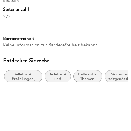
deutsch
Seitenanzahl
272
Reihe
btb
Barrierefreiheit
Autor/Autorin
Keine Information zur Barrierefreiheit bekannt
Terézia Mora
Verlag/Hersteller
Entdecken Sie mehr
btb Taschenbuch
Belletristik:
Belletristik
Belletristik:
Moderne u
Produktart
Erzählungen,
und
Themen,
zeitgenössis
kartoniert
Kurzgeschichten,
verwandte
Stoffe,
Belletristik
Short Stories
Gebiete
Motive:
allgemein u
Abbildungen
Seelenleben
literarisch
SW-Abb.
Gewicht
251 g
Größe (L/B/H)