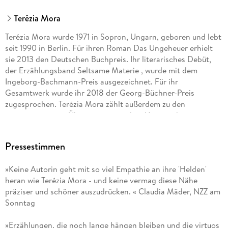
Terézia Mora
Terézia Mora wurde 1971 in Sopron, Ungarn, geboren und lebt
seit 1990 in Berlin. Für ihren Roman Das Ungeheuer erhielt
sie 2013 den Deutschen Buchpreis. Ihr literarisches Debüt,
der Erzählungsband Seltsame Materie , wurde mit dem
Ingeborg-Bachmann-Preis ausgezeichnet. Für ihr
Gesamtwerk wurde ihr 2018 der Georg-Büchner-Preis
zugesprochen. Terézia Mora zählt außerdem zu den
renommiertesten Übersetzern aus dem Ungarischen.
Pressestimmen
»Keine Autorin geht mit so viel Empathie an ihre 'Helden'
heran wie Terézia Mora - und keine vermag diese Nähe
präziser und schöner auszudrücken. « Claudia Mäder, NZZ am
Sonntag
»Erzählungen, die noch lange hängen bleiben und die virtuos