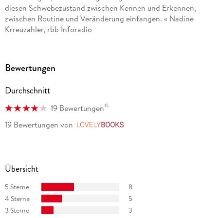
diesen Schwebezustand zwischen Kennen und Erkennen,
zwischen Routine und Veränderung einfangen. « Nadine
Krreuzahler, rbb Inforadio
»In den Geschichten Terézia Moras werden die Zwischentöne
der Welt hörbar. « Ulrich Rüdenauer, Der Tagesspiegel
Bewertungen
»Ganz offensichtlich weiß Terézia Mora, welche Anstrengung
Durchschnitt
es bedeutet, im Leben die Balance zu halten und nicht ins
Trudeln zu kommen. « Der Spiegel, Claudia Voigt
15
19 Bewertungen
19 Bewertungen
von
LovelyBooks
Übersicht
5 Sterne
8
4 Sterne
5
3 Sterne
3