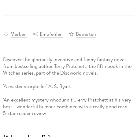
Merken
Empfehlen
Bewerten
Discover the gloriously inventive and funny fantasy novel
from bestselling author Terry Pratchett, the fifth book in the
Witches series, part of the Discworld novels.
'A master storyteller' A. S. Byatt
'An excellent mystery whodunnit...Terry Pratchett at his very
best - wonderful humour combined with a really good read'
5-star reader review
'There's a kind of magic in masks. Masks conceal one face,
but they reveal another. The one that only comes out in