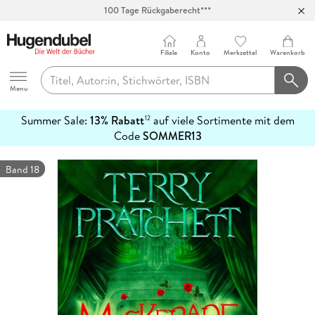
100 Tage Rückgaberecht***
Abholung in über 100 Filialen
Filiale
Konto
Merkzettel
Warenkorb
Hugendubel
Menu
Summer Sale:
13% Rabatt
auf viele Sortimente mit dem
12
mehr
Code
SOMMER13
erfahren
Band 18