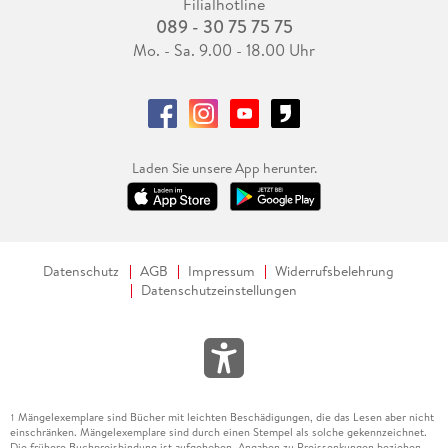
Filialhotline
089 - 30 75 75 75
Mo. - Sa. 9.00 - 18.00 Uhr
Laden Sie unsere App herunter.
Datenschutz
AGB
Impressum
Widerrufsbelehrung
Datenschutzeinstellungen
Mängelexemplare sind Bücher mit leichten Beschädigungen, die das Lesen aber nicht
1
einschränken. Mängelexemplare sind durch einen Stempel als solche gekennzeichnet.
Die frühere Buchpreisbindung ist aufgehoben. Angaben zu Preissenkungen beziehen