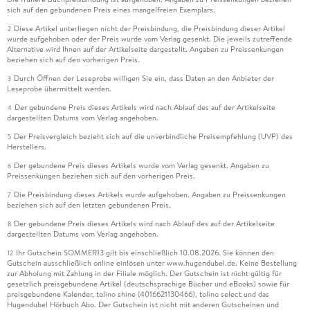
sich auf den gebundenen Preis eines mangelfreien Exemplars.
Diese Artikel unterliegen nicht der Preisbindung, die Preisbindung dieser Artikel
2
wurde aufgehoben oder der Preis wurde vom Verlag gesenkt. Die jeweils zutreffende
Alternative wird Ihnen auf der Artikelseite dargestellt. Angaben zu Preissenkungen
beziehen sich auf den vorherigen Preis.
Durch Öffnen der Leseprobe willigen Sie ein, dass Daten an den Anbieter der
3
Leseprobe übermittelt werden.
Der gebundene Preis dieses Artikels wird nach Ablauf des auf der Artikelseite
4
dargestellten Datums vom Verlag angehoben.
Der Preisvergleich bezieht sich auf die unverbindliche Preisempfehlung (UVP) des
5
Herstellers.
Der gebundene Preis dieses Artikels wurde vom Verlag gesenkt. Angaben zu
6
Preissenkungen beziehen sich auf den vorherigen Preis.
Die Preisbindung dieses Artikels wurde aufgehoben. Angaben zu Preissenkungen
7
beziehen sich auf den letzten gebundenen Preis.
Der gebundene Preis dieses Artikels wird nach Ablauf des auf der Artikelseite
8
dargestellten Datums vom Verlag angehoben.
Ihr Gutschein SOMMER13 gilt bis einschließlich 10.08.2026. Sie können den
12
Gutschein ausschließlich online einlösen unter www.hugendubel.de. Keine Bestellung
zur Abholung mit Zahlung in der Filiale möglich. Der Gutschein ist nicht gültig für
gesetzlich preisgebundene Artikel (deutschsprachige Bücher und eBooks) sowie für
preisgebundene Kalender, tolino shine (4016621130466), tolino select und das
Hugendubel Hörbuch Abo. Der Gutschein ist nicht mit anderen Gutscheinen und