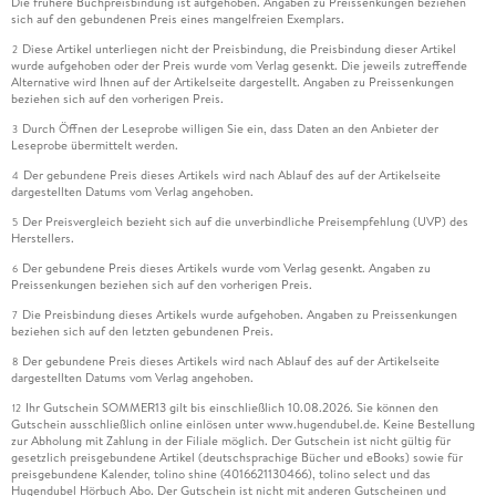
Die frühere Buchpreisbindung ist aufgehoben. Angaben zu Preissenkungen beziehen
sich auf den gebundenen Preis eines mangelfreien Exemplars.
Diese Artikel unterliegen nicht der Preisbindung, die Preisbindung dieser Artikel
2
wurde aufgehoben oder der Preis wurde vom Verlag gesenkt. Die jeweils zutreffende
Alternative wird Ihnen auf der Artikelseite dargestellt. Angaben zu Preissenkungen
beziehen sich auf den vorherigen Preis.
Durch Öffnen der Leseprobe willigen Sie ein, dass Daten an den Anbieter der
3
Leseprobe übermittelt werden.
Der gebundene Preis dieses Artikels wird nach Ablauf des auf der Artikelseite
4
dargestellten Datums vom Verlag angehoben.
Der Preisvergleich bezieht sich auf die unverbindliche Preisempfehlung (UVP) des
5
Herstellers.
Der gebundene Preis dieses Artikels wurde vom Verlag gesenkt. Angaben zu
6
Preissenkungen beziehen sich auf den vorherigen Preis.
Die Preisbindung dieses Artikels wurde aufgehoben. Angaben zu Preissenkungen
7
beziehen sich auf den letzten gebundenen Preis.
Der gebundene Preis dieses Artikels wird nach Ablauf des auf der Artikelseite
8
dargestellten Datums vom Verlag angehoben.
Ihr Gutschein SOMMER13 gilt bis einschließlich 10.08.2026. Sie können den
12
Gutschein ausschließlich online einlösen unter www.hugendubel.de. Keine Bestellung
zur Abholung mit Zahlung in der Filiale möglich. Der Gutschein ist nicht gültig für
gesetzlich preisgebundene Artikel (deutschsprachige Bücher und eBooks) sowie für
preisgebundene Kalender, tolino shine (4016621130466), tolino select und das
Hugendubel Hörbuch Abo. Der Gutschein ist nicht mit anderen Gutscheinen und