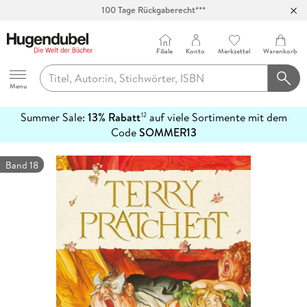
Abholung in über 100 Filialen
Filiale
Konto
Merkzettel
Warenkorb
Hugendubel
Menu
Summer Sale:
13% Rabatt
auf viele Sortimente mit dem
12
mehr
Code
SOMMER13
erfahren
Band 18