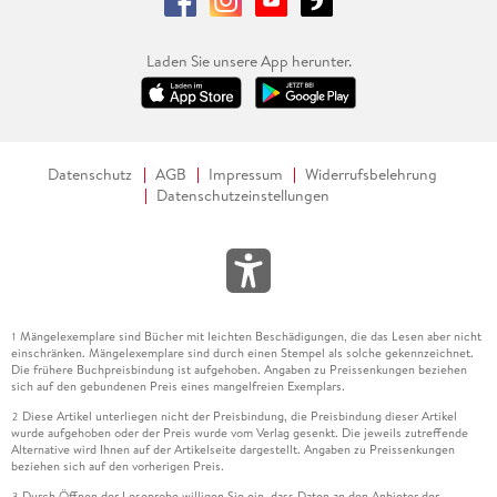
Laden Sie unsere App herunter.
Datenschutz
AGB
Impressum
Widerrufsbelehrung
Datenschutzeinstellungen
Mängelexemplare sind Bücher mit leichten Beschädigungen, die das Lesen aber nicht
1
einschränken. Mängelexemplare sind durch einen Stempel als solche gekennzeichnet.
Die frühere Buchpreisbindung ist aufgehoben. Angaben zu Preissenkungen beziehen
sich auf den gebundenen Preis eines mangelfreien Exemplars.
Diese Artikel unterliegen nicht der Preisbindung, die Preisbindung dieser Artikel
2
wurde aufgehoben oder der Preis wurde vom Verlag gesenkt. Die jeweils zutreffende
Alternative wird Ihnen auf der Artikelseite dargestellt. Angaben zu Preissenkungen
beziehen sich auf den vorherigen Preis.
Durch Öffnen der Leseprobe willigen Sie ein, dass Daten an den Anbieter der
3