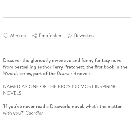
Merken
Empfehlen
Bewerten
Discover the gloriously inventive and funny fantasy novel
from bestselling author Terry Pratchett, the first book in the
Wizards
series, part of the
Discworld
novels.
NAMED AS ONE OF THE BBC'S 100 MOST INSPIRING
NOVELS
'If you've never read a Discworld novel, what's the matter
with you?'
Guardian
'
The best fantasy writer ever
' 5-star reader review