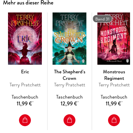
Mehr aus dieser Reihe
'It was octarine, the colour of magic. It was alive and glowing and
vibrant and it was the undisputed pigment of the imagination . . .'
Band 31
Somewhere between thought and reality exists the
Discworld, a magical world not totally unlike our own.
Except for the fact that it travels through space on the
shoulders of four giant elephants who in turn stand on the
shell of an astronomically huge star turtle, of course.
Rincewind is the world's worst wizard who has just been
Eric
The Shepherd's
Monstrous
handed a very important job: to look after the world's first
Crown
Regiment
tourist, upon whose survival rests the peace and prosperity
Terry Pratchett
Terry Pratchett
Terry Pratchett
of the land. Unfortunately, their journey across the Disc
includes facing robbers, monsters, mercenaries, and Death
Taschenbuch
Taschenbuch
Taschenbuch
himself.
11,99 €
12,99 €
11,99 €
*
*
*
And the whole thing's just a game of the gods that might
send them over the edge . . .