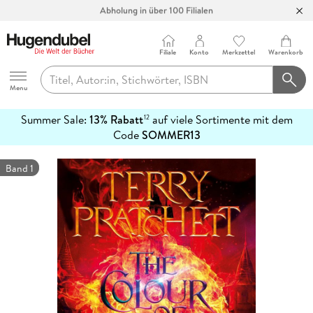
Abholung in über 100 Filialen
Filiale
Konto
Merkzettel
Warenkorb
Hugendubel
Menu
Summer Sale:
13% Rabatt
auf viele Sortimente mit dem
12
mehr
Code
SOMMER13
erfahren
Band 1