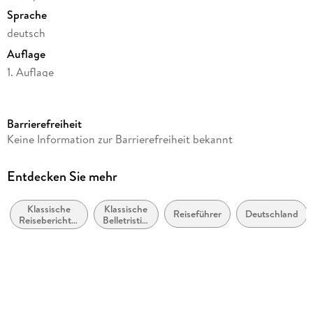
Sprache
deutsch
Auflage
1. Auflage
Seitenanzahl
1312
Barrierefreiheit
Reihe
Keine Information zur Barrierefreiheit bekannt
Fontane GBA - Wanderungen, 3
Autor/Autorin
Entdecken Sie mehr
Theodor Fontane
Klassische
Klassische
Herausgegeben von
Reiseführer
Deutschland
Reiseberichte,
Belletristik:
Gotthard Erler, Rudolf Mingau
Reiseliteratur
allgemein
und
Verlag/Hersteller
literarisch
Aufbau Taschenbuch Verlag
Produktart
kartoniert