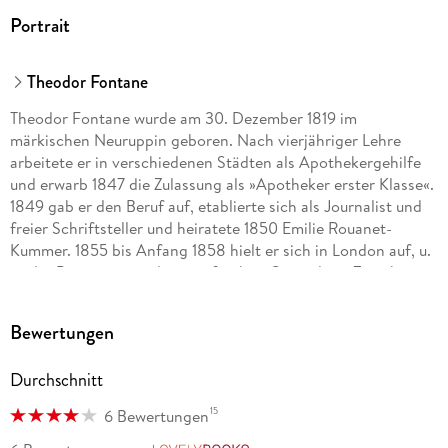
Portrait
Theodor Fontane
Theodor Fontane wurde am 30. Dezember 1819 im
märkischen Neuruppin geboren. Nach vierjähriger Lehre
arbeitete er in verschiedenen Städten als Apothekergehilfe
und erwarb 1847 die Zulassung als »Apotheker erster Klasse«.
1849 gab er den Beruf auf, etablierte sich als Journalist und
freier Schriftsteller und heiratete 1850 Emilie Rouanet-
Kummer. 1855 bis Anfang 1858 hielt er sich in London auf, u.
a. als »Presseagent« des preußischen Gesandten. Zwischen
1862 und 1882 kamen die »Wanderungen durch die Mark
Brandenburg« heraus. Neben seiner umfangreichen Tätigkeit
Bewertungen
als Kriegsberichterstatter und Reiseschriftsteller war
Fontane zwei Jahrzehnte Theaterkritiker der »Vossischen
Durchschnitt
Zeitung«. In seinem 60. Lebensjahr trat er als Romancier an
die Öffentlichkeit. Dem ersten Roman »Vor dem Sturm«
15
6 Bewertungen
(1878) folgten in kurzen Abständen seine berühmt
gewordenen Romane und Erzählungen sowie die beiden