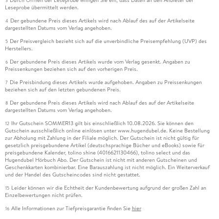
Durch Öffnen der Leseprobe willigen Sie ein, dass Daten an den Anbieter der
3
Leseprobe übermittelt werden.
Der gebundene Preis dieses Artikels wird nach Ablauf des auf der Artikelseite
4
dargestellten Datums vom Verlag angehoben.
Der Preisvergleich bezieht sich auf die unverbindliche Preisempfehlung (UVP) des
5
Herstellers.
Der gebundene Preis dieses Artikels wurde vom Verlag gesenkt. Angaben zu
6
Preissenkungen beziehen sich auf den vorherigen Preis.
Die Preisbindung dieses Artikels wurde aufgehoben. Angaben zu Preissenkungen
7
beziehen sich auf den letzten gebundenen Preis.
Der gebundene Preis dieses Artikels wird nach Ablauf des auf der Artikelseite
8
dargestellten Datums vom Verlag angehoben.
Ihr Gutschein SOMMER13 gilt bis einschließlich 10.08.2026. Sie können den
12
Gutschein ausschließlich online einlösen unter www.hugendubel.de. Keine Bestellung
zur Abholung mit Zahlung in der Filiale möglich. Der Gutschein ist nicht gültig für
gesetzlich preisgebundene Artikel (deutschsprachige Bücher und eBooks) sowie für
preisgebundene Kalender, tolino shine (4016621130466), tolino select und das
Hugendubel Hörbuch Abo. Der Gutschein ist nicht mit anderen Gutscheinen und
Geschenkkarten kombinierbar. Eine Barauszahlung ist nicht möglich. Ein Weiterverkauf
und der Handel des Gutscheincodes sind nicht gestattet.
Leider können wir die Echtheit der Kundenbewertung aufgrund der großen Zahl an
15
Einzelbewertungen nicht prüfen.
Alle Informationen zur Tiefpreisgarantie finden Sie
hier
16