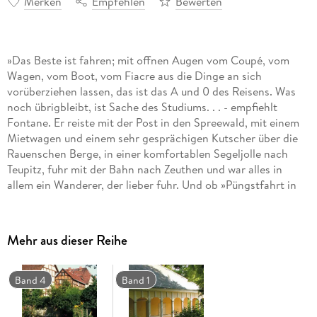
Merken
Empfehlen
Bewerten
»Das Beste ist fahren; mit offnen Augen vom Coupé, vom
Wagen, vom Boot, vom Fiacre aus die Dinge an sich
vorüberziehen lassen, das ist das A und 0 des Reisens. Was
noch übrigbleibt, ist Sache des Studiums. . . - empfiehlt
Fontane. Er reiste mit der Post in den Spreewald, mit einem
Mietwagen und einem sehr gesprächigen Kutscher über die
Rauenschen Berge, in einer komfortablen Segeljolle nach
Teupitz, fuhr mit der Bahn nach Zeuthen und war alles in
allem ein Wanderer, der lieber fuhr. Und ob »Püngstfahrt in
den Teltow«, »Osterfahrt in das Land Beeskow-Storkow« oder
»Weihnachtswanderung« nach Malchow - stets schrieb er
höchst amüsant darüber, und die meisten seiner Touren
Mehr aus dieser Reihe
lassen sich heute noch und wieder »nachreisen«.
Band 4
Band 1