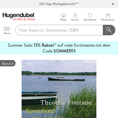
100 Tage Rückgaberecht***
Abholung in über 100 Filialen
Filiale
Konto
Merkzettel
Warenkorb
Hugendubel
Menu
Summer Sale:
13% Rabatt
auf viele Sortimente mit dem
12
mehr
Code
SOMMER13
erfahren
Band 3