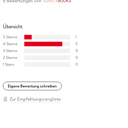
6 Bewertungen
von
LovelyBooks
Erinnerungsbücher »Meine Kinderjahre« und »Von Zwanzig
bis Dreißig«. Fontane starb am 20. September 1898 in Berlin.
Übersicht
5 Sterne
1
4 Sterne
5
3 Sterne
0
2 Sterne
0
1 Stern
0
Eigene Bewertung schreiben
Zur Empfehlungsrangliste