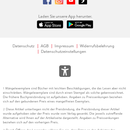
Laden Sie unsere App herunter.
Datenschutz
AGB
Impressum
Widerrufsbelehrung
Datenschutzeinstellungen
Mängelexemplare sind Bücher mit leichten Beschädigungen, die das Lesen aber nicht
1
einschränken. Mängelexemplare sind durch einen Stempel als solche gekennzeichnet.
Die frühere Buchpreisbindung ist aufgehoben. Angaben zu Preissenkungen beziehen
sich auf den gebundenen Preis eines mangelfreien Exemplars.
Diese Artikel unterliegen nicht der Preisbindung, die Preisbindung dieser Artikel
2
wurde aufgehoben oder der Preis wurde vom Verlag gesenkt. Die jeweils zutreffende
Alternative wird Ihnen auf der Artikelseite dargestellt. Angaben zu Preissenkungen
beziehen sich auf den vorherigen Preis.