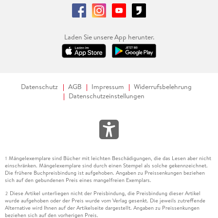
Laden Sie unsere App herunter.
Datenschutz
AGB
Impressum
Widerrufsbelehrung
Datenschutzeinstellungen
Mängelexemplare sind Bücher mit leichten Beschädigungen, die das Lesen aber nicht
1
einschränken. Mängelexemplare sind durch einen Stempel als solche gekennzeichnet.
Die frühere Buchpreisbindung ist aufgehoben. Angaben zu Preissenkungen beziehen
sich auf den gebundenen Preis eines mangelfreien Exemplars.
Diese Artikel unterliegen nicht der Preisbindung, die Preisbindung dieser Artikel
2
wurde aufgehoben oder der Preis wurde vom Verlag gesenkt. Die jeweils zutreffende
Alternative wird Ihnen auf der Artikelseite dargestellt. Angaben zu Preissenkungen
beziehen sich auf den vorherigen Preis.