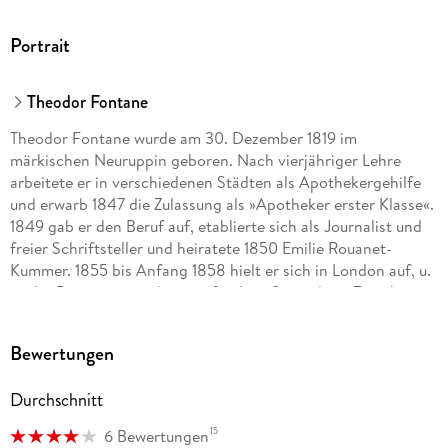
Portrait
Theodor Fontane
Theodor Fontane wurde am 30. Dezember 1819 im
märkischen Neuruppin geboren. Nach vierjähriger Lehre
arbeitete er in verschiedenen Städten als Apothekergehilfe
und erwarb 1847 die Zulassung als »Apotheker erster Klasse«.
1849 gab er den Beruf auf, etablierte sich als Journalist und
freier Schriftsteller und heiratete 1850 Emilie Rouanet-
Kummer. 1855 bis Anfang 1858 hielt er sich in London auf, u.
a. als »Presseagent« des preußischen Gesandten. Zwischen
1862 und 1882 kamen die »Wanderungen durch die Mark
Brandenburg« heraus. Neben seiner umfangreichen Tätigkeit
Bewertungen
als Kriegsberichterstatter und Reiseschriftsteller war
Fontane zwei Jahrzehnte Theaterkritiker der »Vossischen
Durchschnitt
Zeitung«. In seinem 60. Lebensjahr trat er als Romancier an
die Öffentlichkeit. Dem ersten Roman »Vor dem Sturm«
15
6 Bewertungen
(1878) folgten in kurzen Abständen seine berühmt