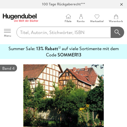
100 Tage Rückgaberecht***
Abholung in über 100 Filialen
Filiale
Konto
Merkzettel
Warenkorb
Hugendubel
Menu
Summer Sale:
13% Rabatt
auf viele Sortimente mit dem
12
mehr
Code
SOMMER13
erfahren
Band 4