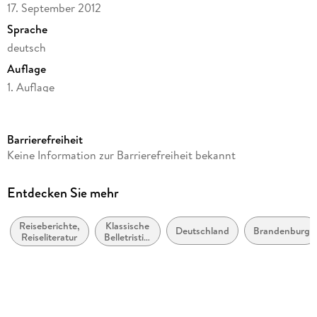
17. September 2012
Sprache
deutsch
Auflage
1. Auflage
Seitenanzahl
1248
Barrierefreiheit
Reihe
Keine Information zur Barrierefreiheit bekannt
Fontane GBA - Wanderungen, 4
Autor/Autorin
Entdecken Sie mehr
Theodor Fontane
Reiseberichte,
Klassische
Herausgegeben von
Deutschland
Brandenburg
Reiseliteratur
Belletristik:
Gotthard Erler
allgemein
und
Verlag/Hersteller
literarisch
Aufbau Taschenbuch Verlag
Produktart