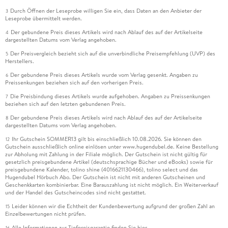
Durch Öffnen der Leseprobe willigen Sie ein, dass Daten an den Anbieter der
3
Leseprobe übermittelt werden.
Der gebundene Preis dieses Artikels wird nach Ablauf des auf der Artikelseite
4
dargestellten Datums vom Verlag angehoben.
Der Preisvergleich bezieht sich auf die unverbindliche Preisempfehlung (UVP) des
5
Herstellers.
Der gebundene Preis dieses Artikels wurde vom Verlag gesenkt. Angaben zu
6
Preissenkungen beziehen sich auf den vorherigen Preis.
Die Preisbindung dieses Artikels wurde aufgehoben. Angaben zu Preissenkungen
7
beziehen sich auf den letzten gebundenen Preis.
Der gebundene Preis dieses Artikels wird nach Ablauf des auf der Artikelseite
8
dargestellten Datums vom Verlag angehoben.
Ihr Gutschein SOMMER13 gilt bis einschließlich 10.08.2026. Sie können den
12
Gutschein ausschließlich online einlösen unter www.hugendubel.de. Keine Bestellung
zur Abholung mit Zahlung in der Filiale möglich. Der Gutschein ist nicht gültig für
gesetzlich preisgebundene Artikel (deutschsprachige Bücher und eBooks) sowie für
preisgebundene Kalender, tolino shine (4016621130466), tolino select und das
Hugendubel Hörbuch Abo. Der Gutschein ist nicht mit anderen Gutscheinen und
Geschenkkarten kombinierbar. Eine Barauszahlung ist nicht möglich. Ein Weiterverkauf
und der Handel des Gutscheincodes sind nicht gestattet.
Leider können wir die Echtheit der Kundenbewertung aufgrund der großen Zahl an
15
Einzelbewertungen nicht prüfen.
Alle Informationen zur Tiefpreisgarantie finden Sie
hier
16