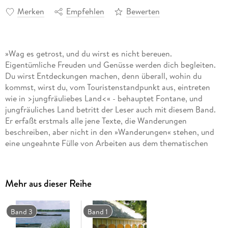
Merken
Empfehlen
Bewerten
»Wag es getrost, und du wirst es nicht bereuen.
Eigentümliche Freuden und Genüsse werden dich begleiten.
Du wirst Entdeckungen machen, denn überall, wohin du
kommst, wirst du, vom Touristenstandpunkt aus, eintreten
wie in >jungfräuliebes Land<« - behauptet Fontane, und
jungfräuliches Land betritt der Leser auch mit diesem Band.
Er erfaßt erstmals alle jene Texte, die Wanderungen
beschreiben, aber nicht in den »Wanderungen« stehen, und
eine ungeahnte Fülle von Arbeiten aus dem thematischen
Umfeld. Zu Lebzeiten des Autors Gedrucktes und wieder
Vergessenes sowie zahlreiche bisher unveröffentlichte Texte
aus dem Nachlaß erschließen einen unbekannten Fontane,
Mehr aus dieser Reihe
der in hinreißenden Feuilletons nach Gütergotz und
Schönhausen, nach Luckenwalde und Stendal führt, aber
auch »Vaterländische Reiterbilder« beschreibt und Thaer und
Band 3
Band 1
seine Mitstreiter porträtiert.