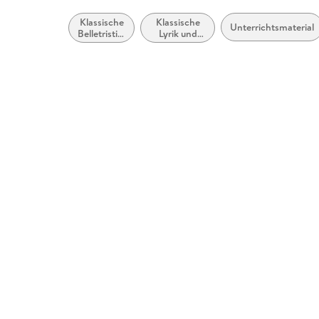
Klassische
Klassische
Unterrichtsmaterial
Belletristik:
Lyrik und
allgemein
Dichtung
und
(vor dem 20.
literarisch
Jahrhundert)