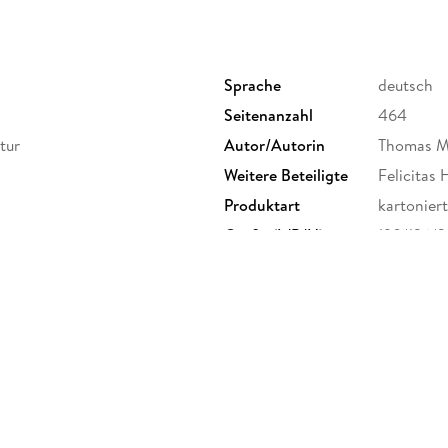
Sprache
deutsch
Seitenanzahl
464
tur
Autor/Autorin
Thomas 
Weitere Beteiligte
Felicitas
Produktart
kartoniert
Größe (L/B/H)
190/126/
Herstelleradresse
S. Fische
Frankfurt
produktsi