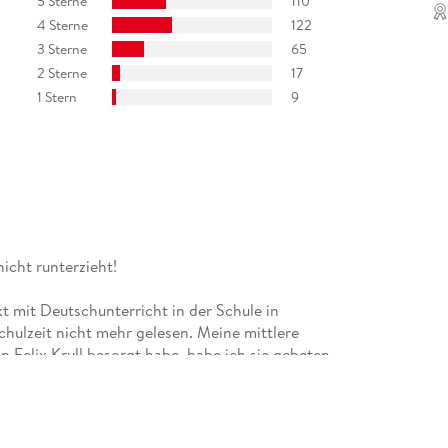
5 Sterne
110
4 Sterne
122
3 Sterne
65
2 Sterne
17
1 Stern
9
erb (1996)
icht runterzieht!
eimito von Doderer-Literaturpreis (alle 2004)
t mit Deutschunterricht in der Schule in
chulzeit nicht mehr gelesen. Meine mittlere
n Felix Krull besorgt habe, habe ich sie gebeten,
bisschen, um in die Sprache einzutauchen - die
 ziehen, sind wie ich es noch erinnere definitiv
es gut, wenn die Sprache nicht allzu modern ist
 altmodisch ist und Wörter einschließt, die