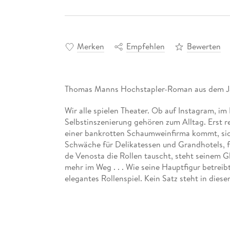
Merken
Empfehlen
Bewerten
Thomas Manns Hochstapler-Roman aus dem J
Wir alle spielen Theater. Ob auf Instagram, i
Selbstinszenierung gehören zum Alltag. Erst r
einer bankrotten Schaumweinfirma kommt, sich
Schwäche für Delikatessen und Grandhotels, f
de Venosta die Rollen tauscht, steht seinem G
mehr im Weg . . . Wie seine Hauptfigur betre
elegantes Rollenspiel. Kein Satz steht in di
Boden. Es ist ein Roman über Glück und Phan
Schein - und damit auch ein Loblied auf die Frei
Mit einem Nachwort von Felicitas Hoppe