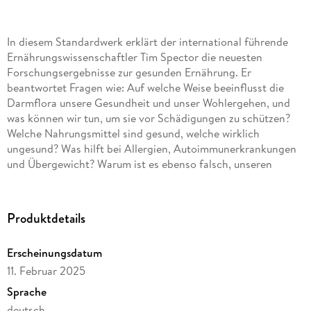
In diesem Standardwerk erklärt der international führende
Ernährungswissenschaftler Tim Spector die neuesten
Forschungsergebnisse zur gesunden Ernährung. Er
beantwortet Fragen wie: Auf welche Weise beeinflusst die
Darmflora unsere Gesundheit und unser Wohlergehen, und
was können wir tun, um sie vor Schädigungen zu schützen?
Welche Nahrungsmittel sind gesund, welche wirklich
ungesund? Was hilft bei Allergien, Autoimmunerkrankungen
und Übergewicht? Warum ist es ebenso falsch, unseren
Lebensmitteln Kalorien zuzuordnen wie Nährstoffe in
Kohlenhydrate, Eiweiße und Fette aufzuschlüsseln? Tim
Spector betrachtet die einzelnen Lebensmittelgruppen
Produktdetails
genauer und gibt auch ganz praktische Hilfen, etwa in Form
von Lebensmitteltabellen und Anleitungen für Selbsttests,
Erscheinungsdatum
mit denen man bestimmen kann, ob der eigene Darm träge
11. Februar 2025
oder fit ist.
Sprache
deutsch