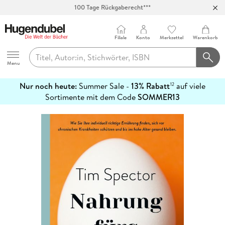
100 Tage Rückgaberecht***
Abholung in über 100 Filialen
Filiale
Konto
Merkzettel
Warenkorb
Hugendubel
Menu
Nur noch heute:
Summer Sale -
13% Rabatt
auf viele
12
mehr
Sortimente mit dem Code
SOMMER13
erfahren