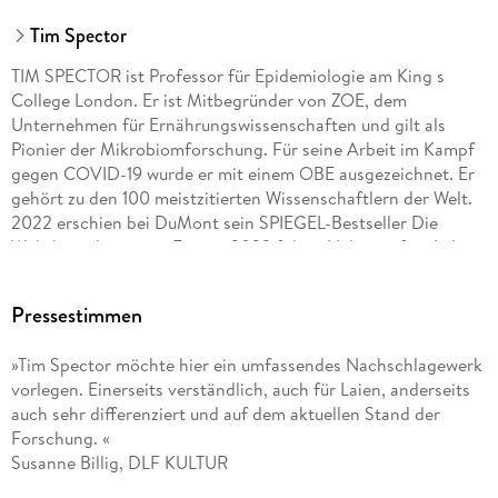
Tim Spector
TIM SPECTOR ist Professor für Epidemiologie am King s
College London. Er ist Mitbegründer von ZOE, dem
Unternehmen für Ernährungswissenschaften und gilt als
Pionier der Mikrobiomforschung. Für seine Arbeit im Kampf
gegen COVID-19 wurde er mit einem OBE ausgezeichnet. Er
gehört zu den 100 meistzitierten Wissenschaftlern der Welt.
2022 erschien bei DuMont sein SPIEGEL-Bestseller Die
Wahrheit über unser Essen , 2023 folgte Nahrung fürs Leben
und 2025 Nahrung fürs Leben. Das Kochbuch .
Pressestimmen
»Tim Spector möchte hier ein umfassendes Nachschlagewerk
vorlegen. Einerseits verständlich, auch für Laien, anderseits
auch sehr differenziert und auf dem aktuellen Stand der
Forschung. «
Susanne Billig, DLF KULTUR