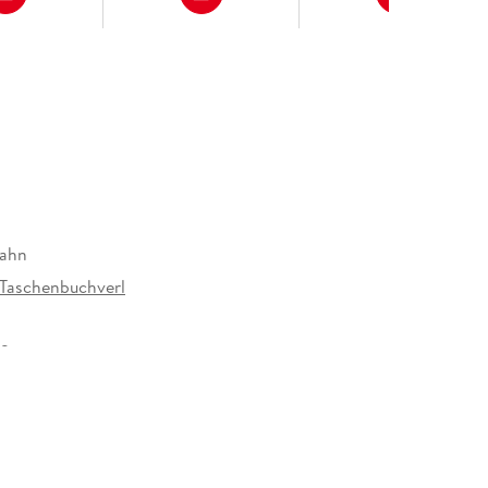
Zahn
 Taschenbuchverl
52 mm
Random House Verlagsgruppe GmbH, Neumarkter
, 81673 München,
icherheit@penguinrandomhouse.de