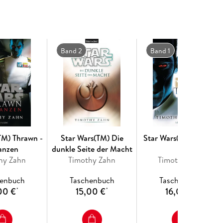
Band 2
Band 1
TM) Thrawn -
Star Wars(TM) Die
Star Wars(TM) Thrawn
ianzen
dunkle Seite der Macht
hy Zahn
Timothy Zahn
Timothy Zahn
henbuch
Taschenbuch
Taschenbuch
00 €
15,00 €
16,00 €
*
*
*