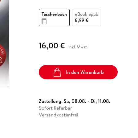
Fremdsprachige Bücher
n Lernhilfen
 Jugendbücher
eiber
Hörbuch Downloads im Bundle
cher
 Vergleich
 Puzzlezubehör
Lernen
New Adult
STABILO
Taschenbücher
Taschenbuch
eBook epub
hilfen
hriller
 Backen
er
lender
Ratgeber
8,99 €
op
hriller
Romance
Sachbücher
16,00 €
precher:innen
Science Fiction
inkl. Mwst.
Fremdsprachige Bücher
In den Warenkorb
Zustellung:
Sa, 08.08. - Di, 11.08.
Sofort lieferbar
Versandkostenfrei