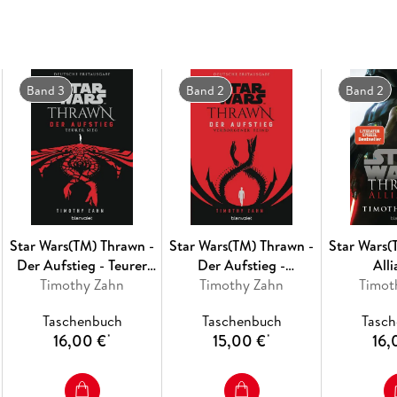
Band 3
Band 2
Band 2
Star Wars(TM) Thrawn -
Star Wars(TM) Thrawn -
Star Wars(
Der Aufstieg - Teurer
Der Aufstieg -
All
Timothy Zahn
Sieg
Verborgener Feind
Timothy Zahn
Timot
Taschenbuch
Taschenbuch
Tasc
16,00 €
15,00 €
16,
*
*