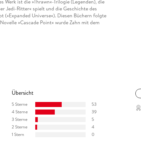
 Werk ist die »Thrawn«-Trilogie (Legenden), die
 Jedi-Ritter« spielt und die Geschichte des
ibt (»Expanded Universe«). Diesen Büchern folgte
e Novelle »Cascade Point« wurde Zahn mit dem
Übersicht
5 Sterne
53
4 Sterne
39
3 Sterne
5
2 Sterne
4
1 Stern
0