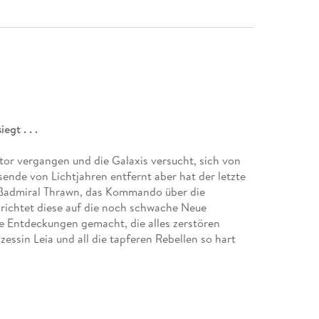
gt . . .
tor vergangen und die Galaxis versucht, sich von
ende von Lichtjahren entfernt aber hat der letzte
roßadmiral Thrawn, das Kommando über die
 richtet diese auf die noch schwache Neue
e Entdeckungen gemacht, die alles zerstören
essin Leia und all die tapferen Rebellen so hart
ns - jetzt mit Einleitung und Anmerkungen des
von Lucasfilm und des Originalverlags und einer