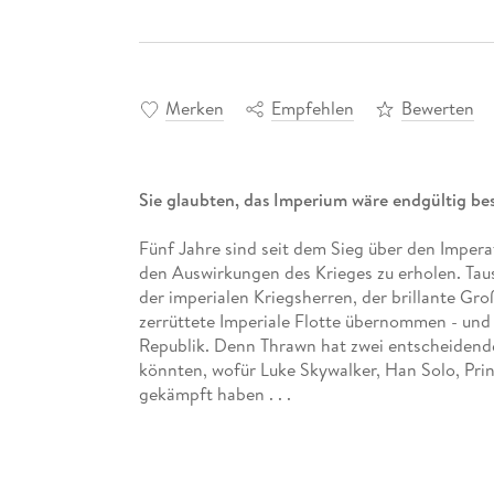
Merken
Empfehlen
Bewerten
Sie glaubten, das Imperium wäre endgültig besie
Fünf Jahre sind seit dem Sieg über den Impera
den Auswirkungen des Krieges zu erholen. Taus
der imperialen Kriegsherren, der brillante G
zerrüttete Imperiale Flotte übernommen - und
Republik. Denn Thrawn hat zwei entscheidend
könnten, wofür Luke Skywalker, Han Solo, Prinz
gekämpft haben . . .
Die Jubiläumsausgabe des erfolgreichen Roma
Autors Timothy Zahn, exklusiven Kommentaren 
brandneuen Bonusstory.