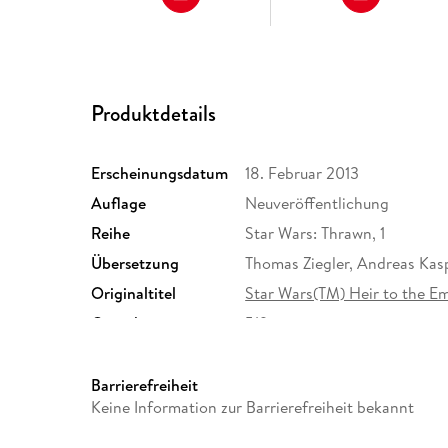
Produktdetails
Erscheinungsdatum
18. Februar 2013
Auflage
Neuveröffentlichung
Reihe
Star Wars: Thrawn, 1
Übersetzung
Thomas Ziegler, Andreas Kas
Originaltitel
Star Wars(TM) Heir to the E
Gewicht
519 g
ISBN
9783442269143
Barrierefreiheit
Keine Information zur Barrierefreiheit bekannt