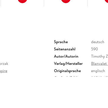
Sprache
deutsch
Seitenanzahl
590
Autor/Autorin
Timothy 
przak
Verlag/Hersteller
Blanvalet
mpire
Originalsprache
englisch
Größe (L/B/H)
207/136/
Herstelleradresse
Penguin 
Straße 28
produkts