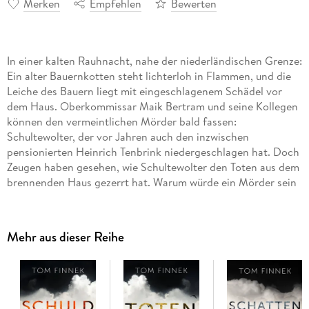
Merken
Empfehlen
Bewerten
In einer kalten Rauhnacht, nahe der niederländischen Grenze:
Ein alter Bauernkotten steht lichterloh in Flammen, und die
Leiche des Bauern liegt mit eingeschlagenem Schädel vor
dem Haus. Oberkommissar Maik Bertram und seine Kollegen
können den vermeintlichen Mörder bald fassen:
Schultewolter, der vor Jahren auch den inzwischen
pensionierten Heinrich Tenbrink niedergeschlagen hat. Doch
Zeugen haben gesehen, wie Schultewolter den Toten aus dem
brennenden Haus gezerrt hat. Warum würde ein Mörder sein
Opfer retten wollen? Im vierten Fall der Münsterland-Krimis
machen alte Bekannte und dunkle Geheimnisse während der
Rauhnächte den Ermittlern Tenbrink und Bertram das Leben
Mehr aus dieser Reihe
schwer.