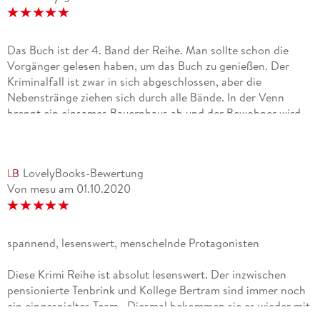
Das Buch ist der 4. Band der Reihe. Man sollte schon die
Vorgänger gelesen haben, um das Buch zu genießen. Der
Kriminalfall ist zwar in sich abgeschlossen, aber die
Nebenstränge ziehen sich durch alle Bände. In der Venn
brennt ein einsames Bauernhaus ab und der Bewohner wird
ermordet gefunden. Bei der Ermittlung zu diesen Todesfall
verstricken sich die Ermittler immer mehr in längst
vergangene Familienzwists. Was haben die Ereignisse von vor
LovelyBooks-Bewertung
20 Jahren noch heute für Auswirkungen? Heinrich Tenbrick
Von mesu
am
01.10.2020
ist im Ruhestand, aber er kann es nicht lassen weiter zu
ermitteln. Dem neuen Chef passt das gar nicht, aber er liefert
wichtige Hinweise, da es ihm gelingt den Dorftratsch
anzuzapfen.Der Schreibstil ist sehr angenehm. Im Buch wird
spannend, lesenswert, menschelnde Protagonisten
die Gegend und die etwas schrulligen Bewohner liebevoll
beschrieben. Als Dorfbewohner habe ich viele Parallelen
Diese Krimi Reihe ist absolut lesenswert. Der inzwischen
entdeckt. Das Buch ist nicht übermäßig spannend. Trotzdem
pensionierte Tenbrink und Kollege Bertram sind immer noch
habe ich mitgefiebert, auch wie die Protagonisten ihre
ein eingespieltes Team. Diesmal bekommen sie es wieder mit
private Probleme lösen.Das Buch ist allen Liebhabern von