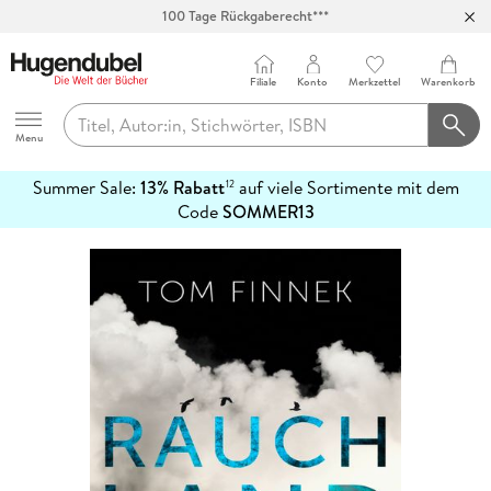
Abholung in über 100 Filialen
Filiale
Konto
Merkzettel
Warenkorb
Hugendubel
Menu
Summer Sale:
13% Rabatt
auf viele Sortimente mit dem
12
mehr
Code
SOMMER13
erfahren