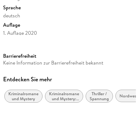
Sprache
deutsch
Auflage
1. Auflage 2020
Seitenanzahl
428
Barrierefreiheit
Altersempfehlung
Keine Information zur Barrierefreiheit bekannt
ab 16 Jahre
Reihe
Entdecken Sie mehr
Münsterland-Reihe
Kriminalromane
Kriminalromane
Thriller /
Autor/Autorin
Nordwest
und Mystery
und Mystery:
Spannung
Tom Finnek
Polizeiarbeit &
Forensik
Verlag/Hersteller
beTHRILLED
Originalsprache
deutsch