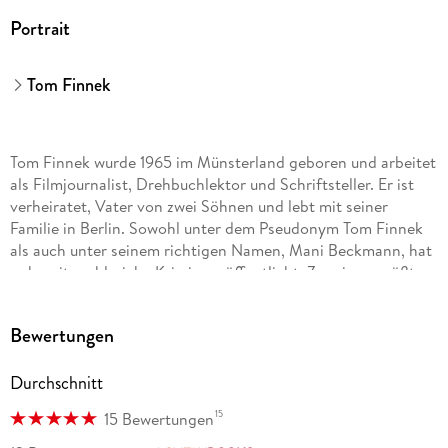
Portrait
Tom Finnek
Tom Finnek wurde 1965 im Münsterland geboren und arbeitet
als Filmjournalist, Drehbuchlektor und Schriftsteller. Er ist
verheiratet, Vater von zwei Söhnen und lebt mit seiner
Familie in Berlin. Sowohl unter dem Pseudonym Tom Finnek
als auch unter seinem richtigen Namen, Mani Beckmann, hat
er bereits zahlreiche Krimis veröffentlicht. Zu seinen größten
Erfolgen gehören neben der historischen Moor-Trilogie die
London-Romane " Unter der Asche" , " Gegen alle Zeit" und "
Bewertungen
Vor dem Abgrund" .
Durchschnitt
15
15 Bewertungen