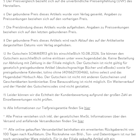
Der Preisvergleich bezieht sich auf die unverbindliche Preisempfehlung (UVP) des
5
Herstellers.
Der gebundene Preis dieses Artikels wurde vom Verlag gesenkt. Angaben zu
6
Preissenkungen beziehen sich auf den vorherigen Preis.
Die Preisbindung dieses Artikels wurde aufgehoben. Angaben zu Preissenkungen
7
beziehen sich auf den letzten gebundenen Preis.
Der gebundene Preis dieses Artikels wird nach Ablauf des auf der Artikelseite
8
dargestellten Datums vom Verlag angehoben.
Ihr Gutschein SOMMER13 gilt bis einschließlich 10.08.2026. Sie können den
12
Gutschein ausschließlich online einlösen unter www.hugendubel.de. Keine Bestellung
zur Abholung mit Zahlung in der Filiale möglich. Der Gutschein ist nicht gültig für
gesetzlich preisgebundene Artikel (deutschsprachige Bücher und eBooks) sowie für
preisgebundene Kalender, tolino shine (4016621130466), tolino select und das
Hugendubel Hörbuch Abo. Der Gutschein ist nicht mit anderen Gutscheinen und
Geschenkkarten kombinierbar. Eine Barauszahlung ist nicht möglich. Ein Weiterverkauf
und der Handel des Gutscheincodes sind nicht gestattet.
Leider können wir die Echtheit der Kundenbewertung aufgrund der großen Zahl an
15
Einzelbewertungen nicht prüfen.
Alle Informationen zur Tiefpreisgarantie finden Sie
hier
16
Alle Preise verstehen sich inkl. der gesetzlichen MwSt. Informationen über den
*
Versand und anfallende Versandkosten finden Sie
hier
Alle online gekauften Versandartikel beinhalten ein erweitertes Rückgaberecht von
***
100 Tagen nach Kaufdatum. Die Rücknahme von Bild-, Ton- und Datenträgern ist nur bei
noch versiegelter Ware möglich. Für in der Filiale gekaufte Artikel gilt ein