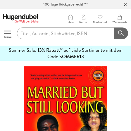
100 Tage Rückgaberecht***
Abholung in über 100 Filialen
Filiale
Konto
Merkzettel
Warenkorb
Hugendubel
Menu
Summer Sale:
13% Rabatt
auf viele Sortimente mit dem
12
mehr
Code
SOMMER13
erfahren