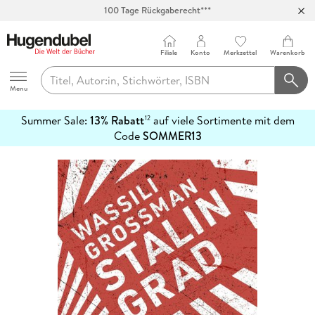
100 Tage Rückgaberecht***
Abholung in über 100 Filialen
Filiale
Konto
Merkzettel
Warenkorb
Hugendubel
Menu
Summer Sale:
13% Rabatt
auf viele Sortimente mit dem
12
mehr
Code
SOMMER13
erfahren