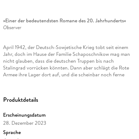
»Einer der bedeutendsten Romane des 20. Jahrhunderts«
Observer
April 1942, der Deutsch-Sowjetische Krieg tobt seit einem
Jahr, doch im Hause der Familie Schaposchnikow mag man
nicht glauben, dass die deutschen Truppen bis nach
Stalingrad vorrücken könnten. Dann aber schlägt die Rote
Armee ihre Lager dort auf, und die scheinbar noch ferne
Bedrohung ist plötzlich grausame Wirklichkeit. Die
zahlreichen engeren und fernen Mitglieder der Familie
Schaposchnikow müssen sich mit dem Alltag des Krieges
Produktdetails
auseinandersetzen.
Erscheinungsdatum
Eindringlich und voller erzählerischer Kraft entfaltet Wassili
Grossman ein gigantisches Panorama der Sowjetunion,
28. Dezember 2023
seiner Menschen und Landschaften.
Stalingrad
ist der erste
Sprache
Teil seiner epischen Stalingrad-Dilogie über den Deutsch-