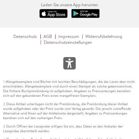
Laden Sie unsere App herunter.
Datenschutz
AGB
Impressum
Widerrufsbelehrung
Datenschutzeinstellungen
Mängelexemplare sind Bücher mit leichten Beschädigungen, die das Lesen aber nicht
1
einschränken. Mängelexemplare sind durch einen Stempel als solche gekennzeichnet.
Die frühere Buchpreisbindung ist aufgehoben. Angaben zu Preissenkungen beziehen
sich auf den gebundenen Preis eines mangelfreien Exemplars.
Diese Artikel unterliegen nicht der Preisbindung, die Preisbindung dieser Artikel
2
wurde aufgehoben oder der Preis wurde vom Verlag gesenkt. Die jeweils zutreffende
Alternative wird Ihnen auf der Artikelseite dargestellt. Angaben zu Preissenkungen
beziehen sich auf den vorherigen Preis.
Durch Öffnen der Leseprobe willigen Sie ein, dass Daten an den Anbieter der
3
Leseprobe übermittelt werden.