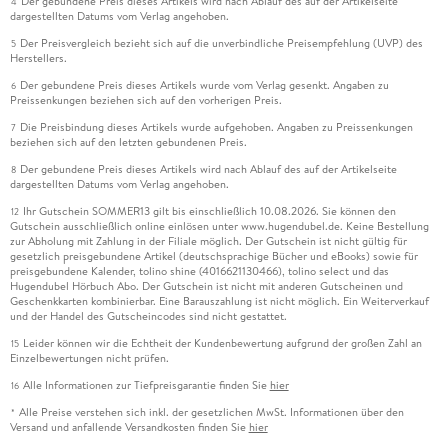
Der gebundene Preis dieses Artikels wird nach Ablauf des auf der Artikelseite
4
dargestellten Datums vom Verlag angehoben.
Der Preisvergleich bezieht sich auf die unverbindliche Preisempfehlung (UVP) des
5
Herstellers.
Der gebundene Preis dieses Artikels wurde vom Verlag gesenkt. Angaben zu
6
Preissenkungen beziehen sich auf den vorherigen Preis.
Die Preisbindung dieses Artikels wurde aufgehoben. Angaben zu Preissenkungen
7
beziehen sich auf den letzten gebundenen Preis.
Der gebundene Preis dieses Artikels wird nach Ablauf des auf der Artikelseite
8
dargestellten Datums vom Verlag angehoben.
Ihr Gutschein SOMMER13 gilt bis einschließlich 10.08.2026. Sie können den
12
Gutschein ausschließlich online einlösen unter www.hugendubel.de. Keine Bestellung
zur Abholung mit Zahlung in der Filiale möglich. Der Gutschein ist nicht gültig für
gesetzlich preisgebundene Artikel (deutschsprachige Bücher und eBooks) sowie für
preisgebundene Kalender, tolino shine (4016621130466), tolino select und das
Hugendubel Hörbuch Abo. Der Gutschein ist nicht mit anderen Gutscheinen und
Geschenkkarten kombinierbar. Eine Barauszahlung ist nicht möglich. Ein Weiterverkauf
und der Handel des Gutscheincodes sind nicht gestattet.
Leider können wir die Echtheit der Kundenbewertung aufgrund der großen Zahl an
15
Einzelbewertungen nicht prüfen.
Alle Informationen zur Tiefpreisgarantie finden Sie
hier
16
Alle Preise verstehen sich inkl. der gesetzlichen MwSt. Informationen über den
*
Versand und anfallende Versandkosten finden Sie
hier