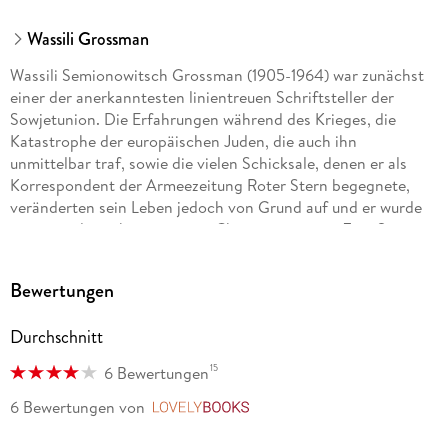
Wassili Grossman
Wassili Semionowitsch Grossman (1905-1964) war zunächst
einer der anerkanntesten linientreuen Schriftsteller der
Sowjetunion. Die Erfahrungen während des Krieges, die
Katastrophe der europäischen Juden, die auch ihn
unmittelbar traf, sowie die vielen Schicksale, denen er als
Korrespondent der Armeezeitung Roter Stern begegnete,
veränderten sein Leben jedoch von Grund auf und er wurde
zu einem der unbeugsamsten Chronisten seiner Zeit. Sein
großes Stalingrad-Epos, dessen zweiter Band Leben und
Schicksal 1961 beschlagnahmt wurde, erschien erst 16 Jahre
Bewertungen
nach seinem Tod in einem russischen Exilverlag in der
Schweiz und wurde von dort aus in 20 Sprachen übersetzt.
Durchschnitt
Dieser als Meisterwerk der russischen Literatur des 20.
Jahrhunderts geltende Roman erschien 2007 in einer
15
6 Bewertungen
vollständig überarbeiteten und ergänzten Neuausgabe und
wurde von der Presse wie von den Lesern als
6 Bewertungen
von
LovelyBooks
Wiederentdeckung gefeiert. Inzwischen liegen unter dem