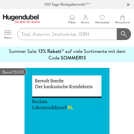
100 Tage Rückgaberecht***
Abholung in über 100 Filialen
Filiale
Konto
Merkzettel
Warenkorb
Hugendubel
Menu
Summer Sale:
13% Rabatt
auf viele Sortimente mit dem
12
mehr
Code
SOMMER13
erfahren
Band 15533