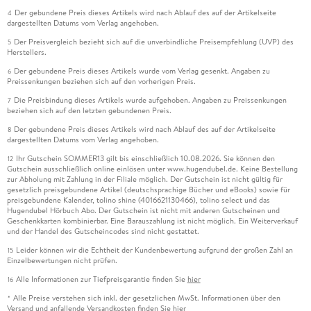
Der gebundene Preis dieses Artikels wird nach Ablauf des auf der Artikelseite
4
dargestellten Datums vom Verlag angehoben.
Der Preisvergleich bezieht sich auf die unverbindliche Preisempfehlung (UVP) des
5
Herstellers.
Der gebundene Preis dieses Artikels wurde vom Verlag gesenkt. Angaben zu
6
Preissenkungen beziehen sich auf den vorherigen Preis.
Die Preisbindung dieses Artikels wurde aufgehoben. Angaben zu Preissenkungen
7
beziehen sich auf den letzten gebundenen Preis.
Der gebundene Preis dieses Artikels wird nach Ablauf des auf der Artikelseite
8
dargestellten Datums vom Verlag angehoben.
Ihr Gutschein SOMMER13 gilt bis einschließlich 10.08.2026. Sie können den
12
Gutschein ausschließlich online einlösen unter www.hugendubel.de. Keine Bestellung
zur Abholung mit Zahlung in der Filiale möglich. Der Gutschein ist nicht gültig für
gesetzlich preisgebundene Artikel (deutschsprachige Bücher und eBooks) sowie für
preisgebundene Kalender, tolino shine (4016621130466), tolino select und das
Hugendubel Hörbuch Abo. Der Gutschein ist nicht mit anderen Gutscheinen und
Geschenkkarten kombinierbar. Eine Barauszahlung ist nicht möglich. Ein Weiterverkauf
und der Handel des Gutscheincodes sind nicht gestattet.
Leider können wir die Echtheit der Kundenbewertung aufgrund der großen Zahl an
15
Einzelbewertungen nicht prüfen.
Alle Informationen zur Tiefpreisgarantie finden Sie
hier
16
Alle Preise verstehen sich inkl. der gesetzlichen MwSt. Informationen über den
*
Versand und anfallende Versandkosten finden Sie
hier