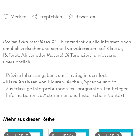
Merken
Empfehlen
Bewerten
Reclam Lektüreschlüssel XL
- hier findest du alle Informationen,
um dich zielsicher und schnell vorzubereiten: auf Klausur,
Referat, Abitur oder Matura! Differenziert, umfassend,
übersichtlich!
- Präzise Inhaltsangaben zum Einstieg in den Text
- Klare Analysen von Figuren, Aufbau, Sprache und Stil
- Zuverlässige Interpretationen mit prägnanten Textbelegen
- Informationen zu Autor:innen und historischem Kontext
- Hilfreiche Infografiken, Abbildungen und Tabellen
- Aktuelle Literatur- und Medientipps
- Prüfungsaufgaben mit Lösungshinweisen
Mehr aus dieser Reihe
- Zentrale Begriffe und Definitionen als Lernglossar
Magd Grusche zieht selbstlos ein in Kriegswirren
Band 15565
Band 15564
Band 15563