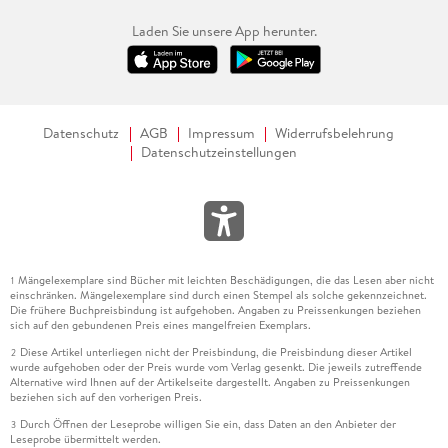
Laden Sie unsere App herunter.
Datenschutz
AGB
Impressum
Widerrufsbelehrung
Datenschutzeinstellungen
Mängelexemplare sind Bücher mit leichten Beschädigungen, die das Lesen aber nicht
1
einschränken. Mängelexemplare sind durch einen Stempel als solche gekennzeichnet.
Die frühere Buchpreisbindung ist aufgehoben. Angaben zu Preissenkungen beziehen
sich auf den gebundenen Preis eines mangelfreien Exemplars.
Diese Artikel unterliegen nicht der Preisbindung, die Preisbindung dieser Artikel
2
wurde aufgehoben oder der Preis wurde vom Verlag gesenkt. Die jeweils zutreffende
Alternative wird Ihnen auf der Artikelseite dargestellt. Angaben zu Preissenkungen
beziehen sich auf den vorherigen Preis.
Durch Öffnen der Leseprobe willigen Sie ein, dass Daten an den Anbieter der
3
Leseprobe übermittelt werden.