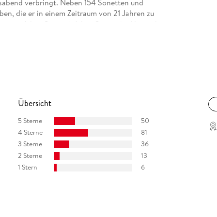
nsabend verbringt. Neben 154 Sonetten und
n, die er in einem Zeitraum von 21 Jahren zu
etwa »Julius Cäsar« (»Julius Caesar«), »Heinrich
en stehen Komödien wie »Ein Sommernachtstraum«
 nichts« (»Much ado about nothing«) oder
»König Lear« (»King Lear«). In »Romeo und Julia«
populärsten Liebespaare der Theatergeschichte.
Übersicht
5 Sterne
50
4 Sterne
81
3 Sterne
36
2 Sterne
13
1 Stern
6