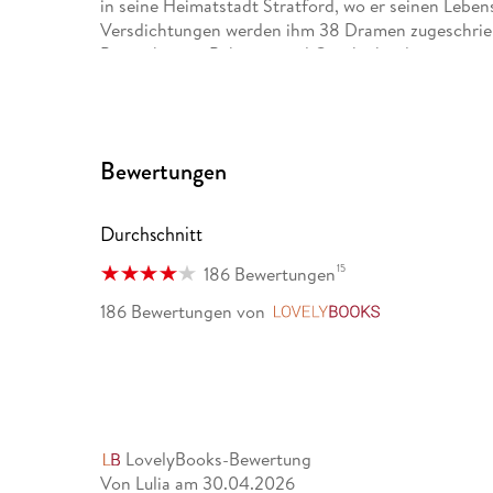
in seine Heimatstadt Stratford, wo er seinen Lebe
Versdichtungen werden ihm 38 Dramen zugeschriebe
Papier bringt. Bekannt sind Geschichtsdramen, wie 
V. « (»King Henry V. «) oder»Richard III«. Daneb
(»A Midsummer Night s Dream«) oder »Viel Lärm um
Tragödien, wie »Macbeth«, »Othello«, »Hamlet« und 
(»Romeo and Juliet«) schuf Shakespeare eines der 
Bewertungen
Durchschnitt
15
186 Bewertungen
186 Bewertungen
von
LovelyBooks
LovelyBooks-Bewertung
Von Lulia
am
30.04.2026