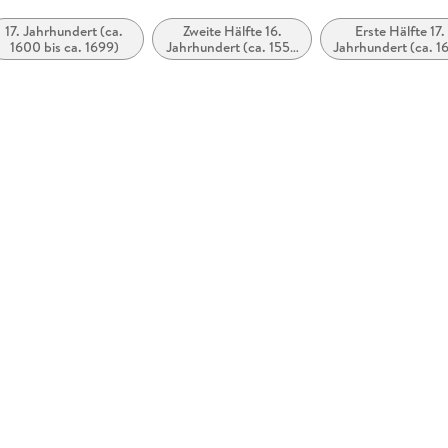
17. Jahrhundert (ca.
Zweite Hälfte 16.
Erste Hälfte 17.
1600 bis ca. 1699)
Jahrhundert (ca. 1550
Jahrhundert (ca. 
bis ca. 1599)
bis ca. 1650)