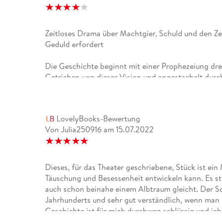
Zeitloses Drama über Machtgier, Schuld und den Ze
Geduld erfordert
Die Geschichte beginnt mit einer Prophezeiung dr
Getrieben von dieser Vision und angestachelt durc
rechtmäßigen König Duncan und seine Herrschaft w
wachsendem Wahnsinn begleitet, was in einer Tragö
durch ihre hohe atmosphärische Dichte.Bei den Pr
LovelyBooks-Bewertung
Handlung, wird sehr glaubwürdig dargestellt und d
Von Julia250916
am
15.07.2022
Entwicklung. Relevante Nebenprotagonisten wie La
Handlung wesentlich voran und verleihen der Gesch
und psychologisch intensive Tragödien über Macht
fündig.Der Schreibstil ist poetisch und voller Met
Dieses, für das Theater geschriebene, Stück ist ei
Schreibstil ist ein wenig gewöhnungsbedürftig und
Täuschung und Besessenheit entwickeln kann. Es st
Buch empfehlen.
auch schon beinahe einem Albtraum gleicht. Der Schre
Jahrhunderts und sehr gut verständlich, wenn man s
Geschichte ist für mich durchweg schlüssig und ic
Hand.