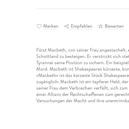
Merken
Empfehlen
Bewerten
Fürst Macbeth, von seiner Frau angestachelt,
Schottland zu besteigen. Er verstrickt sich stet
Tyrannei seine Position zu sichern. Ein beispi
Mord. Macbeth ist Shakespeares kürzeste, kon
»Macbeth« ist das kürzeste Stück Shakespear
zugänglich: Macbeth ist ein tapferer Held, de
seiner Frau dem Verbrechen verfällt, sich zu
einer Allianz der Rechtschaffenen zum gerecht
Versuchungen der Macht und ihre unentrinnbar
fatalen Folgen. Die sogenannte Schlegel-Tiec
- unter Mitübersetzer- und Herausgeberschaft
Heinrich Graf Baudissin beigetragen haben, is
eigenständigen deutschen Klassiker geworden.