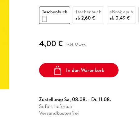
Fremdsprachige Bücher
n Lernhilfen
 Jugendbücher
eiber
Hörbuch Downloads im Bundle
cher
 Vergleich
 Puzzlezubehör
Lernen
New Adult
STABILO
Taschenbücher
Taschenbuch
Taschenbuch
eBook epub
hilfen
hriller
 Backen
er
lender
Ratgeber
ab
2,60 €
ab
0,49 €
op
hriller
Romance
Sachbücher
4,00 €
precher:innen
inkl. Mwst.
Science Fiction
Fremdsprachige Bücher
In den Warenkorb
Zustellung:
Sa, 08.08. - Di, 11.08.
Sofort lieferbar
Versandkostenfrei