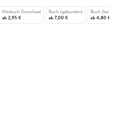
Hörbuch Download
Buch (gebunden)
Buch (kartoniert)
H
ab
2,95 €
ab
7,00 €
ab
4,80 €
12