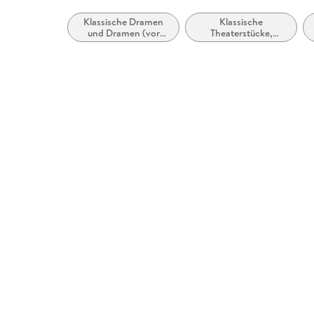
Klassische Dramen
Klassische
und Dramen (vor
Theaterstücke,
1900)
Dramen (vor 1900)