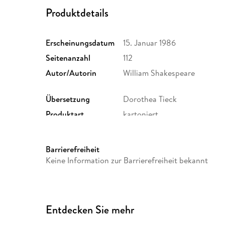
Produktdetails
Erscheinungsdatum
15. Januar 1986
Seitenanzahl
112
Autor/Autorin
William Shakespeare
Übersetzung
Dorothea Tieck
Produktart
kartoniert
Größe (L/B/H)
143/93/7 mm
Herstelleradresse
Philipp Reclam jun. Verlag G
Barrierefreiheit
Ditzingen, info@reclam.de
Keine Information zur Barrierefreiheit bekannt
Entdecken Sie mehr