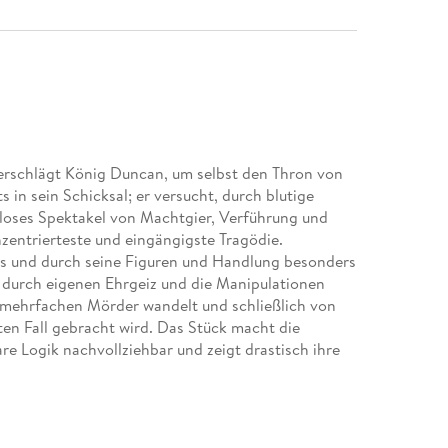
 erschlägt König Duncan, um selbst den Thron von
s in sein Schicksal; er versucht, durch blutige
elloses Spektakel von Machtgier, Verführung und
zentrierteste und eingängigste Tragödie.
es und durch seine Figuren und Handlung besonders
r durch eigenen Ehrgeiz und die Manipulationen
m mehrfachen Mörder wandelt und schließlich von
en Fall gebracht wird. Das Stück macht die
e Logik nachvollziehbar und zeigt drastisch ihre
k-Übersetzung, zu der August Wilhelm Schlegel und
 von Ludwig Tieck - auch Dorothea Tieck und Wolf
t im Laufe des 19. Jahrhunderts zu einem
 Indem sich die Übersetzer der Literatursprache