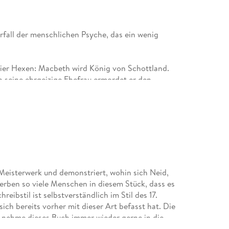
rfall der menschlichen Psyche, das ein wenig
eier Hexen: Macbeth wird König von Schottland.
h seine ehrgeizige Ehefrau ermordet er den
ird von Paranoia, Blutvergießen und
die endet. Die dialogstarke Handlung besticht
otagonisten steht Macbeth im Mittelpunkt der
urchlebt während der Geschichte eine fesselnde
dy Macbeth oder die drei Hexen treiben die
ichte ein tolles Facettenreichtum.Wer düstere
, Moral und menschliche Abgründe mag, wird hier
aphern.Einziger Minuspunkt: Der erwähnte
n Meisterwerk und demonstriert, wohin sich Neid,
 erfordert etwas Geduld.Insgesamt kann ich das
erben so viele Menschen in diesem Stück, dass es
ibstil ist selbstverständlich im Stil des 17.
ich bereits vorher mit dieser Art befasst hat. Die
h nehme dieses Buch immer wieder gerne in die