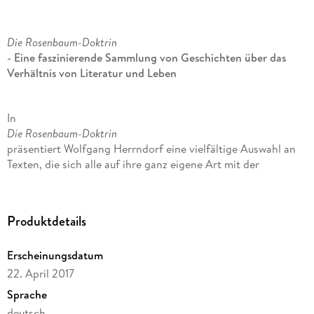
Die Rosenbaum-Doktrin
- Eine faszinierende Sammlung von Geschichten über das
Verhältnis von Literatur und Leben
In
Die Rosenbaum-Doktrin
präsentiert Wolfgang Herrndorf eine vielfältige Auswahl an
Texten, die sich alle auf ihre ganz eigene Art mit der
Beziehung zwischen Fiktion und Realität auseinandersetzen.
Von einem Interview mit einem Kosmonauten, der nie im
Weltall war, über die vage Erinnerung an einen vergessenen
Produktdetails
Roman bis hin zu einer dreisten Reportage aus dem
Literaturbetrieb - Herrndorf erkundet die Grenzen zwischen
Erscheinungsdatum
Wahrheit und Erfindung mit seinem unverwechselbaren Stil.
22. April 2017
Ergänzt wird die Sammlung durch persönliche Bekenntnisse
Sprache
zum Thema Scham und Ekel sowie ein bisher
deutsch