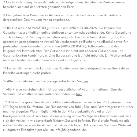
Die Preisbindung dieses Artikels wurde aufgehoben. Angaben zu Preissenkungen
7
beziehen sich auf den letzten gebundenen Preis.
Der gebundene Preis dieses Artikels wird nach Ablauf des auf der Artikelseite
8
dargestellten Datums vom Verlag angehoben.
Ihr Gutschein SOMMER13 gilt bis einschließlich 10.08.2026. Sie können den
12
Gutschein ausschließlich online einlösen unter www.hugendubel.de. Keine Bestellung
zur Abholung mit Zahlung in der Filiale möglich. Der Gutschein ist nicht gültig für
gesetzlich preisgebundene Artikel (deutschsprachige Bücher und eBooks) sowie für
preisgebundene Kalender, tolino shine (4016621130466), tolino select und das
Hugendubel Hörbuch Abo. Der Gutschein ist nicht mit anderen Gutscheinen und
Geschenkkarten kombinierbar. Eine Barauszahlung ist nicht möglich. Ein Weiterverkauf
und der Handel des Gutscheincodes sind nicht gestattet.
Leider können wir die Echtheit der Kundenbewertung aufgrund der großen Zahl an
15
Einzelbewertungen nicht prüfen.
Alle Informationen zur Tiefpreisgarantie finden Sie
hier
16
Alle Preise verstehen sich inkl. der gesetzlichen MwSt. Informationen über den
*
Versand und anfallende Versandkosten finden Sie
hier
Alle online gekauften Versandartikel beinhalten ein erweitertes Rückgaberecht von
***
100 Tagen nach Kaufdatum. Die Rücknahme von Bild-, Ton- und Datenträgern ist nur bei
noch versiegelter Ware möglich. Für in der Filiale gekaufte Artikel gilt ein
Rückgaberecht von 4 Wochen. Voraussetzung ist die Vorlage des Kassenbons und dass
sich der Artikel in wiederverkaufsfähigem Zustand befindet. Für digitale Produkte gilt
weiterhin die gesetzliche Widerrufsfrist von 14 Tagen. Bitte senden Sie Ihren Widerruf
zu digitalen Produkten per Mail an info@hugendubel.de.