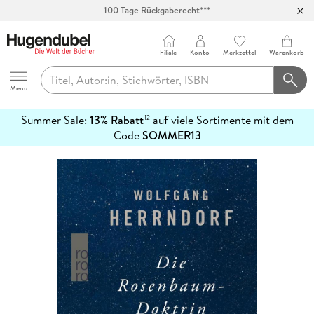
100 Tage Rückgaberecht***
Abholung in über 100 Filialen
Filiale
Konto
Merkzettel
Warenkorb
Hugendubel
Menu
Summer Sale:
13% Rabatt
auf viele Sortimente mit dem
12
mehr
Code
SOMMER13
erfahren