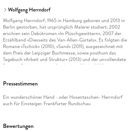
Wolfgang Herrndorf
Wolfgang Herrndorf, 1965 in Hamburg geboren und 2013 in
Berlin gestorben, hat ursprünglich Malerei studiert. 2002
erschien sein Debütroman «In Plüschgewittern», 2007 der
Erzählband «Diesseits des Van-Allen-Gürtels». Es folgten die
Romane «Tschick» (2010), «Sand» (2011), ausgezeichnet mit
dem Preis der Leipziger Buchmesse, sowie posthum das
Tagebuch «Arbeit und Struktur» (2013) und der unvollendete
Roman «Bilder deiner großen Liebe» (2014). 2023 wurde die
Biographie «Herrndorf» von Tobias Rüther veröffentlicht.
Pressestimmen
Ein wunderschöner Hand - oder Hosentaschen- Herrndorf
auch für Einsteiger. Frankfurter Rundschau
Bewertungen