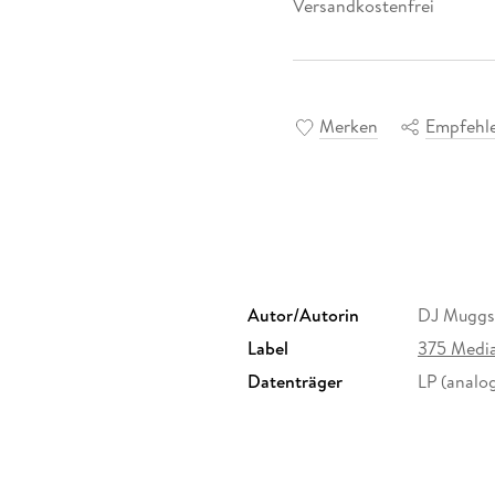
Versandkostenfrei
Merken
Empfehl
Autor/Autorin
DJ Muggs 
Label
375 Med
Datenträger
LP (analo