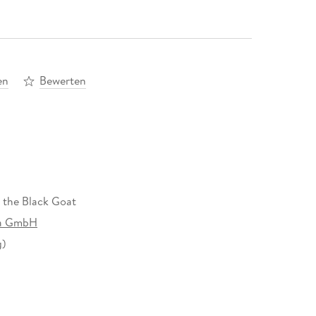
en
Bewerten
the Black Goat
ia GmbH
g)