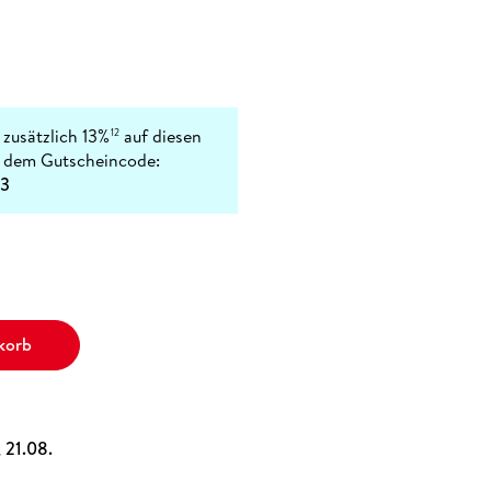
 zusätzlich 13%
auf diesen
12
t dem Gutscheincode:
3
korb
, 21.08.