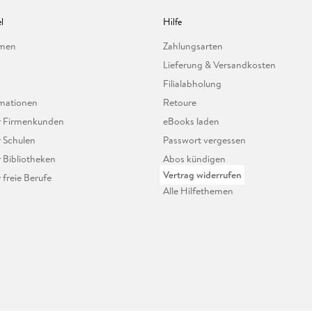
l
Hilfe
hmen
Zahlungsarten
Lieferung & Versandkosten
Filialabholung
mationen
Retoure
ür Firmenkunden
eBooks laden
r Schulen
Passwort vergessen
r Bibliotheken
Abos kündigen
Vertrag widerrufen
r freie Berufe
Alle Hilfethemen