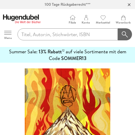
100 Tage Rückgaberecht***
Abholung in über 100 Filialen
Filiale
Konto
Merkzettel
Warenkorb
Hugendubel
Menu
Summer Sale:
13% Rabatt
auf viele Sortimente mit dem
12
mehr
Code
SOMMER13
erfahren