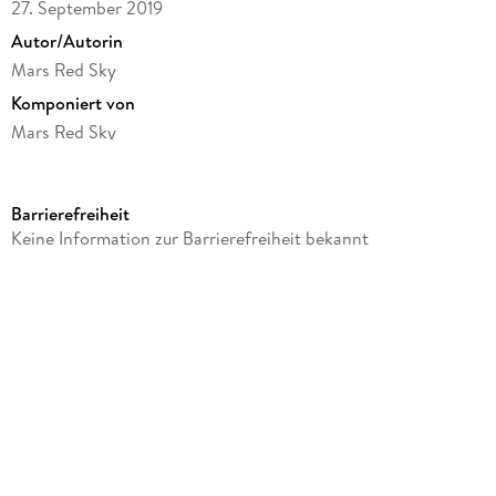
27. September 2019
Autor/Autorin
Mars Red Sky
Komponiert von
Mars Red Sky
Label
Edel Germany GmbH / Hamburg
Barrierefreiheit
Produktart
Keine Information zur Barrierefreiheit bekannt
Langspielplatte
Datenträger
LP (analog)
GTIN
3760053844910