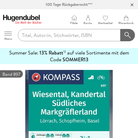
100 Tage Rückgaberecht***
Abholung in über 100 Filialen
Filiale
Konto
Merkzettel
Warenkorb
Hugendubel
Menu
Summer Sale:
13% Rabatt
auf viele Sortimente mit dem
12
mehr
Code
SOMMER13
erfahren
Band 897