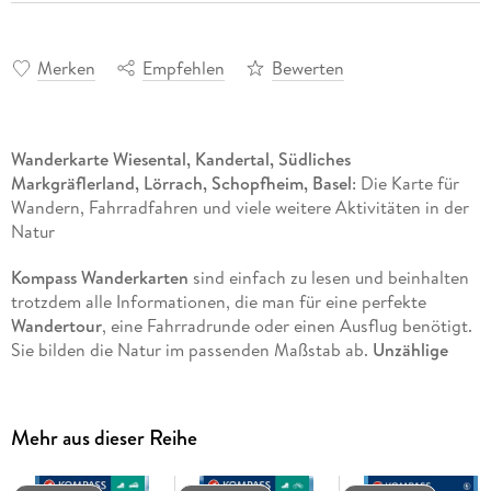
Merken
Empfehlen
Bewerten
Wanderkarte Wiesental, Kandertal, Südliches
Markgräflerland, Lörrach, Schopfheim, Basel
: Die Karte für
Wandern, Fahrradfahren und viele weitere Aktivitäten in der
Natur
Kompass Wanderkarten
sind einfach zu lesen und beinhalten
trotzdem alle Informationen, die man für eine perfekte
Wandertour
, eine Fahrradrunde oder einen Ausflug benötigt.
Sie bilden die Natur im passenden Maßstab ab.
Unzählige
zusätzliche Informationen
werden vom Kartografie-Team
laufend geprüft und erweitert. Die präzise Kartografie
beinhaltet alle
offiziellen Wanderwege mit Namen
und
Mehr aus dieser Reihe
Wegnummer (wie Fernwege), Fahrradwege (mit Trails),
Klettersteige, Gasthäuser und Hütten, Parkplätze, Bus &