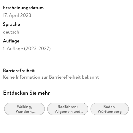
Erscheinungsdatum
Über die Region:
Das Wiesental, Kandertal und südliche
17. April 2023
Markgräflerland um Lörrach, Schopfheim und Basel bieten
Sprache
eine idyllische Kulisse für Wanderer. Hier findest du grüne
Täler, klare Bäche und imposante Weinberge.
deutsch
Auflage
1. Auflage (2023-2027)
Reihe
KOMPASS Wanderkarten, 897
Barrierefreiheit
Verlag/Hersteller
Keine Information zur Barrierefreiheit bekannt
Kompass Karten GmbH
Produktart
Entdecken Sie mehr
Blätter und Karten
Walking,
Radfahren:
Baden-
Maßstab
Wandern,
Allgemein und
Württemberg
1:25000
Trekking
Touring
Gewicht
164 g