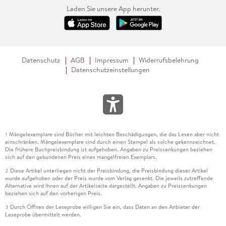
Laden Sie unsere App herunter.
Datenschutz
AGB
Impressum
Widerrufsbelehrung
Datenschutzeinstellungen
Mängelexemplare sind Bücher mit leichten Beschädigungen, die das Lesen aber nicht
1
einschränken. Mängelexemplare sind durch einen Stempel als solche gekennzeichnet.
Die frühere Buchpreisbindung ist aufgehoben. Angaben zu Preissenkungen beziehen
sich auf den gebundenen Preis eines mangelfreien Exemplars.
Diese Artikel unterliegen nicht der Preisbindung, die Preisbindung dieser Artikel
2
wurde aufgehoben oder der Preis wurde vom Verlag gesenkt. Die jeweils zutreffende
Alternative wird Ihnen auf der Artikelseite dargestellt. Angaben zu Preissenkungen
beziehen sich auf den vorherigen Preis.
Durch Öffnen der Leseprobe willigen Sie ein, dass Daten an den Anbieter der
3
Leseprobe übermittelt werden.