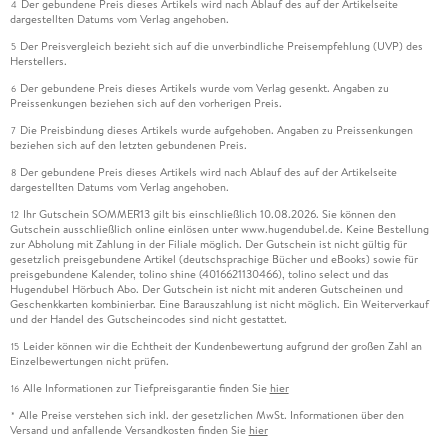
Der gebundene Preis dieses Artikels wird nach Ablauf des auf der Artikelseite
4
dargestellten Datums vom Verlag angehoben.
Der Preisvergleich bezieht sich auf die unverbindliche Preisempfehlung (UVP) des
5
Herstellers.
Der gebundene Preis dieses Artikels wurde vom Verlag gesenkt. Angaben zu
6
Preissenkungen beziehen sich auf den vorherigen Preis.
Die Preisbindung dieses Artikels wurde aufgehoben. Angaben zu Preissenkungen
7
beziehen sich auf den letzten gebundenen Preis.
Der gebundene Preis dieses Artikels wird nach Ablauf des auf der Artikelseite
8
dargestellten Datums vom Verlag angehoben.
Ihr Gutschein SOMMER13 gilt bis einschließlich 10.08.2026. Sie können den
12
Gutschein ausschließlich online einlösen unter www.hugendubel.de. Keine Bestellung
zur Abholung mit Zahlung in der Filiale möglich. Der Gutschein ist nicht gültig für
gesetzlich preisgebundene Artikel (deutschsprachige Bücher und eBooks) sowie für
preisgebundene Kalender, tolino shine (4016621130466), tolino select und das
Hugendubel Hörbuch Abo. Der Gutschein ist nicht mit anderen Gutscheinen und
Geschenkkarten kombinierbar. Eine Barauszahlung ist nicht möglich. Ein Weiterverkauf
und der Handel des Gutscheincodes sind nicht gestattet.
Leider können wir die Echtheit der Kundenbewertung aufgrund der großen Zahl an
15
Einzelbewertungen nicht prüfen.
Alle Informationen zur Tiefpreisgarantie finden Sie
hier
16
Alle Preise verstehen sich inkl. der gesetzlichen MwSt. Informationen über den
*
Versand und anfallende Versandkosten finden Sie
hier