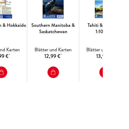
h & Hokkaido
Southern Manitoba &
Tahiti & Polynesia
Saskatchewan
1:100000
und Karten
Blätter und Karten
Blätter und Karten
99 €
12,99 €
13,99 €
*
*
*