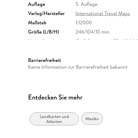
Auflage
5. Auflage
Verlag/Hersteller
International Travel Maps
Maßstab
1:12000
Größe (L/B/H)
246/104/10 mm
Herstelleradresse
ITMB Publishing LTD, 12300 
RICHMOND, linhdang@itm
Barrierefreiheit
Keine Information zur Barrierefreiheit bekannt
Entdecken Sie mehr
Landkarten und
Mexiko
Atlanten