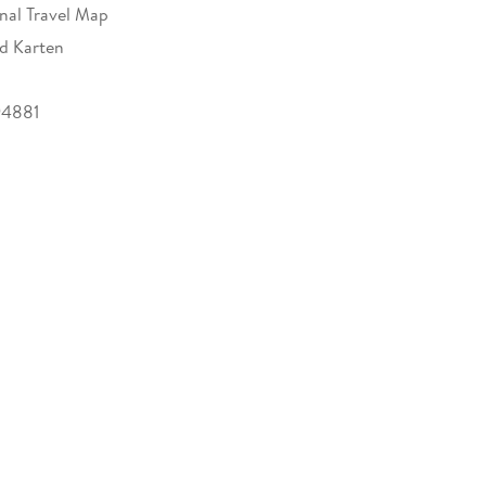
onal Travel Map
nd Karten
94881