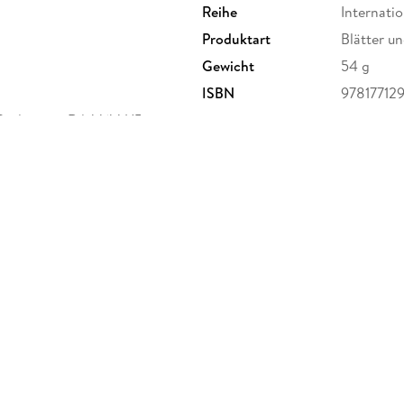
Reihe
Internati
Produktart
Blätter u
Gewicht
54 g
ISBN
97817712
Bridgeport Rd, V6V 1J5
b.com