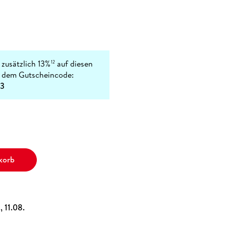
 zusätzlich 13%
auf diesen
12
t dem Gutscheincode:
3
korb
, 11.08.